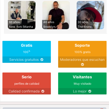
66 años
46 años
30 años
New York (Manha
Brooklyn
The Bronx
Gratis
Soporte
%
100
100% gratis
Servicios gratuitos
Moderadores que escuchan
Serio
Visitantes
perfiles de calidad
Muy visitado
Calidad confirmada
Lo mejor