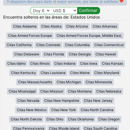
Trabajamos duro para darte el mejor servicio, por favor sé solidario
Encuentra solteros en las áreas de: Estados Unidos
Citas Alabama
Citas Alaska
Citas Arizona
Citas Arkansas
Citas Armed Forces Europe
Citas Armed Forces Europe, Middle East,
Citas California
Citas Colorado
Citas Columbia
Citas Connecticut
Citas Delaware
Citas Florida
Citas Georgia
Citas Hawaii
Citas Idaho
Citas Illinois
Citas Indiana
Citas Iowa
Citas Kansas
Citas Kentucky
Citas Louisiana
Citas Maine
Citas Maryland
Citas Massachusetts
Citas Michigan
Citas Minnesota
Citas Mississippi
Citas Missouri
Citas Montana
Citas Nebraska
Citas Nevada
Citas New Hampshire
Citas New Jersey
Citas New Mexico
Citas New York
Citas North Carolina
Citas North Dakota
Citas Ohio
Citas Oklahoma
Citas Oregon
Citas Pennsylvania
Citas Rhode Island
Citas South Carolina