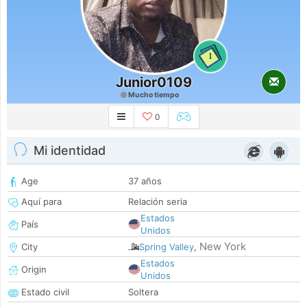
1
Junior0109
Mucho tiempo
0
Mi identidad
Age
37 años
Aquí para
Relación seria
Estados
País
Unidos
New York
City
Spring Valley
,
Estados
Origin
Unidos
Estado civil
Soltera