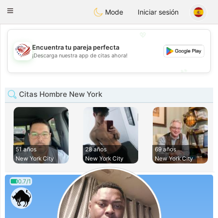
States
Dating
Toggle
Mode
Iniciar sesión
navigation
💖
Encuentra tu pareja perfecta
💖
¡Descarga nuestra app de citas ahora!
💕
💕
Citas Hombre New York
51 años
28 años
69 años
New York City
New York City
New York City
0.7/1