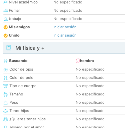
Nivel académico
No especificado
Fumar
No especificado
trabajo
No especificado
Mis amigos
Iniciar sesión
Unido
Iniciar sesión
Mi física y +
Buscando
hembra
Color de ojos
No especificado
Color de pelo
No especificado
Tipo de cuerpo
No especificado
Tamaño
No especificado
Peso
No especificado
Tener hijos
No especificado
¿Quieres tener hijos
No especificado
Movido por el amor
No especificado