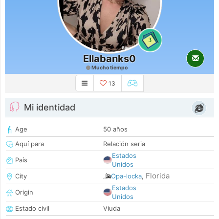
3
Ellabanks0
Mucho tiempo
13
Mi identidad
Age
50 años
Aquí para
Relación seria
Estados
País
Unidos
Florida
City
Opa-locka
,
Estados
Origin
Unidos
Estado civil
Viuda