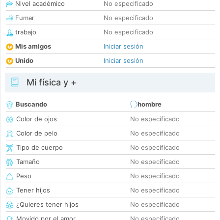
Nivel académico
No especificado
Fumar
No especificado
trabajo
No especificado
Mis amigos
Iniciar sesión
Unido
Iniciar sesión
Mi física y +
Buscando
hombre
Color de ojos
No especificado
Color de pelo
No especificado
Tipo de cuerpo
No especificado
Tamaño
No especificado
Peso
No especificado
Tener hijos
No especificado
¿Quieres tener hijos
No especificado
Movido por el amor
No especificado