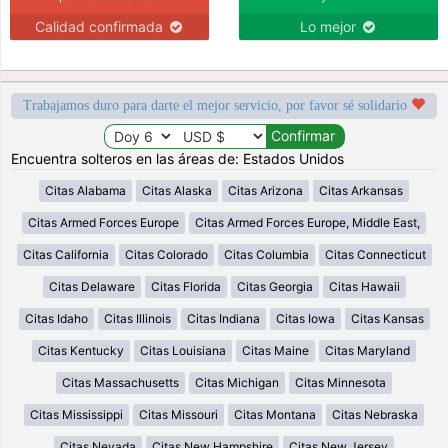
Calidad confirmada
Lo mejor
Trabajamos duro para darte el mejor servicio, por favor sé solidario
Encuentra solteros en las áreas de: Estados Unidos
Citas Alabama
Citas Alaska
Citas Arizona
Citas Arkansas
Citas Armed Forces Europe
Citas Armed Forces Europe, Middle East,
Citas California
Citas Colorado
Citas Columbia
Citas Connecticut
Citas Delaware
Citas Florida
Citas Georgia
Citas Hawaii
Citas Idaho
Citas Illinois
Citas Indiana
Citas Iowa
Citas Kansas
Citas Kentucky
Citas Louisiana
Citas Maine
Citas Maryland
Citas Massachusetts
Citas Michigan
Citas Minnesota
Citas Mississippi
Citas Missouri
Citas Montana
Citas Nebraska
Citas Nevada
Citas New Hampshire
Citas New Jersey