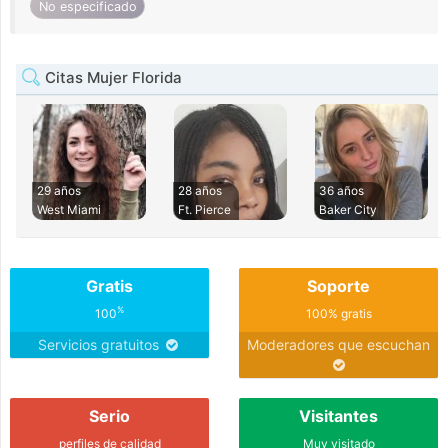
No especificado
Citas Mujer Florida
29 años
28 años
36 años
West Miami
Ft. Pierce
Baker City
Gratis
Soporte
%
100
100% gratis
Servicios gratuitos
Moderadores que escuchan
Serio
Visitantes
perfiles de calidad
Muy visitado