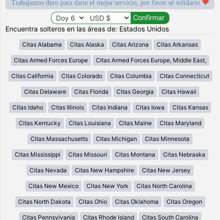
Trabajamos duro para darte el mejor servicio, por favor sé solidario
Encuentra solteros en las áreas de: Estados Unidos
Citas Alabama
Citas Alaska
Citas Arizona
Citas Arkansas
Citas Armed Forces Europe
Citas Armed Forces Europe, Middle East,
Citas California
Citas Colorado
Citas Columbia
Citas Connecticut
Citas Delaware
Citas Florida
Citas Georgia
Citas Hawaii
Citas Idaho
Citas Illinois
Citas Indiana
Citas Iowa
Citas Kansas
Citas Kentucky
Citas Louisiana
Citas Maine
Citas Maryland
Citas Massachusetts
Citas Michigan
Citas Minnesota
Citas Mississippi
Citas Missouri
Citas Montana
Citas Nebraska
Citas Nevada
Citas New Hampshire
Citas New Jersey
Citas New Mexico
Citas New York
Citas North Carolina
Citas North Dakota
Citas Ohio
Citas Oklahoma
Citas Oregon
Citas Pennsylvania
Citas Rhode Island
Citas South Carolina