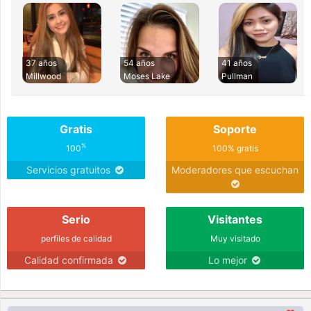
37 años
54 años
41 años
Millwood
Moses Lake
Pullman
Gratis
Soporte
%
100
100% gratis
Servicios gratuitos
Moderadores que escuchan
Serio
Visitantes
perfiles de calidad
Muy visitado
Calidad confirmada
Lo mejor