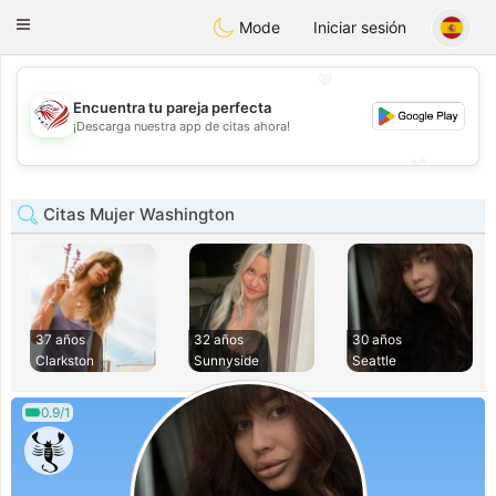
States
Dating
Toggle
Mode
Iniciar sesión
navigation
💖
Encuentra tu pareja perfecta
💖
¡Descarga nuestra app de citas ahora!
💕
💕
Citas Mujer Washington
37 años
32 años
30 años
Clarkston
Sunnyside
Seattle
0.9/1