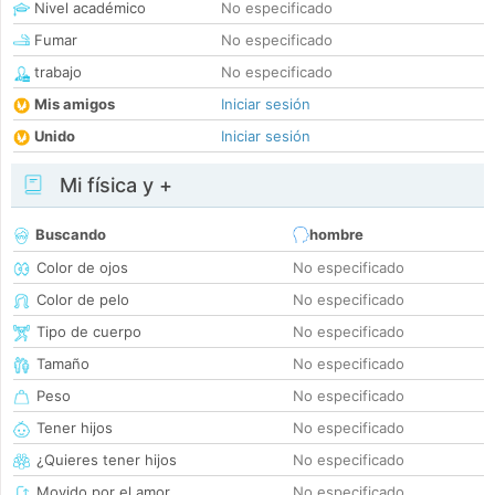
Nivel académico
No especificado
Fumar
No especificado
trabajo
No especificado
Mis amigos
Iniciar sesión
Unido
Iniciar sesión
Mi física y +
Buscando
hombre
Color de ojos
No especificado
Color de pelo
No especificado
Tipo de cuerpo
No especificado
Tamaño
No especificado
Peso
No especificado
Tener hijos
No especificado
¿Quieres tener hijos
No especificado
Movido por el amor
No especificado