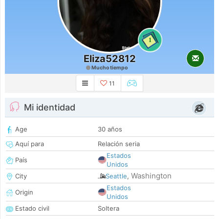
1
Eliza52812
Mucho tiempo
11
Mi identidad
Age
30 años
Aquí para
Relación seria
Estados
País
Unidos
Washington
City
Seattle
,
Estados
Origin
Unidos
Estado civil
Soltera