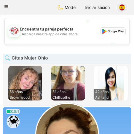
States
Dating
Toggle
Mode
Iniciar sesión
navigation
💖
Encuentra tu pareja perfecta
💖
¡Descarga nuestra app de citas ahora!
💕
💕
Citas Mujer Ohio
56 años
31 años
42 años
Brownwood
Chillicothe
Ashland
0.8/1