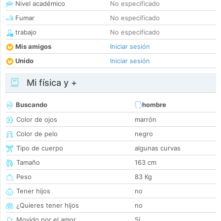
Nivel académico
No especificado
Fumar
No especificado
trabajo
No especificado
Mis amigos
Iniciar sesión
Unido
Iniciar sesión
Mi física y +
Buscando
hombre
Color de ojos
marrón
Color de pelo
negro
Tipo de cuerpo
algunas curvas
Tamaño
163 cm
Peso
83 Kg
Tener hijos
no
¿Quieres tener hijos
no
Movido por el amor
Sí