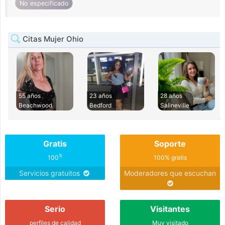
No especificado
Citas Mujer Ohio
55 años
23 años
28 años
Beachwood
Bedford
Salineville
Gratis
Soporte
%
100
100% gratis
Servicios gratuitos
Moderadores que escuchan
Serio
Visitantes
perfiles de calidad
Muy visitado