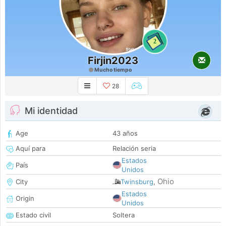
2
Firjin2023
Mucho tiempo
28
Mi identidad
Age
43 años
Aquí para
Relación seria
Estados
País
Unidos
Ohio
City
Twinsburg
,
Estados
Origin
Unidos
Estado civil
Soltera