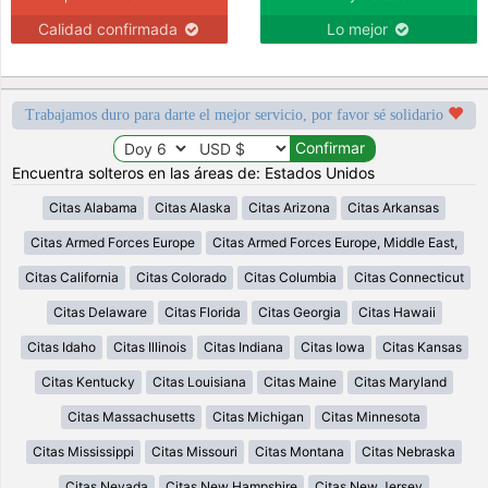
Calidad confirmada
Lo mejor
Trabajamos duro para darte el mejor servicio, por favor sé solidario
Encuentra solteros en las áreas de: Estados Unidos
Citas Alabama
Citas Alaska
Citas Arizona
Citas Arkansas
Citas Armed Forces Europe
Citas Armed Forces Europe, Middle East,
Citas California
Citas Colorado
Citas Columbia
Citas Connecticut
Citas Delaware
Citas Florida
Citas Georgia
Citas Hawaii
Citas Idaho
Citas Illinois
Citas Indiana
Citas Iowa
Citas Kansas
Citas Kentucky
Citas Louisiana
Citas Maine
Citas Maryland
Citas Massachusetts
Citas Michigan
Citas Minnesota
Citas Mississippi
Citas Missouri
Citas Montana
Citas Nebraska
Citas Nevada
Citas New Hampshire
Citas New Jersey