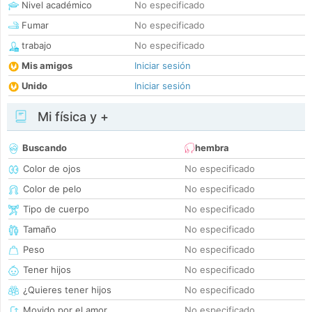
Nivel académico
No especificado
Fumar
No especificado
trabajo
No especificado
Mis amigos
Iniciar sesión
Unido
Iniciar sesión
Mi física y +
Buscando
hembra
Color de ojos
No especificado
Color de pelo
No especificado
Tipo de cuerpo
No especificado
Tamaño
No especificado
Peso
No especificado
Tener hijos
No especificado
¿Quieres tener hijos
No especificado
Movido por el amor
No especificado