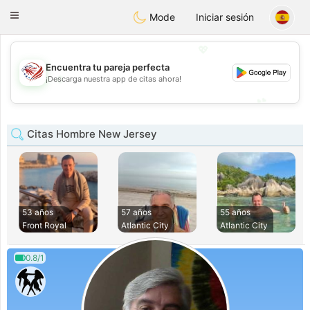
States
Dating
Toggle
Mode
Iniciar sesión
navigation
💖
Encuentra tu pareja perfecta
💖
¡Descarga nuestra app de citas ahora!
💕
💕
Citas Hombre New Jersey
53 años
57 años
55 años
Front Royal
Atlantic City
Atlantic City
0.8/1