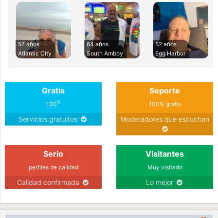
57 años
64 años
52 años
Atlantic City
South Amboy
Egg Harbor
Gratis
Soporte
%
100
100% gratis
Servicios gratuitos
Moderadores que escuchan
Serio
Visitantes
perfiles de calidad
Muy visitado
Calidad confirmada
Lo mejor