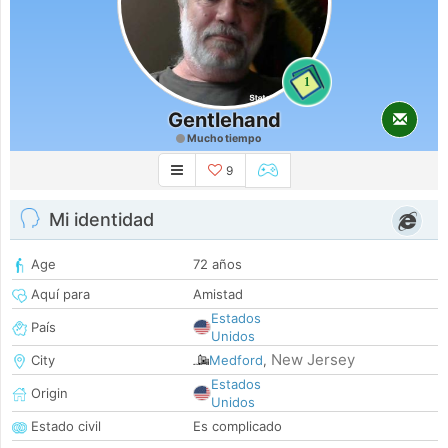
1
Gentlehand
Mucho tiempo
9
Mi identidad
Age
72 años
Aquí para
Amistad
Estados
País
Unidos
New Jersey
City
Medford
,
Estados
Origin
Unidos
Estado civil
Es complicado