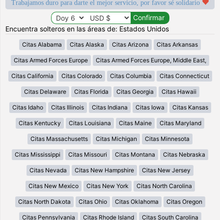
Trabajamos duro para darte el mejor servicio, por favor sé solidario
Encuentra solteros en las áreas de: Estados Unidos
Citas Alabama
Citas Alaska
Citas Arizona
Citas Arkansas
Citas Armed Forces Europe
Citas Armed Forces Europe, Middle East,
Citas California
Citas Colorado
Citas Columbia
Citas Connecticut
Citas Delaware
Citas Florida
Citas Georgia
Citas Hawaii
Citas Idaho
Citas Illinois
Citas Indiana
Citas Iowa
Citas Kansas
Citas Kentucky
Citas Louisiana
Citas Maine
Citas Maryland
Citas Massachusetts
Citas Michigan
Citas Minnesota
Citas Mississippi
Citas Missouri
Citas Montana
Citas Nebraska
Citas Nevada
Citas New Hampshire
Citas New Jersey
Citas New Mexico
Citas New York
Citas North Carolina
Citas North Dakota
Citas Ohio
Citas Oklahoma
Citas Oregon
Citas Pennsylvania
Citas Rhode Island
Citas South Carolina