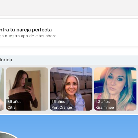
tra tu pareja perfecta
💖
ga nuestra app de citas ahora!
💕
lorida
39 años
56 años
43 años
Citra
Port Orange
Kissimmee