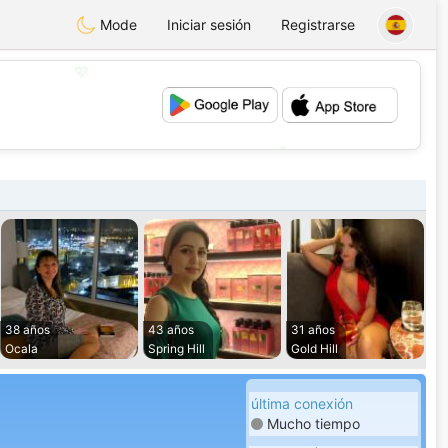
Mode
Iniciar sesión
Registrarse
💖
💕
38 años
43 años
31 años
Ocala
Spring Hill
Gold Hill
última conexión
Mucho tiempo