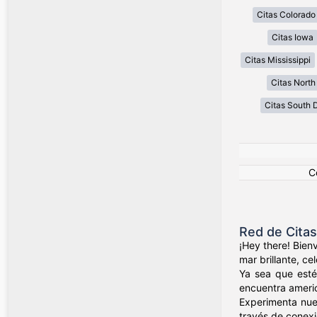
Citas Colorado
Citas Iowa
Citas Mississippi
Citas North
Citas South 
C
Red de Cita
¡Hey there! Bien
mar brillante, c
Ya sea que esté
encuentra ameri
Experimenta nue
través de conexio