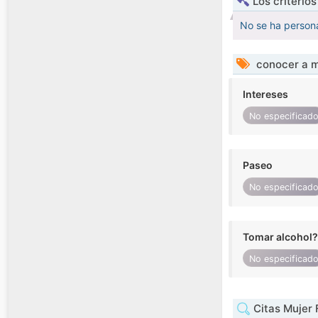
Los criterio
No se ha persona
conocer a m
Intereses
No especificad
Paseo
No especificad
Tomar alcohol?
No especificad
Citas Mujer 