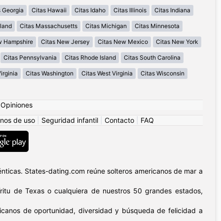
s Georgia
Citas Hawaii
Citas Idaho
Citas Illinois
Citas Indiana
land
Citas Massachusetts
Citas Michigan
Citas Minnesota
w Hampshire
Citas New Jersey
Citas New Mexico
Citas New York
Citas Pennsylvania
Citas Rhode Island
Citas South Carolina
irginia
Citas Washington
Citas West Virginia
Citas Wisconsin
|
Opiniones
nos de uso
|
Seguridad infantil
|
Contacto
|
FAQ
nticas. States-dating.com reúne solteros americanos de mar a
píritu de Texas o cualquiera de nuestros 50 grandes estados,
icanos de oportunidad, diversidad y búsqueda de felicidad a