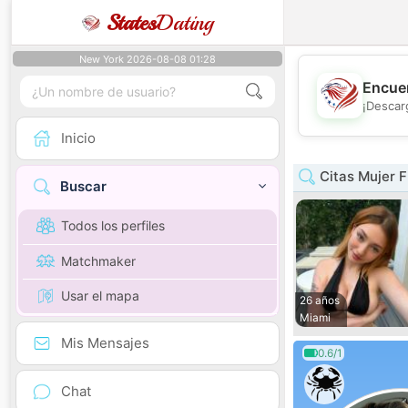
States
Dating
New York 2026-08-08 01:28
Encuen
¡Descar
Inicio
Citas Mujer F
Buscar
Todos los perfiles
Matchmaker
Usar el mapa
26 años
Miami
Mis Mensajes
0.6/1
Chat