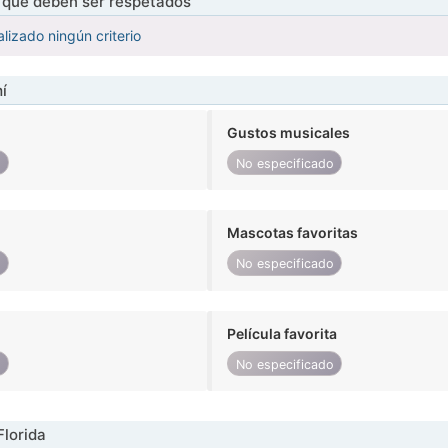
s que deben ser respetados
lizado ningún criterio
í
Gustos musicales
o
No especificado
Mascotas favoritas
o
No especificado
Película favorita
o
No especificado
Florida