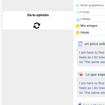
Nivel académico
Fumar
Da tu opinión
trabajo
Mis amigos
Unido
un poco sob
I am here to find
feels as I do to
on "the same wav
Lo que espe
I am here to find
feels as I do to
on "the same wav