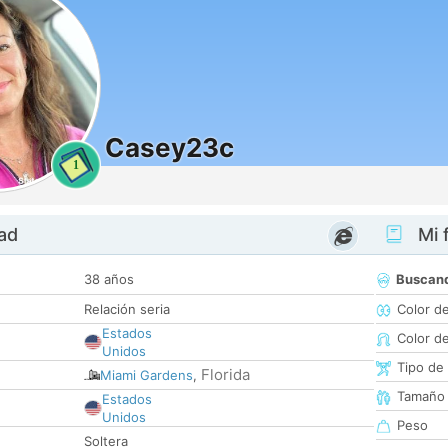
Casey23c
1
dad
Mi f
38 años
Buscan
Relación seria
Color d
Estados
Color d
Unidos
Tipo de
Florida
Miami Gardens
,
Tamaño
Estados
Unidos
Peso
Soltera