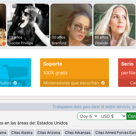
39 años
30 años
60 años
Doctor Phillips
Branford
Orlando
Soporte
Serio
100% gratis
perfile
atuitos
Moderadores que escuchan
Ca
Trabajamos duro para darte el mejor servicio, po
os en las áreas de: Estados Unidos
bama
Citas Alaska
Citas Arizona
Citas Arkansas
Citas Armed Forces Eur