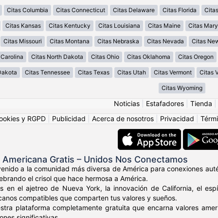
Citas Columbia
Citas Connecticut
Citas Delaware
Citas Florida
Cita
Citas Kansas
Citas Kentucky
Citas Louisiana
Citas Maine
Citas Mary
Citas Missouri
Citas Montana
Citas Nebraska
Citas Nevada
Citas Ne
 Carolina
Citas North Dakota
Citas Ohio
Citas Oklahoma
Citas Oregon
Dakota
Citas Tennessee
Citas Texas
Citas Utah
Citas Vermont
Citas V
Citas Wyoming
Noticias
|
Estafadores
|
Tienda
ookies y RGPD
|
Publicidad
|
Acerca de nosotros
|
Privacidad
|
Térmi
s Americana Gratis – Unidos Nos Conectamos
venido a la comunidad más diversa de América para conexiones auté
elebrando el crisol que hace hermosa a América.
s en el ajetreo de Nueva York, la innovación de California, el es
canos compatibles que comparten tus valores y sueños.
stra plataforma completamente gratuita que encarna valores amer
nes significativas.