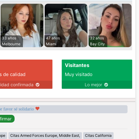
33 años
47 años
32 años
Melbourne
Miami
Bay City
Visitantes
s de calidad
Muy visitado
lidad confirmada
Lo mejor
r favor sé solidario
ope
Citas Armed Forces Europe, Middle East,
Citas California