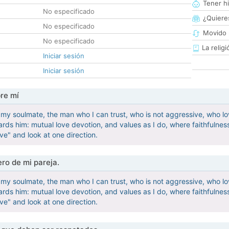
Tener hi
No especificado
¿Quieres
No especificado
Movido 
No especificado
La religi
Iniciar sesión
Iniciar sesión
re mí
 my soulmate, the man who I can trust, who is not aggressive, who lov
wards him: mutual love devotion, and values as I do, where faithfuln
e" and look at one direction.
ro de mi pareja.
 my soulmate, the man who I can trust, who is not aggressive, who lov
wards him: mutual love devotion, and values as I do, where faithfuln
e" and look at one direction.