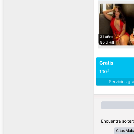
31 años
Gold Hill
Gratis
%
100
Servicios gr
Encuentra solter
Citas Ala