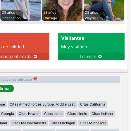
38 años
58 años
38 años
Channahon
Chicago
Wayne City
Visitantes
s de calidad
Muy visitado
lidad confirmada
Lo mejor
r favor sé solidario
ope
Citas Armed Forces Europe, Middle East,
Citas California
s Georgia
Citas Hawaii
Citas Idaho
Citas Illinois
Citas Indiana
land
Citas Massachusetts
Citas Michigan
Citas Minnesota