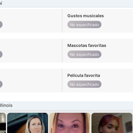
í
Gustos musicales
o
No especificado
Mascotas favoritas
o
No especificado
Película favorita
o
No especificado
llinois