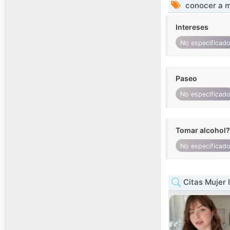
conocer a m
Intereses
No especificad
Paseo
No especificad
Tomar alcohol?
No especificad
Citas Mujer I