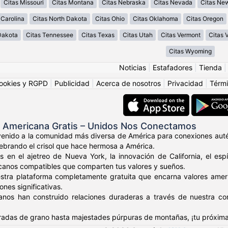
Citas Missouri
Citas Montana
Citas Nebraska
Citas Nevada
Citas Ne
 Carolina
Citas North Dakota
Citas Ohio
Citas Oklahoma
Citas Oregon
Dakota
Citas Tennessee
Citas Texas
Citas Utah
Citas Vermont
Citas V
Citas Wyoming
Noticias
|
Estafadores
|
Tienda
ookies y RGPD
|
Publicidad
|
Acerca de nosotros
|
Privacidad
|
Térmi
s Americana Gratis – Unidos Nos Conectamos
venido a la comunidad más diversa de América para conexiones auté
elebrando el crisol que hace hermosa a América.
s en el ajetreo de Nueva York, la innovación de California, el es
canos compatibles que comparten tus valores y sueños.
stra plataforma completamente gratuita que encarna valores amer
nes significativas.
anos han construido relaciones duraderas a través de nuestra c
adas de grano hasta majestades púrpuras de montañas, ¡tu próxima