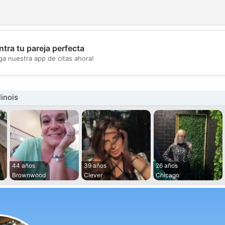
tra tu pareja perfecta
💖
ga nuestra app de citas ahora!
💕
linois
44 años
39 años
26 años
Brownwood
Clever
Chicago