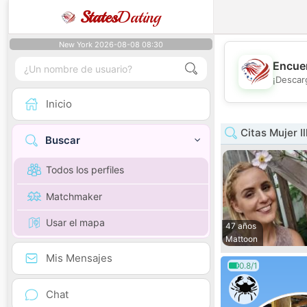
States
Dating
New York 2026-08-08 08:30
Encuen
¡Descar
Inicio
Citas Mujer Il
Buscar
Todos los perfiles
Matchmaker
Usar el mapa
47 años
Mattoon
Mis Mensajes
0.8/1
Chat