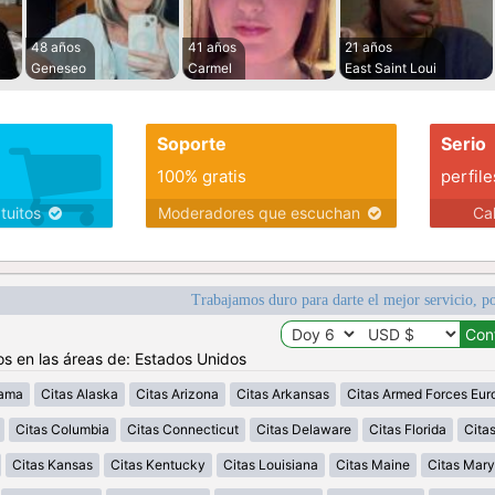
48 años
41 años
21 años
Geneseo
Carmel
East Saint Loui
Soporte
Serio
100% gratis
perfile
atuitos
Moderadores que escuchan
Ca
Trabajamos duro para darte el mejor servicio, po
os en las áreas de: Estados Unidos
bama
Citas Alaska
Citas Arizona
Citas Arkansas
Citas Armed Forces Eur
Citas Columbia
Citas Connecticut
Citas Delaware
Citas Florida
Cita
Citas Kansas
Citas Kentucky
Citas Louisiana
Citas Maine
Citas Mary