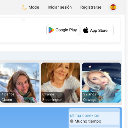
Mode
Iniciar sesión
Registrarse
💖
💕
42 años
61 años
32 años
Cicero
Bloomington
Oswego
última conexión
Mucho tiempo