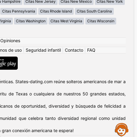
w Hampshire
Citas New Jersey
Citas New Mexico
Citas New York
Citas Pennsylvania
Citas Rhode Island
Citas South Carolina
irginia
Citas Washington
Citas West Virginia
Citas Wisconsin
|
Opiniones
nos de uso
|
Seguridad infantil
|
Contacto
|
FAQ
nticas. States-dating.com reúne solteros americanos de mar a
píritu de Texas o cualquiera de nuestros 50 grandes estados,
icanos de oportunidad, diversidad y búsqueda de felicidad a
omunidad que celebra tanto diversidad regional como unidad
Assistance
 gran conexión americana te espera!