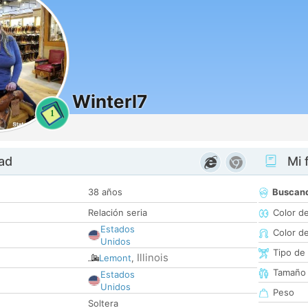
Winterl7
1
dad
Mi f
38 años
Buscan
Relación seria
Color d
Estados
Color d
Unidos
Tipo de
Illinois
Lemont
,
Tamaño
Estados
Unidos
Peso
Soltera