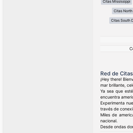
Citas Mississippi
Citas North
Citas South 
C
Red de Cita
¡Hey there! Bien
mar brillante, c
Ya sea que esté
encuentra ameri
Experimenta nue
través de conexio
Miles de americ
nacional.
Desde ondas dor