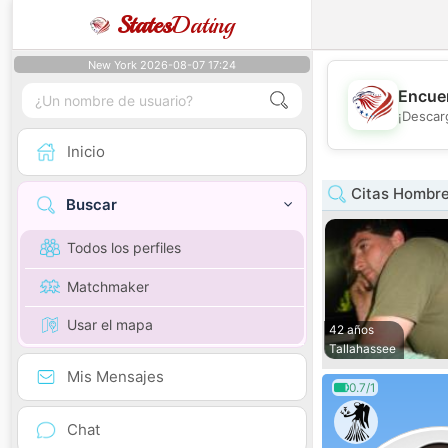
States
Dating
New York 2026-08-07 17:24
Encuen
¡Descar
Inicio
Citas Hombre
Buscar
Todos los perfiles
Matchmaker
Usar el mapa
42 años
Tallahassee
Mis Mensajes
0.7/1
Chat