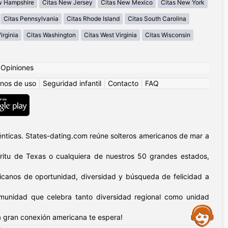
w Hampshire
Citas New Jersey
Citas New Mexico
Citas New York
Citas Pennsylvania
Citas Rhode Island
Citas South Carolina
irginia
Citas Washington
Citas West Virginia
Citas Wisconsin
|
Opiniones
nos de uso
|
Seguridad infantil
|
Contacto
|
FAQ
nticas. States-dating.com reúne solteros americanos de mar a
píritu de Texas o cualquiera de nuestros 50 grandes estados,
icanos de oportunidad, diversidad y búsqueda de felicidad a
omunidad que celebra tanto diversidad regional como unidad
Assistance
 gran conexión americana te espera!