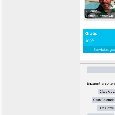
73 años
Tampa (Downtown
Gratis
%
100
Servicios gr
Encuentra solter
Citas Ala
Citas Colorado
Citas Iowa