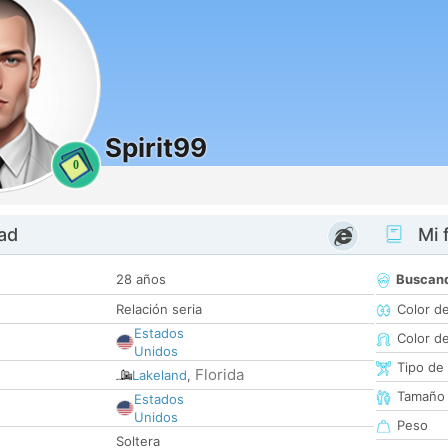
Spirit99
0
dad
Mi f
28 años
Buscan
Relación seria
Color d
Estados
Color d
Unidos
Tipo de
Florida
Lakeland
,
Tamaño
Estados
Unidos
Peso
Soltera