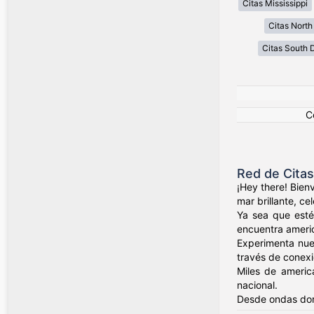
Citas Mississippi
Citas North
Citas South 
C
Red de Cita
¡Hey there! Bien
mar brillante, c
Ya sea que esté
encuentra ameri
Experimenta nue
través de conexio
Miles de americ
nacional.
Desde ondas dor