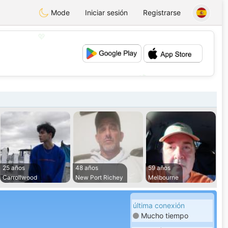
Mode
Iniciar sesión
Registrarse
💖
💕
25 años
48 años
59 años
Carrollwood
New Port Richey
Melbourne
última conexión
Mucho tiempo