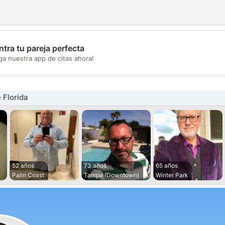
tra tu pareja perfecta
💖
ga nuestra app de citas ahora!
💕
 Florida
52 años
73 años
65 años
Palm Coast
Tampa (Downtown)
Winter Park