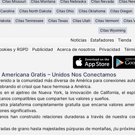
Citas Missouri
Citas Montana
Citas Nebraska
Citas Nevada
Citas Ne
 Carolina
Citas North Dakota
Citas Ohio
Citas Oklahoma
Citas Oregon
Dakota
Citas Tennessee
Citas Texas
Citas Utah
Citas Vermont
Citas V
Citas Wyoming
Noticias
|
Estafadores
|
Tienda
ookies y RGPD
|
Publicidad
|
Acerca de nosotros
|
Privacidad
|
Térmi
s Americana Gratis – Unidos Nos Conectamos
venido a la comunidad más diversa de América para conexiones auté
elebrando el crisol que hace hermosa a América.
s en el ajetreo de Nueva York, la innovación de California, el es
canos compatibles que comparten tus valores y sueños.
stra plataforma completamente gratuita que encarna valores amer
nes significativas.
anos han construido relaciones duraderas a través de nuestra c
adas de grano hasta majestades púrpuras de montañas, ¡tu próxima