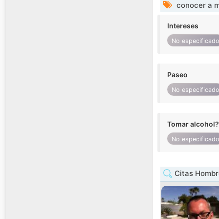
conocer a m
Intereses
No especificad
Paseo
No especificad
Tomar alcohol?
No especificad
Citas Hombre