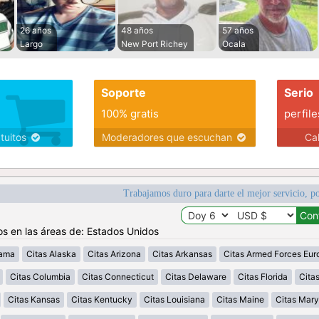
26 años
48 años
57 años
Largo
New Port Richey
Ocala
Soporte
Serio
100% gratis
perfile
atuitos
Moderadores que escuchan
Ca
Trabajamos duro para darte el mejor servicio, po
os en las áreas de: Estados Unidos
bama
Citas Alaska
Citas Arizona
Citas Arkansas
Citas Armed Forces Eur
Citas Columbia
Citas Connecticut
Citas Delaware
Citas Florida
Cita
Citas Kansas
Citas Kentucky
Citas Louisiana
Citas Maine
Citas Mary