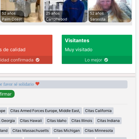
52 años
25 años
52 años
Palm Coast
Carrollwood
Sarasota
Visitantes
s de calidad
Muy visitado
lidad confirmada
Lo mejor
r favor sé solidario
ope
Citas Armed Forces Europe, Middle East,
Citas California
s Georgia
Citas Hawaii
Citas Idaho
Citas Illinois
Citas Indiana
land
Citas Massachusetts
Citas Michigan
Citas Minnesota