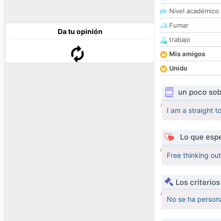
Nivel académico
Fumar
Da tu opinión
trabajo
Mis amigos
Unido
un poco sob
I am a straight t
Lo que espe
Free thinking out
Los criterio
No se ha persona