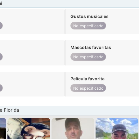
í
Gustos musicales
o
No especificado
Mascotas favoritas
o
No especificado
Película favorita
o
No especificado
 Florida