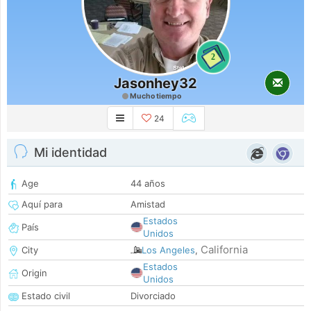
2
Jasonhey32
Mucho tiempo
24
Mi identidad
Age
44 años
Aquí para
Amistad
Estados
País
Unidos
California
City
Los Angeles
,
Estados
Origin
Unidos
Estado civil
Divorciado