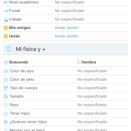
Nivel académico
No especificado
Fumar
No especificado
trabajo
No especificado
Mis amigos
Iniciar sesión
Unido
Iniciar sesión
Mi física y +
Buscando
hembra
Color de ojos
No especificado
Color de pelo
No especificado
Tipo de cuerpo
No especificado
Tamaño
No especificado
Peso
No especificado
Tener hijos
No especificado
¿Quieres tener hijos
No especificado
Movido por el amor
No especificado