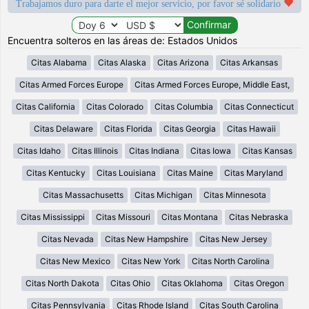
Trabajamos duro para darte el mejor servicio, por favor sé solidario
Encuentra solteros en las áreas de: Estados Unidos
Citas Alabama
Citas Alaska
Citas Arizona
Citas Arkansas
Citas Armed Forces Europe
Citas Armed Forces Europe, Middle East,
Citas California
Citas Colorado
Citas Columbia
Citas Connecticut
Citas Delaware
Citas Florida
Citas Georgia
Citas Hawaii
Citas Idaho
Citas Illinois
Citas Indiana
Citas Iowa
Citas Kansas
Citas Kentucky
Citas Louisiana
Citas Maine
Citas Maryland
Citas Massachusetts
Citas Michigan
Citas Minnesota
Citas Mississippi
Citas Missouri
Citas Montana
Citas Nebraska
Citas Nevada
Citas New Hampshire
Citas New Jersey
Citas New Mexico
Citas New York
Citas North Carolina
Citas North Dakota
Citas Ohio
Citas Oklahoma
Citas Oregon
Citas Pennsylvania
Citas Rhode Island
Citas South Carolina