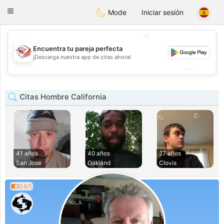
States
Dating
Toggle
Mode
Iniciar sesión
navigation
💖
Encuentra tu pareja perfecta
💖
¡Descarga nuestra app de citas ahora!
💕
💕
Citas Hombre California
41 años
40 años
27 años
San Jose
Oakland
Clovis
0.6/1