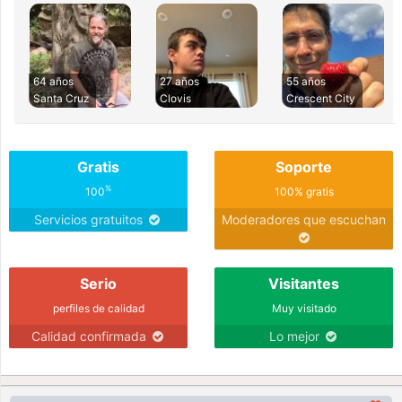
64 años
27 años
55 años
Santa Cruz
Clovis
Crescent City
Gratis
Soporte
%
100
100% gratis
Servicios gratuitos
Moderadores que escuchan
Serio
Visitantes
perfiles de calidad
Muy visitado
Calidad confirmada
Lo mejor