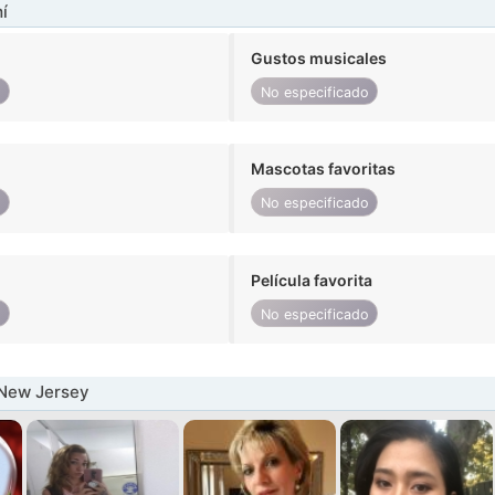
í
Gustos musicales
o
No especificado
Mascotas favoritas
o
No especificado
Película favorita
o
No especificado
 New Jersey