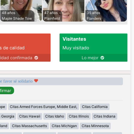
48 años
47 años
35 años
Maple Shade Tow
Plainfield
Flanders
Visitantes
s de calidad
Muy visitado
lidad confirmada
Lo mejor
r favor sé solidario
ope
Citas Armed Forces Europe, Middle East,
Citas California
s Georgia
Citas Hawaii
Citas Idaho
Citas Illinois
Citas Indiana
land
Citas Massachusetts
Citas Michigan
Citas Minnesota