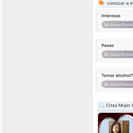
conocer a m
Intereses
No especificad
Paseo
No especificad
Tomar alcohol?
No especificad
Citas Mujer