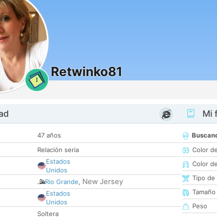
Retwinko81
1
dad
Mi f
47 años
Buscan
Relación seria
Color d
Estados
Color d
Unidos
Tipo de
New Jersey
Rio Grande
,
Tamaño
Estados
Unidos
Peso
Soltera