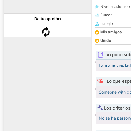
Nivel académico
Fumar
Da tu opinión
trabajo
Mis amigos
Unido
un poco sob
I am a novies la
Lo que espe
Someone with go
Los criterio
No se ha persona