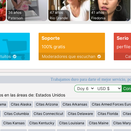
36 años
47 años
41 años
Paterson
Rio Grande
Fredonia
Soporte
Serio
100% gratis
perfile
atuitos
Moderadores que escuchan
Ca
Trabajamos duro para darte el mejor servicio, po
os en las áreas de: Estados Unidos
bama
Citas Alaska
Citas Arizona
Citas Arkansas
Citas Armed Forces Eur
Citas Columbia
Citas Connecticut
Citas Delaware
Citas Florida
Cita
Citas Kansas
Citas Kentucky
Citas Louisiana
Citas Maine
Citas Mary