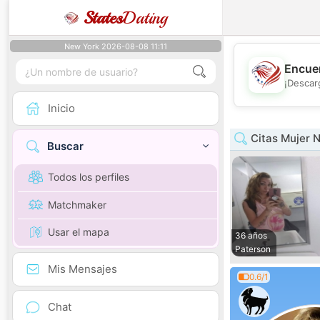
States
Dating
New York 2026-08-08 11:11
Encuen
¡Descar
Inicio
Citas Mujer 
Buscar
Todos los perfiles
Matchmaker
Usar el mapa
36 años
Paterson
Mis Mensajes
0.6/1
Chat