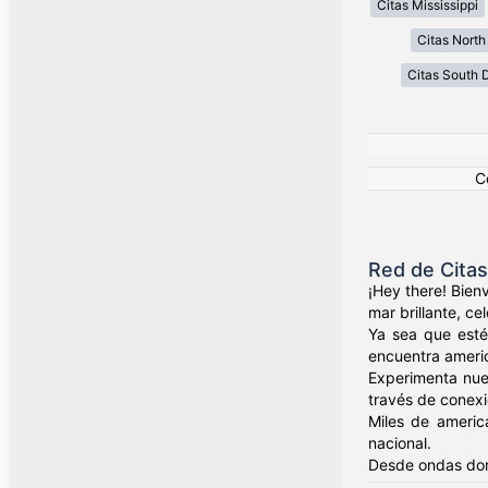
Citas Mississippi
Citas North
Citas South 
C
Red de Cita
¡Hey there! Bien
mar brillante, c
Ya sea que esté
encuentra ameri
Experimenta nue
través de conexio
Miles de americ
nacional.
Desde ondas dor