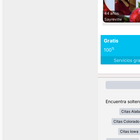
44 años
Sayreville
Gratis
%
100
Servicios gr
Encuentra solter
Citas Ala
Citas Colorado
Citas Iowa