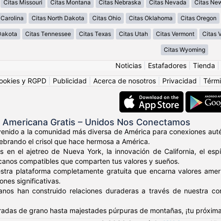
Citas Missouri
Citas Montana
Citas Nebraska
Citas Nevada
Citas Ne
 Carolina
Citas North Dakota
Citas Ohio
Citas Oklahoma
Citas Oregon
Dakota
Citas Tennessee
Citas Texas
Citas Utah
Citas Vermont
Citas V
Citas Wyoming
Noticias
|
Estafadores
|
Tienda
ookies y RGPD
|
Publicidad
|
Acerca de nosotros
|
Privacidad
|
Térmi
s Americana Gratis – Unidos Nos Conectamos
venido a la comunidad más diversa de América para conexiones auté
elebrando el crisol que hace hermosa a América.
s en el ajetreo de Nueva York, la innovación de California, el es
canos compatibles que comparten tus valores y sueños.
stra plataforma completamente gratuita que encarna valores amer
nes significativas.
anos han construido relaciones duraderas a través de nuestra c
adas de grano hasta majestades púrpuras de montañas, ¡tu próxima