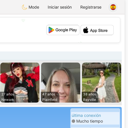
Mode
Iniciar sesión
Registrarse
💖
💕
27 años
47 años
38 años
Newark
Plainfield
Bayville
última conexión
Mucho tiempo