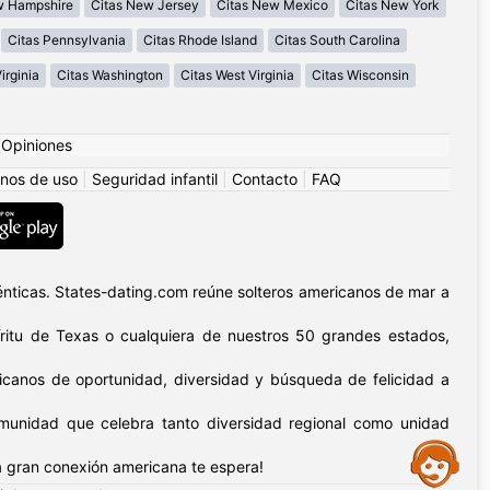
w Hampshire
Citas New Jersey
Citas New Mexico
Citas New York
Citas Pennsylvania
Citas Rhode Island
Citas South Carolina
irginia
Citas Washington
Citas West Virginia
Citas Wisconsin
|
Opiniones
nos de uso
|
Seguridad infantil
|
Contacto
|
FAQ
nticas. States-dating.com reúne solteros americanos de mar a
píritu de Texas o cualquiera de nuestros 50 grandes estados,
icanos de oportunidad, diversidad y búsqueda de felicidad a
omunidad que celebra tanto diversidad regional como unidad
Assistance
 gran conexión americana te espera!