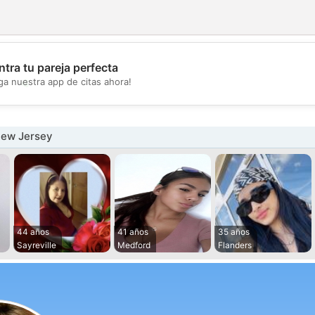
tra tu pareja perfecta
💖
ga nuestra app de citas ahora!
💕
New Jersey
44 años
41 años
35 años
Sayreville
Medford
Flanders