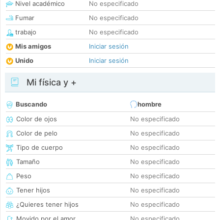
Nivel académico
No especificado
Fumar
No especificado
trabajo
No especificado
Mis amigos
Iniciar sesión
Unido
Iniciar sesión
Mi física y +
Buscando
hombre
Color de ojos
No especificado
Color de pelo
No especificado
Tipo de cuerpo
No especificado
Tamaño
No especificado
Peso
No especificado
Tener hijos
No especificado
¿Quieres tener hijos
No especificado
Movido por el amor
No especificado