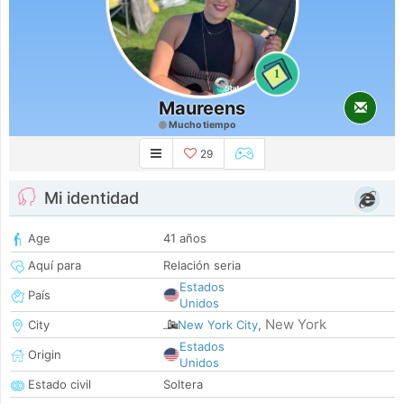
1
Maureens
Mucho tiempo
29
Mi identidad
Age
41 años
Aquí para
Relación seria
Estados
País
Unidos
New York
City
New York City
,
Estados
Origin
Unidos
Estado civil
Soltera