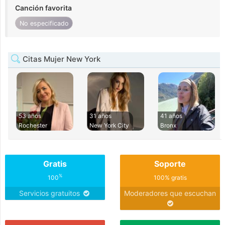
Canción favorita
No especificado
Citas Mujer New York
53 años
31 años
41 años
Rochester
New York City
Bronx
Gratis
Soporte
%
100
100% gratis
Servicios gratuitos
Moderadores que escuchan