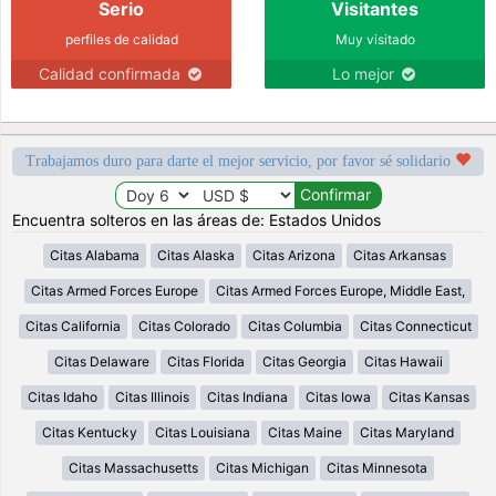
Serio
Visitantes
perfiles de calidad
Muy visitado
Calidad confirmada
Lo mejor
Trabajamos duro para darte el mejor servicio, por favor sé solidario
Encuentra solteros en las áreas de: Estados Unidos
Citas Alabama
Citas Alaska
Citas Arizona
Citas Arkansas
Citas Armed Forces Europe
Citas Armed Forces Europe, Middle East,
Citas California
Citas Colorado
Citas Columbia
Citas Connecticut
Citas Delaware
Citas Florida
Citas Georgia
Citas Hawaii
Citas Idaho
Citas Illinois
Citas Indiana
Citas Iowa
Citas Kansas
Citas Kentucky
Citas Louisiana
Citas Maine
Citas Maryland
Citas Massachusetts
Citas Michigan
Citas Minnesota