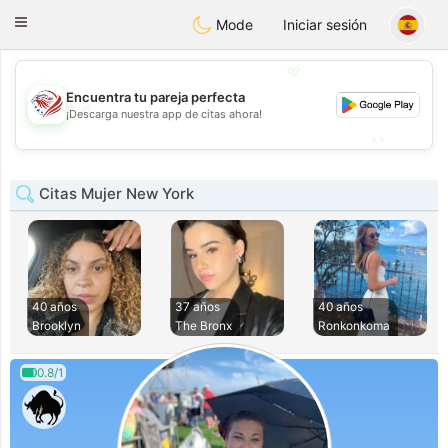
States
Dating
Toggle
Mode
Iniciar sesión
navigation
💖
Encuentra tu pareja perfecta
💖
¡Descarga nuestra app de citas ahora!
💕
💕
Citas Mujer New York
40 años
37 años
40 años
Brooklyn
The Bronx
Ronkonkoma
0.8/1