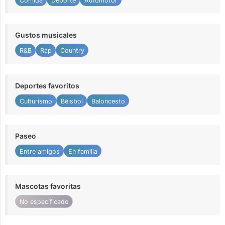
Comida
Deporte
Automotor
Gustos musicales
R&B
Rap
Country
Deportes favoritos
Culturismo
Béisbol
Baloncesto
Paseo
Entre amigos
En familia
Mascotas favoritas
No especificado