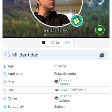
3
Mattchu9
Mucho tiempo
28
Mi identidad
Age
27 años
Aquí para
Relación seria
Estados
País
Unidos
California
City
Clovis
,
Estados
Origin
Unidos
Estado civil
Soltera