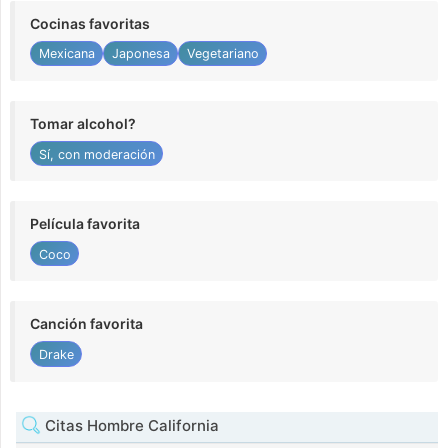
Cocinas favoritas
Mexicana
Japonesa
Vegetariano
Tomar alcohol?
Sí, con moderación
Película favorita
Coco
Canción favorita
Drake
Citas Hombre California