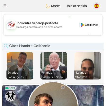
States
Dating
Toggle
Mode
Iniciar sesión
navigation
💖
Encuentra tu pareja perfecta
💖
¡Descarga nuestra app de citas ahora!
💕
💕
Citas Hombre California
60 años
75 años
42 años
Los Angeles
San Luis Obispo
Stockton
0.9/1