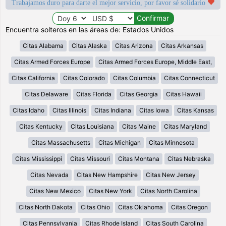
Trabajamos duro para darte el mejor servicio, por favor sé solidario
Encuentra solteros en las áreas de: Estados Unidos
Citas Alabama
Citas Alaska
Citas Arizona
Citas Arkansas
Citas Armed Forces Europe
Citas Armed Forces Europe, Middle East,
Citas California
Citas Colorado
Citas Columbia
Citas Connecticut
Citas Delaware
Citas Florida
Citas Georgia
Citas Hawaii
Citas Idaho
Citas Illinois
Citas Indiana
Citas Iowa
Citas Kansas
Citas Kentucky
Citas Louisiana
Citas Maine
Citas Maryland
Citas Massachusetts
Citas Michigan
Citas Minnesota
Citas Mississippi
Citas Missouri
Citas Montana
Citas Nebraska
Citas Nevada
Citas New Hampshire
Citas New Jersey
Citas New Mexico
Citas New York
Citas North Carolina
Citas North Dakota
Citas Ohio
Citas Oklahoma
Citas Oregon
Citas Pennsylvania
Citas Rhode Island
Citas South Carolina