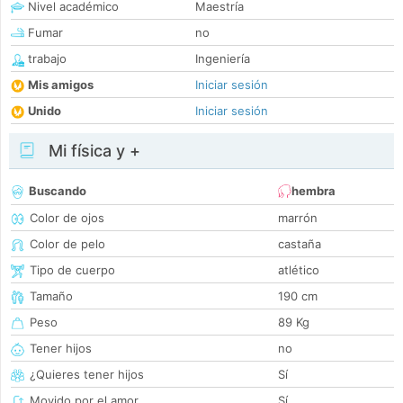
Nivel académico
Maestría
Fumar
no
trabajo
Ingeniería
Mis amigos
Iniciar sesión
Unido
Iniciar sesión
Mi física y +
Buscando
hembra
Color de ojos
marrón
Color de pelo
castaña
Tipo de cuerpo
atlético
Tamaño
190 cm
Peso
89 Kg
Tener hijos
no
¿Quieres tener hijos
Sí
Movido por el amor
Sí