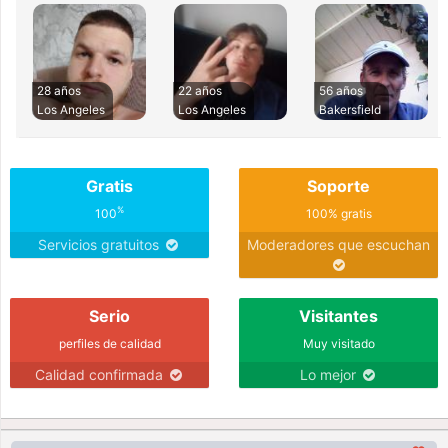
28 años
22 años
56 años
Los Angeles
Los Angeles
Bakersfield
Gratis
Soporte
%
100
100% gratis
Servicios gratuitos
Moderadores que escuchan
Serio
Visitantes
perfiles de calidad
Muy visitado
Calidad confirmada
Lo mejor