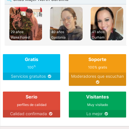
29 años
40 años
41 años
Wake Forest
Gastonia
Durham
Gratis
Soporte
%
100
100% gratis
Servicios gratuitos
Moderadores que escuchan
Serio
Visitantes
perfiles de calidad
Muy visitado
Calidad confirmada
Lo mejor