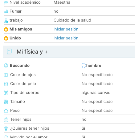
Nivel académico
Maestría
Fumar
no
trabajo
Cuidado de la salud
Mis amigos
Iniciar sesión
Unido
Iniciar sesión
Mi física y +
Buscando
hombre
Color de ojos
No especificado
Color de pelo
No especificado
Tipo de cuerpo
algunas curvas
Tamaño
No especificado
Peso
No especificado
Tener hijos
no
¿Quieres tener hijos
Sí
Movido por el amor
Sí