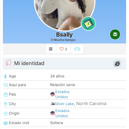
1
Bsally
Mucho tiempo
3
Mi identidad
Age
34 años
Aquí para
Relación seria
Estados
País
Unidos
North Carolina
City
Silver Lake
,
Estados
Origin
Unidos
Estado civil
Soltera