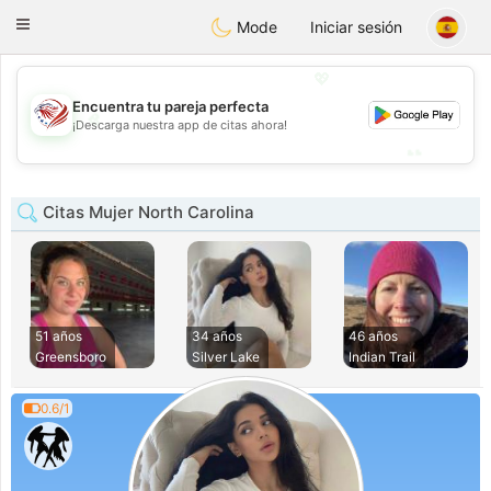
States
Dating
Toggle
Mode
Iniciar sesión
navigation
💖
Encuentra tu pareja perfecta
💖
¡Descarga nuestra app de citas ahora!
💕
💕
Citas Mujer North Carolina
51 años
34 años
46 años
Greensboro
Silver Lake
Indian Trail
0.6/1