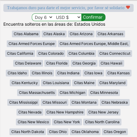
Trabajamos duro para darte el mejor servicio, por favor sé solidario
Encuentra solteros en las áreas de: Estados Unidos
Citas Alabama
Citas Alaska
Citas Arizona
Citas Arkansas
Citas Armed Forces Europe
Citas Armed Forces Europe, Middle East,
Citas California
Citas Colorado
Citas Columbia
Citas Connecticut
Citas Delaware
Citas Florida
Citas Georgia
Citas Hawaii
Citas Idaho
Citas Illinois
Citas Indiana
Citas Iowa
Citas Kansas
Citas Kentucky
Citas Louisiana
Citas Maine
Citas Maryland
Citas Massachusetts
Citas Michigan
Citas Minnesota
Citas Mississippi
Citas Missouri
Citas Montana
Citas Nebraska
Citas Nevada
Citas New Hampshire
Citas New Jersey
Citas New Mexico
Citas New York
Citas North Carolina
Citas North Dakota
Citas Ohio
Citas Oklahoma
Citas Oregon