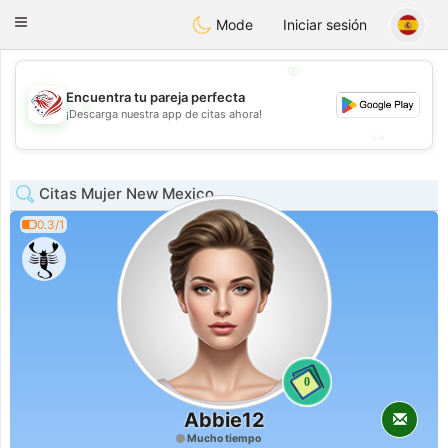
States
Dating
Toggle
Mode
Iniciar sesión
navigation
💖
Encuentra tu pareja perfecta
💖
¡Descarga nuestra app de citas ahora!
💕
💕
Citas Mujer New Mexico
0.3/1
0
Abbie12
Mucho tiempo