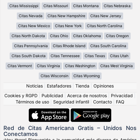
Citas Mississippi
Citas Missouri
Citas Montana
Citas Nebraska
Citas Nevada
Citas New Hampshire
Citas New Jersey
Citas New Mexico
Citas New York
Citas North Carolina
Citas North Dakota
Citas Ohio
Citas Oklahoma
Citas Oregon
Citas Pennsylvania
Citas Rhode Island
Citas South Carolina
Citas South Dakota
Citas Tennessee
Citas Texas
Citas Utah
Citas Vermont
Citas Virginia
Citas Washington
Citas West Virginia
Citas Wisconsin
Citas Wyoming
Noticias
|
Estafadores
|
Tienda
|
Opiniones
Cookies y RGPD
|
Publicidad
|
Acerca de nosotros
|
Privacidad
|
Términos de uso
|
Seguridad infantil
|
Contacto
|
FAQ
Red de Citas Americana Gratis – Unidos Nos
Conectamos
¡Hey there! Bienvenido a la comunidad más diversa de América