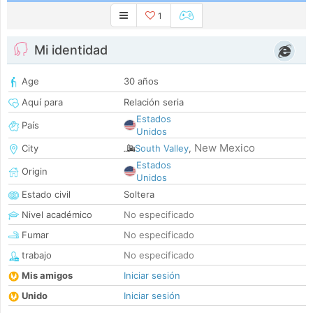
1
Mi identidad
Age
30 años
Aquí para
Relación seria
Estados
País
Unidos
New Mexico
City
South Valley
,
Estados
Origin
Unidos
Estado civil
Soltera
Nivel académico
No especificado
Fumar
No especificado
trabajo
No especificado
Mis amigos
Iniciar sesión
Unido
Iniciar sesión