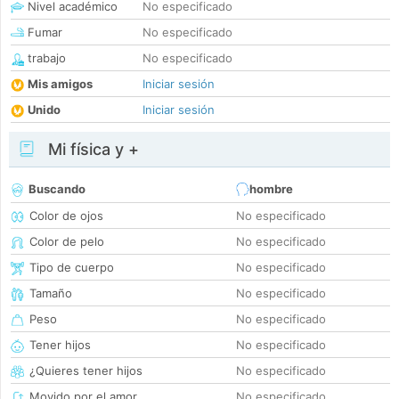
Nivel académico
No especificado
Fumar
No especificado
trabajo
No especificado
Mis amigos
Iniciar sesión
Unido
Iniciar sesión
Mi física y +
Buscando
hombre
Color de ojos
No especificado
Color de pelo
No especificado
Tipo de cuerpo
No especificado
Tamaño
No especificado
Peso
No especificado
Tener hijos
No especificado
¿Quieres tener hijos
No especificado
Movido por el amor
No especificado