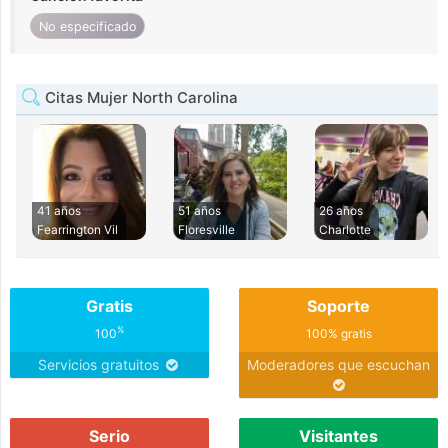
No especificado
Citas Mujer North Carolina
41 años
51 años
26 años
Fearrington Vil
Floresville
Charlotte
Gratis
Soporte
%
100
100% gratis
Servicios gratuitos
Moderadores que escuchan
Serio
Visitantes