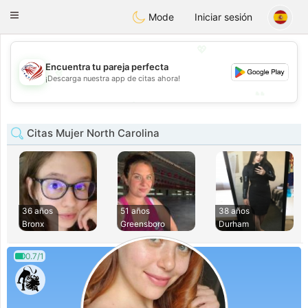
States
Dating
Toggle
Mode
Iniciar sesión
navigation
💖
Encuentra tu pareja perfecta
💖
¡Descarga nuestra app de citas ahora!
💕
💕
Citas Mujer North Carolina
36 años
51 años
38 años
Bronx
Greensboro
Durham
0.7/1