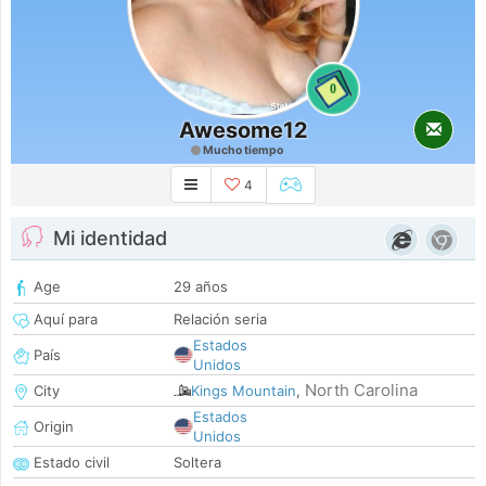
0
Awesome12
Mucho tiempo
4
Mi identidad
Age
29 años
Aquí para
Relación seria
Estados
País
Unidos
North Carolina
City
Kings Mountain
,
Estados
Origin
Unidos
Estado civil
Soltera