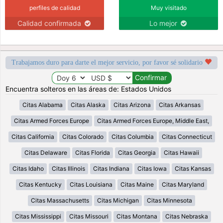
perfiles de calidad
Muy visitado
Calidad confirmada
Lo mejor
Trabajamos duro para darte el mejor servicio, por favor sé solidario
Encuentra solteros en las áreas de: Estados Unidos
Citas Alabama
Citas Alaska
Citas Arizona
Citas Arkansas
Citas Armed Forces Europe
Citas Armed Forces Europe, Middle East,
Citas California
Citas Colorado
Citas Columbia
Citas Connecticut
Citas Delaware
Citas Florida
Citas Georgia
Citas Hawaii
Citas Idaho
Citas Illinois
Citas Indiana
Citas Iowa
Citas Kansas
Citas Kentucky
Citas Louisiana
Citas Maine
Citas Maryland
Citas Massachusetts
Citas Michigan
Citas Minnesota
Citas Mississippi
Citas Missouri
Citas Montana
Citas Nebraska