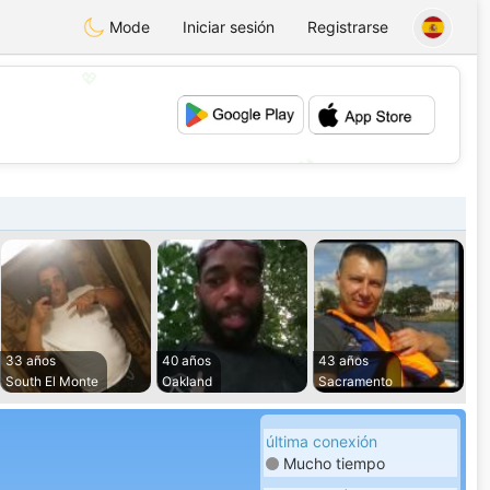
Mode
Iniciar sesión
Registrarse
💖
💕
33 años
40 años
43 años
South El Monte
Oakland
Sacramento
última conexión
Mucho tiempo