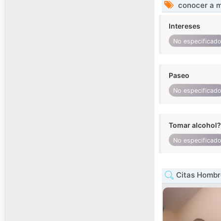
conocer a m
Intereses
No especificad
Paseo
No especificad
Tomar alcohol?
No especificad
Citas Hombre