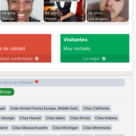
24 años
46 años
28 años
Turlock
Fresno
Los Angeles
Visitantes
s de calidad
Muy visitado
lidad confirmada
Lo mejor
r favor sé solidario
ope
Citas Armed Forces Europe, Middle East,
Citas California
s Georgia
Citas Hawaii
Citas Idaho
Citas Illinois
Citas Indiana
land
Citas Massachusetts
Citas Michigan
Citas Minnesota