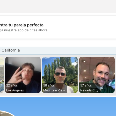
tra tu pareja perfecta
💖
ga nuestra app de citas ahora!
💕
California
22 años
58 años
57 años
Los Angeles
Mountain View
Nevada City