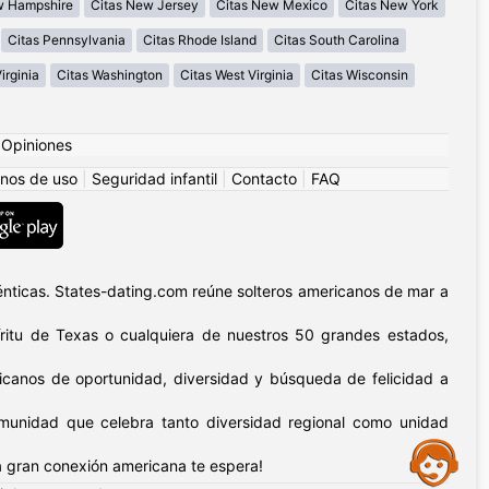
w Hampshire
Citas New Jersey
Citas New Mexico
Citas New York
Citas Pennsylvania
Citas Rhode Island
Citas South Carolina
irginia
Citas Washington
Citas West Virginia
Citas Wisconsin
|
Opiniones
nos de uso
|
Seguridad infantil
|
Contacto
|
FAQ
nticas. States-dating.com reúne solteros americanos de mar a
píritu de Texas o cualquiera de nuestros 50 grandes estados,
icanos de oportunidad, diversidad y búsqueda de felicidad a
omunidad que celebra tanto diversidad regional como unidad
Assistance
 gran conexión americana te espera!