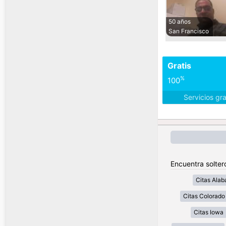
50 años
San Francisco
Gratis
%
100
Servicios gr
Encuentra solter
Citas Ala
Citas Colorado
Citas Iowa