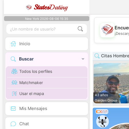
States
Dating
New York 2026-08-06 15:35
Encuen
¡Descar
Inicio
Citas Hombre 
Buscar
Todos los perfiles
Matchmaker
Usar el mapa
43 años
Garden Grove
Mis Mensajes
0.1/1
Chat