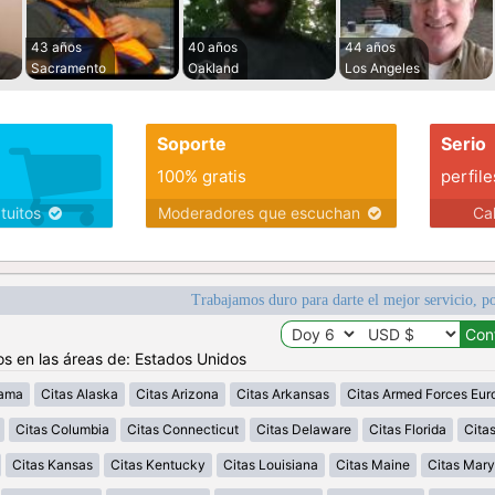
43 años
40 años
44 años
Sacramento
Oakland
Los Angeles
Soporte
Serio
100% gratis
perfile
atuitos
Moderadores que escuchan
Ca
Trabajamos duro para darte el mejor servicio, po
os en las áreas de: Estados Unidos
bama
Citas Alaska
Citas Arizona
Citas Arkansas
Citas Armed Forces Eur
Citas Columbia
Citas Connecticut
Citas Delaware
Citas Florida
Cita
Citas Kansas
Citas Kentucky
Citas Louisiana
Citas Maine
Citas Mary