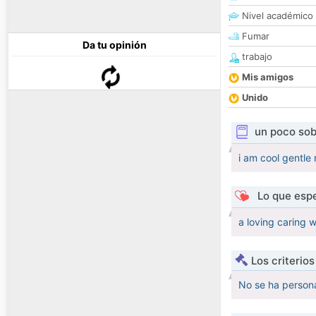
Nivel académico
Fumar
Da tu opinión
trabajo
Mis amigos
Unido
un poco sob
i am cool gentle
Lo que espe
a loving caring
Los criterio
No se ha persona