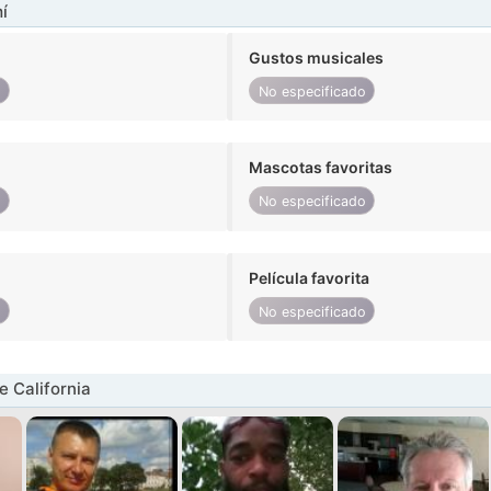
í
Gustos musicales
o
No especificado
Mascotas favoritas
o
No especificado
Película favorita
o
No especificado
 California