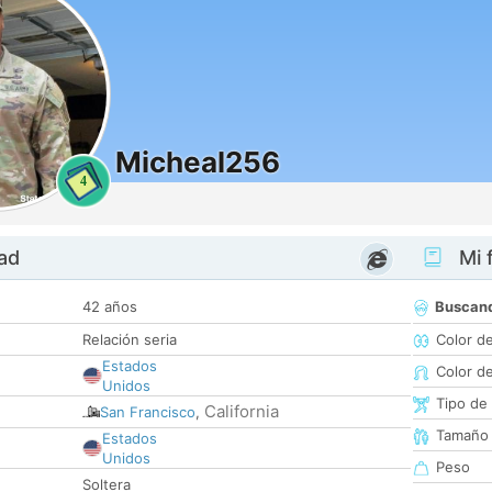
Micheal256
4
dad
Mi f
42 años
Buscan
Relación seria
Color d
Estados
Color d
Unidos
Tipo de
California
San Francisco
,
Tamaño
Estados
Unidos
Peso
Soltera