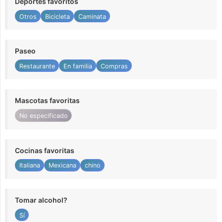
Deportes favoritos
Otros
Bicicleta
Caminata
Paseo
Restaurante
En familia
Compras
Mascotas favoritas
No especificado
Cocinas favoritas
Italiana
Mexicana
chino
Tomar alcohol?
Sí