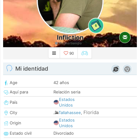
6
Infliction
Mucho tiempo
90
Mi identidad
Age
42 años
Aquí para
Relación seria
Estados
País
Unidos
Florida
City
Tallahassee
,
Estados
Origin
Unidos
Estado civil
Divorciado