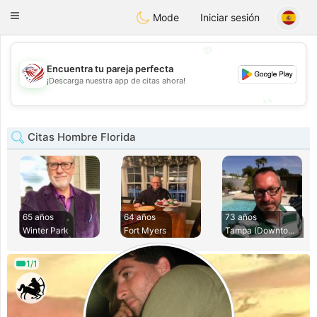
States
Dating
Toggle
Mode
Iniciar sesión
navigation
💖
Encuentra tu pareja perfecta
💖
¡Descarga nuestra app de citas ahora!
💕
💕
Citas Hombre Florida
65 años
64 años
73 años
Winter Park
Fort Myers
Tampa (Downtown)
1/1