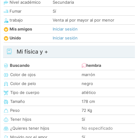
Nivel académico
Secundaria
Fumar
Sí
trabajo
Venta al por mayor al por menor
Mis amigos
Iniciar sesión
Unido
Iniciar sesión
Mi física y +
Buscando
hembra
Color de ojos
marrón
Color de pelo
negro
Tipo de cuerpo
atlético
Tamaño
178 cm
Peso
72 Kg
Tener hijos
Sí
¿Quieres tener hijos
No especificado
Movido por el amor
Sí