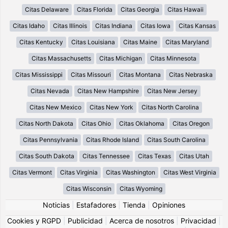
Citas Delaware
Citas Florida
Citas Georgia
Citas Hawaii
Citas Idaho
Citas Illinois
Citas Indiana
Citas Iowa
Citas Kansas
Citas Kentucky
Citas Louisiana
Citas Maine
Citas Maryland
Citas Massachusetts
Citas Michigan
Citas Minnesota
Citas Mississippi
Citas Missouri
Citas Montana
Citas Nebraska
Citas Nevada
Citas New Hampshire
Citas New Jersey
Citas New Mexico
Citas New York
Citas North Carolina
Citas North Dakota
Citas Ohio
Citas Oklahoma
Citas Oregon
Citas Pennsylvania
Citas Rhode Island
Citas South Carolina
Citas South Dakota
Citas Tennessee
Citas Texas
Citas Utah
Citas Vermont
Citas Virginia
Citas Washington
Citas West Virginia
Citas Wisconsin
Citas Wyoming
Noticias
|
Estafadores
|
Tienda
|
Opiniones
Cookies y RGPD
|
Publicidad
|
Acerca de nosotros
|
Privacidad
|