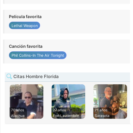
Película favorita
Lethal Weapon
Canción favorita
Phil Collins-In The Air Tonight
Citas Hombre Florida
70 años
27 años
71 años
Alachua
Fort Lauderdale
Sarasota