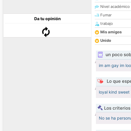
Nivel académico
Fumar
Da tu opinión
trabajo
Mis amigos
Unido
un poco sob
im am gay im loo
Lo que espe
loyal kind sweet 
Los criterio
No se ha persona