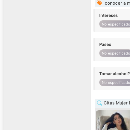
conocer a m
Intereses
No especificad
Paseo
No especificad
Tomar alcohol?
No especificad
Citas Mujer 