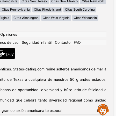
w Hampshire
Citas New Jersey
Citas New Mexico
Citas New York
Citas Pennsylvania
Citas Rhode Island
Citas South Carolina
irginia
Citas Washington
Citas West Virginia
Citas Wisconsin
|
Opiniones
nos de uso
|
Seguridad infantil
|
Contacto
|
FAQ
nticas. States-dating.com reúne solteros americanos de mar a
píritu de Texas o cualquiera de nuestros 50 grandes estados,
icanos de oportunidad, diversidad y búsqueda de felicidad a
omunidad que celebra tanto diversidad regional como unidad
Assistance
 gran conexión americana te espera!