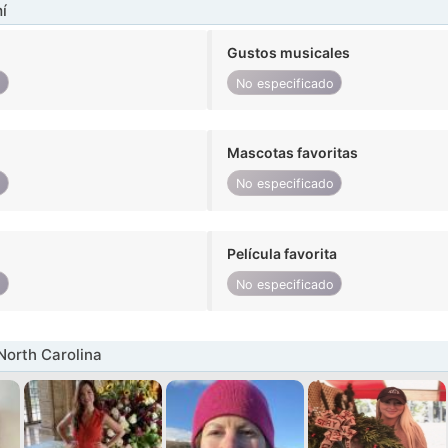
í
Gustos musicales
o
No especificado
Mascotas favoritas
o
No especificado
Película favorita
o
No especificado
North Carolina