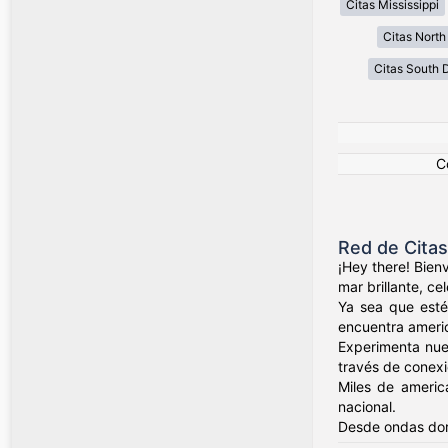
Citas Mississippi
Citas North
Citas South 
C
Red de Cita
¡Hey there! Bien
mar brillante, c
Ya sea que esté
encuentra ameri
Experimenta nue
través de conexio
Miles de americ
nacional.
Desde ondas dor