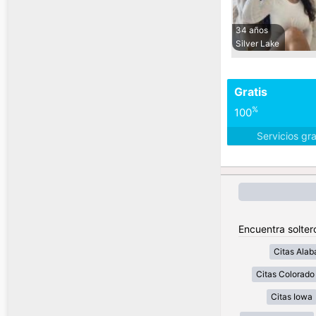
34 años
Silver Lake
Gratis
%
100
Servicios gr
Encuentra solter
Citas Ala
Citas Colorado
Citas Iowa