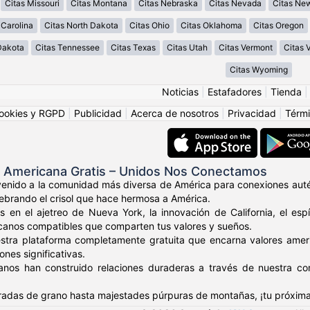
Citas Missouri
Citas Montana
Citas Nebraska
Citas Nevada
Citas Ne
 Carolina
Citas North Dakota
Citas Ohio
Citas Oklahoma
Citas Oregon
Dakota
Citas Tennessee
Citas Texas
Citas Utah
Citas Vermont
Citas V
Citas Wyoming
Noticias
|
Estafadores
|
Tienda
ookies y RGPD
|
Publicidad
|
Acerca de nosotros
|
Privacidad
|
Térmi
s Americana Gratis – Unidos Nos Conectamos
venido a la comunidad más diversa de América para conexiones auté
elebrando el crisol que hace hermosa a América.
s en el ajetreo de Nueva York, la innovación de California, el es
canos compatibles que comparten tus valores y sueños.
stra plataforma completamente gratuita que encarna valores amer
nes significativas.
anos han construido relaciones duraderas a través de nuestra c
adas de grano hasta majestades púrpuras de montañas, ¡tu próxima