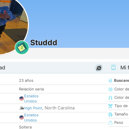
Studdd
2
dad
Mi f
23 años
Buscan
Relación seria
Color d
Estados
Color d
Unidos
Tipo de
North Carolina
High Point
,
Tamaño
Estados
Unidos
Peso
Soltera