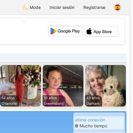
Mode
Iniciar sesión
Registrarse
💖
💕
52 años
51 años
49 años
Charlotte
Greensboro
Durham
última conexión
Mucho tiempo