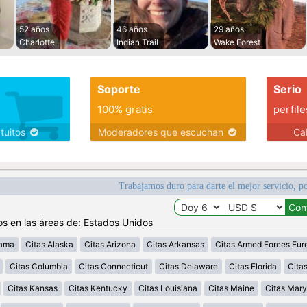
52 años
46 años
29 años
Charlotte
Indian Trail
Wake Forest
Soporte
Serio
100% gratis
perfile
atuitos
Moderadores que escuchan
Ca
Trabajamos duro para darte el mejor servicio, po
os en las áreas de: Estados Unidos
bama
Citas Alaska
Citas Arizona
Citas Arkansas
Citas Armed Forces Eur
Citas Columbia
Citas Connecticut
Citas Delaware
Citas Florida
Cita
Citas Kansas
Citas Kentucky
Citas Louisiana
Citas Maine
Citas Mary