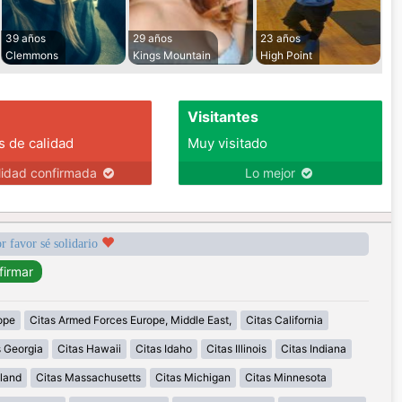
39 años
29 años
23 años
Clemmons
Kings Mountain
High Point
Visitantes
s de calidad
Muy visitado
lidad confirmada
Lo mejor
r favor sé solidario
ope
Citas Armed Forces Europe, Middle East,
Citas California
s Georgia
Citas Hawaii
Citas Idaho
Citas Illinois
Citas Indiana
land
Citas Massachusetts
Citas Michigan
Citas Minnesota