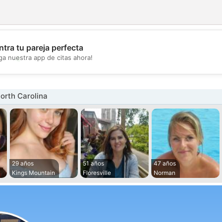
tra tu pareja perfecta
💖
ga nuestra app de citas ahora!
💕
orth Carolina
29 años
51 años
47 años
Kings Mountain
Floresville
Norman