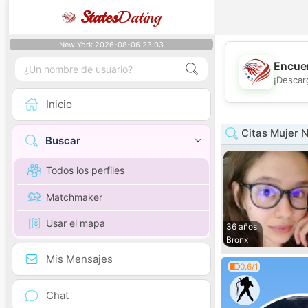
States
Dating
New York 2026-08-06 23:03
Encuen
¡Descar
Inicio
Citas Mujer N
Buscar
Todos los perfiles
Matchmaker
Usar el mapa
36 años
Bronx
Mis Mensajes
0.6/1
Chat