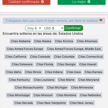
Calidad confirmada
Lo mejor
Trabajamos duro para darte el mejor servicio, por favor sé solidario
Encuentra solteros en las áreas de: Estados Unidos
Citas Alabama
Citas Alaska
Citas Arizona
Citas Arkansas
Citas Armed Forces Europe
Citas Armed Forces Europe, Middle East,
Citas California
Citas Colorado
Citas Columbia
Citas Connecticut
Citas Delaware
Citas Florida
Citas Georgia
Citas Hawaii
Citas Idaho
Citas Illinois
Citas Indiana
Citas Iowa
Citas Kansas
Citas Kentucky
Citas Louisiana
Citas Maine
Citas Maryland
Citas Massachusetts
Citas Michigan
Citas Minnesota
Citas Mississippi
Citas Missouri
Citas Montana
Citas Nebraska
Citas Nevada
Citas New Hampshire
Citas New Jersey