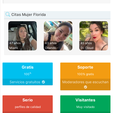
Citas Mujer Florida
47 años
43 años
45 años
Miami
Orlando
St. Cloud
Gratis
Soporte
%
100
100% gratis
Servicios gratuitos
Moderadores que escuchan
Serio
Visitantes
perfiles de calidad
Muy visitado