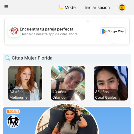
States
Dating
Toggle
Mode
Iniciar sesión
navigation
💖
Encuentra tu pareja perfecta
💖
¡Descarga nuestra app de citas ahora!
💕
💕
Citas Mujer Florida
33 años
43 años
35 años
Melbourne
Orlando
Coral Gables
0.5/1