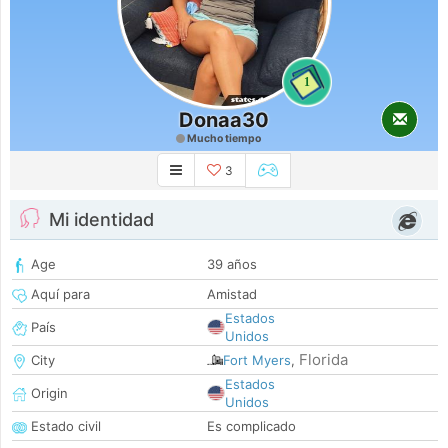
1
Donaa30
Mucho tiempo
3
Mi identidad
Age
39 años
Aquí para
Amistad
Estados
País
Unidos
Florida
City
Fort Myers
,
Estados
Origin
Unidos
Estado civil
Es complicado