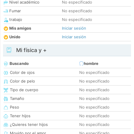
Nivel académico
No especificado
Fumar
No especificado
trabajo
No especificado
Mis amigos
Iniciar sesión
Unido
Iniciar sesión
Mi física y +
Buscando
hombre
Color de ojos
No especificado
Color de pelo
No especificado
Tipo de cuerpo
No especificado
Tamaño
No especificado
Peso
No especificado
Tener hijos
No especificado
¿Quieres tener hijos
No especificado
Movido por el amor
No especificado