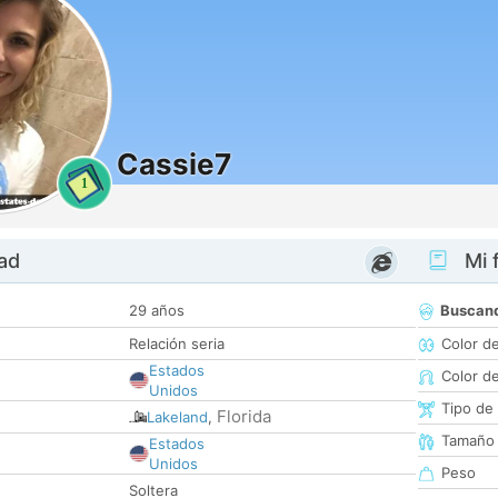
Cassie7
1
dad
Mi f
29 años
Buscan
Relación seria
Color d
Estados
Color d
Unidos
Tipo de
Florida
Lakeland
,
Tamaño
Estados
Unidos
Peso
Soltera