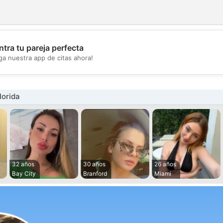
tra tu pareja perfecta
💖
ga nuestra app de citas ahora!
💕
lorida
32 años
30 años
26 años
Bay City
Branford
Miami