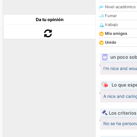
Nivel académico
Fumar
Da tu opinión
trabajo
Mis amigos
Unido
un poco sob
I'm nice and woul
Lo que espe
A nice and carin
Los criterio
No se ha persona