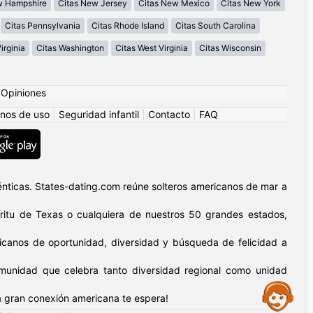
w Hampshire
Citas New Jersey
Citas New Mexico
Citas New York
Citas Pennsylvania
Citas Rhode Island
Citas South Carolina
irginia
Citas Washington
Citas West Virginia
Citas Wisconsin
|
Opiniones
nos de uso
|
Seguridad infantil
|
Contacto
|
FAQ
nticas. States-dating.com reúne solteros americanos de mar a
píritu de Texas o cualquiera de nuestros 50 grandes estados,
icanos de oportunidad, diversidad y búsqueda de felicidad a
omunidad que celebra tanto diversidad regional como unidad
Assistance
 gran conexión americana te espera!