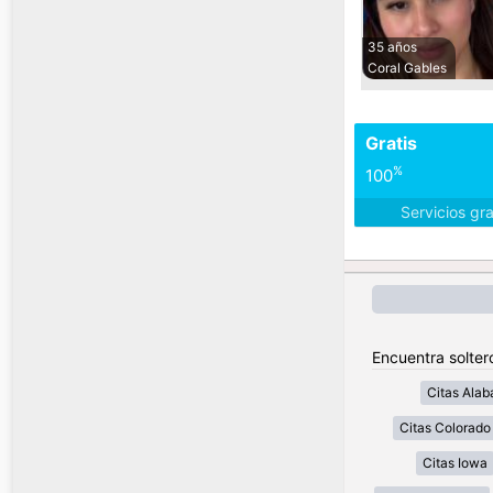
35 años
Coral Gables
Gratis
%
100
Servicios gr
Encuentra solter
Citas Ala
Citas Colorado
Citas Iowa