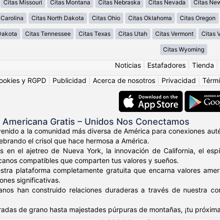
Citas Missouri
Citas Montana
Citas Nebraska
Citas Nevada
Citas Ne
 Carolina
Citas North Dakota
Citas Ohio
Citas Oklahoma
Citas Oregon
Dakota
Citas Tennessee
Citas Texas
Citas Utah
Citas Vermont
Citas V
Citas Wyoming
Noticias
|
Estafadores
|
Tienda
ookies y RGPD
|
Publicidad
|
Acerca de nosotros
|
Privacidad
|
Térmi
s Americana Gratis – Unidos Nos Conectamos
venido a la comunidad más diversa de América para conexiones auté
elebrando el crisol que hace hermosa a América.
s en el ajetreo de Nueva York, la innovación de California, el es
canos compatibles que comparten tus valores y sueños.
stra plataforma completamente gratuita que encarna valores amer
nes significativas.
anos han construido relaciones duraderas a través de nuestra c
adas de grano hasta majestades púrpuras de montañas, ¡tu próxima