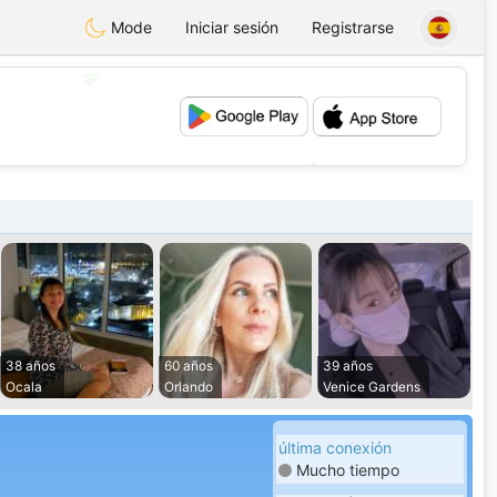
Mode
Iniciar sesión
Registrarse
💖
💕
38 años
60 años
39 años
Ocala
Orlando
Venice Gardens
última conexión
Mucho tiempo