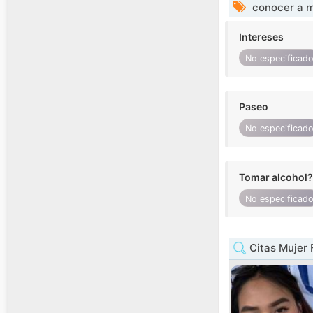
conocer a m
Intereses
No especificad
Paseo
No especificad
Tomar alcohol?
No especificad
Citas Mujer 