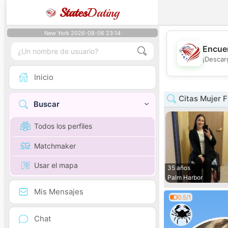
States
Dating
New York 2026-08-06 23:14
Encuen
¡Descar
Inicio
Citas Mujer F
Buscar
Todos los perfiles
Matchmaker
Usar el mapa
35 años
Palm Harbor
Mis Mensajes
0.5/1
Chat