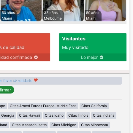
50 años
33 años
50 años
Miami
Melbourne
Miami
Visitantes
s de calidad
Muy visitado
lidad confirmada
Lo mejor
r favor sé solidario
ope
Citas Armed Forces Europe, Middle East,
Citas California
s Georgia
Citas Hawaii
Citas Idaho
Citas Illinois
Citas Indiana
land
Citas Massachusetts
Citas Michigan
Citas Minnesota