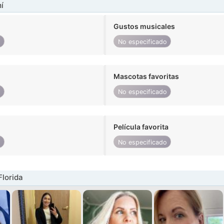
í
Gustos musicales
o
No especificado
Mascotas favoritas
o
No especificado
Película favorita
o
No especificado
Florida