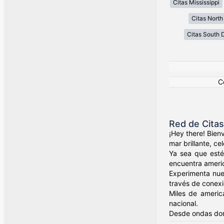
Citas Mississippi
Citas North
Citas South 
C
Red de Cita
¡Hey there! Bien
mar brillante, c
Ya sea que esté
encuentra ameri
Experimenta nue
través de conexio
Miles de americ
nacional.
Desde ondas dor