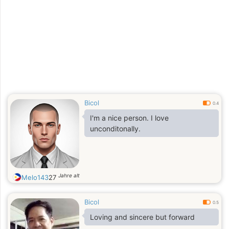
Bicol
0.4
I'm a nice person. I love
unconditonally.
Jahre alt
Melo143
27
Bicol
0.5
Loving and sincere but forward