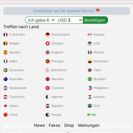
Unterstütze uns für besseren Service
Treffen nach Land
Frankreich
Deutschland
Kanada
Belgien
Schweiz
USA
Spanien
England
Mexiko
Italien
Portugal
Kolumbien
Schweden
Behinderte
Tiere
Australien
Marokko
Brasilien
Niederlande
Tunesien
Philippinen
Österreich
Algerien
Libanon
Japan
Ägypten
Golf
China
Kuwait
Alle
News
|
Fakes
|
Shop
|
Meinungen