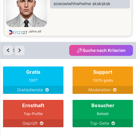
sowowiwhhwhwhw sksksksk
Jahre alt
El123
27
1
Suche nach Kriterien
Gratis
Support
%
100
100% gratis
Gratisdienste
Moderation
Ernsthaft
Besucher
Top-Profile
Beliebt
Geprüft
Top-Seite