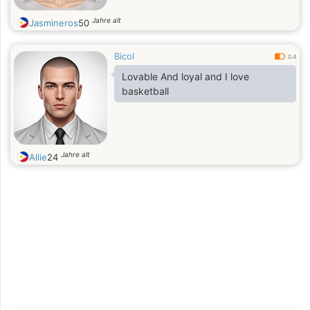
Jahre alt
Jasmineros
50
Bicol
0.4
Lovable And loyal and I love
basketball
Jahre alt
Allie
24