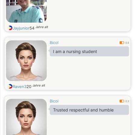
Jahre alt
Jayjunior
54
Bicol
0.4
I am a nursing student
Jahre alt
Raven3
20
Bicol
0.3
Trusted respectful and humble