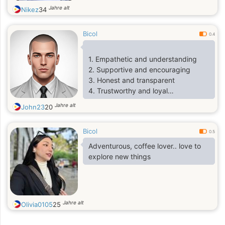
Jahre alt
Nikez
34
Bicol
0.4
1. Empathetic and understanding
2. Supportive and encouraging
3. Honest and transparent
4. Trustworthy and loyal
5. Respectful and considerate
Jahre alt
John23
20
6. Communicative and open-minded
7. Patient and tolerant
Bicol
8. Fun-loving and playful
0.5
Adventurous, coffee lover.. love to
explore new things
Jahre alt
Olivia0105
25