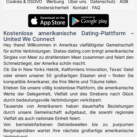
Cookies & DSGVO
|
Werbung
|
Über uns
|
Datenschutz
|
AGB
|
Kindersicherheit
|
Kontakt
|
FAQ
Kostenlose amerikanische Dating-Plattform –
United We Connect
Hey there! Willkommen in Amerikas vielfältigster Gemeinschaft
für echte Verbindungen. States-dating.com bringt amerikanische
Singles von Meer zu strahlendem Meer zusammen und feiert den
Schmelztiegel, der Amerika schön macht.
Ob Sie in New Yorks Hektik, Kaliforniens Innovation, Texas' Geist
oder einem unserer 50 großartigen Staaten sind – finden Sie
kompatible Amerikaner, die Ihre Werte und Träume teilen.
Erleben Sie unsere völlig kostenlose Plattform, die amerikanische
Werte der Gelegenheit, Vielfalt und des Strebens nach Glück
durch bedeutungsvolle Verbindungen verkörpert.
Tausende von Amerikanern haben dauerhafte Beziehungen
durch unsere Gemeinschaft aufgebaut, die sowohl regionale
Vielfalt als auch nationale Einheit feiert.
Von bernsteinfarbenen Getreidewellen bis zu purpurnen
Bergmajestäten wartet Ihre nächste großartige amerikanische
Verbindung!