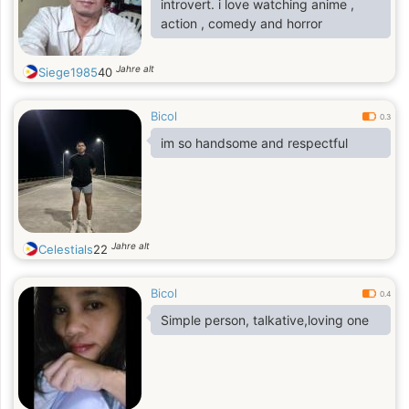
introvert. i love watching anime ,
action , comedy and horror
Jahre alt
Siege1985
40
Bicol
0.3
im so handsome and respectful
Jahre alt
Celestials
22
Bicol
0.4
Simple person, talkative,loving one