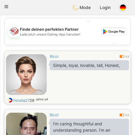
States
Dating
Toggle
Mode
Login
navigation
💖
Finde deinen perfekten Partner
💖
Lade jetzt unsere Dating-App herunter!
💕
💕
Bicol
0.5
Simple, loyal, lovable, tall, Honest,
Jahre alt
Ystella27
29
Bicol
0.5
i'm caring thoughtful and
understanding person. i'm an