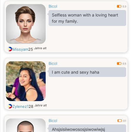
Bicol
0.3
Selfless woman with a loving heart
for my family.
Jahre alt
Missyam
25
Bicol
0.5
I am cute and sexy haha
Jahre alt
Zylenez1
28
Bicol
0.1
Ahsjsisiiwowososjsiwowiwjsj