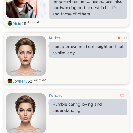
people whom he comes across ,also
hardworking and honest in his life
and those of others
Jahre alt
Alsin
26
Kericho
0.3
I am a brown medium height and not
so slim lady
Jahre alt
Joyner5
52
Kericho
0
Humble caring loving and
understanding