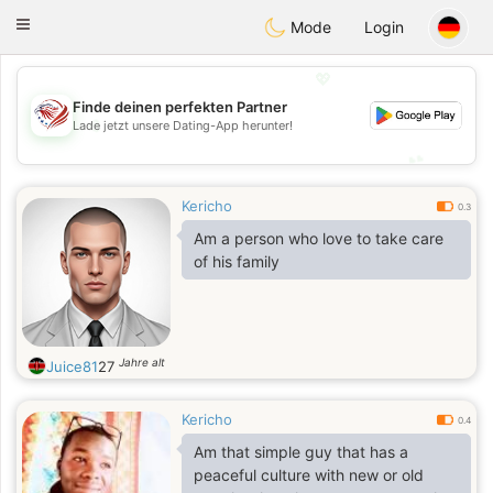
States
Dating
Toggle
Mode
Login
navigation
💖
Finde deinen perfekten Partner
💖
Lade jetzt unsere Dating-App herunter!
💕
💕
Kericho
0.3
Am a person who love to take care
of his family
Jahre alt
Juice81
27
Kericho
0.4
Am that simple guy that has a
peaceful culture with new or old