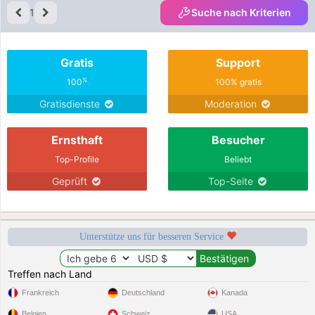
1
Suche nach Kriterien
Gratis
Support
%
100
100% gratis
Gratisdienste
Moderation
Ernsthaft
Besucher
Top-Profile
Beliebt
Geprüft
Top-Seite
Unterstütze uns für besseren Service
Treffen nach Land
Frankreich
Deutschland
Kanada
Belgien
Schweiz
USA