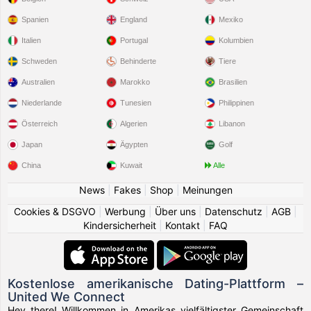
Spanien
England
Mexiko
Italien
Portugal
Kolumbien
Schweden
Behinderte
Tiere
Australien
Marokko
Brasilien
Niederlande
Tunesien
Philippinen
Österreich
Algerien
Libanon
Japan
Ägypten
Golf
China
Kuwait
Alle
News
|
Fakes
|
Shop
|
Meinungen
Cookies & DSGVO
|
Werbung
|
Über uns
|
Datenschutz
|
AGB
|
Kindersicherheit
|
Kontakt
|
FAQ
Kostenlose amerikanische Dating-Plattform –
United We Connect
Hey there! Willkommen in Amerikas vielfältigster Gemeinschaft