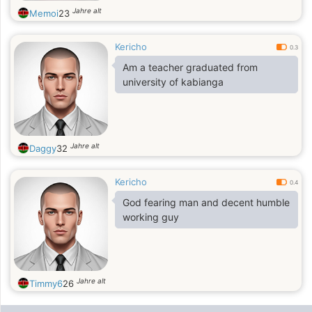
Jahre alt
Memoi
23
Kericho
0.3
Am a teacher graduated from
university of kabianga
Jahre alt
Daggy
32
Kericho
0.4
God fearing man and decent humble
working guy
Jahre alt
Timmy6
26