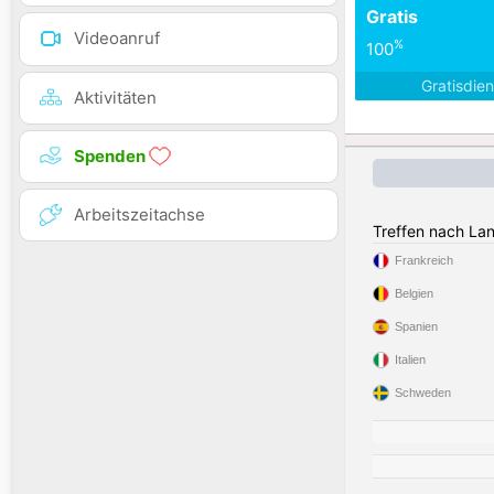
Gratis
Videoanruf
%
100
Gratisdie
Aktivitäten
Spenden
Arbeitszeitachse
Treffen nach La
Frankreich
Belgien
Spanien
Italien
Schweden