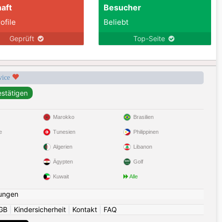
aft
Besucher
ofile
Beliebt
Geprüft
Top-Seite
rvice
Marokko
Brasilien
e
Tunesien
Philippinen
Algerien
Libanon
Ägypten
Golf
Kuwait
Alle
ungen
GB
|
Kindersicherheit
|
Kontakt
|
FAQ