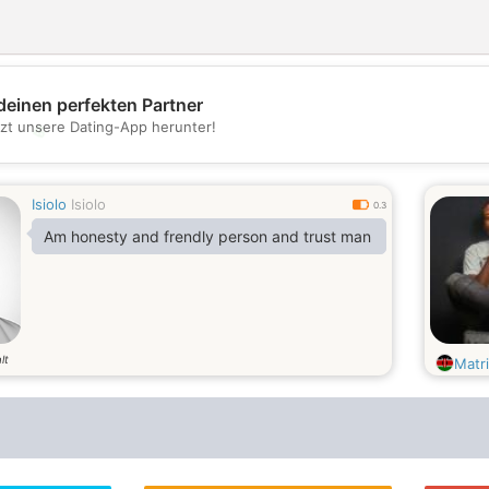
deinen perfekten Partner
tzt unsere Dating-App herunter!
💖
💕
Isiolo
Isiolo
0.3
Am honesty and frendly person and trust man
lt
Matr