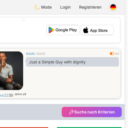
Mode
Login
Registrieren
💖
💕
Isiolo
Isiolo
0.5
Just a Simple Guy with dignity
Jahre alt
ixx22
30
Suche nach Kriterien