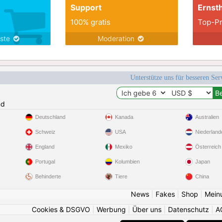
Support
Ernsth
100% gratis
Top-Pr
nste
Moderation
Unterstütze uns für besseren Se
nd
Deutschland
Kanada
Australien
Schweiz
USA
Niederland
England
Mexiko
Österreich
Portugal
Kolumbien
Japan
Behinderte
Tiere
China
News
|
Fakes
|
Shop
|
Mein
Cookies & DSGVO
|
Werbung
|
Über uns
|
Datenschutz
|
A