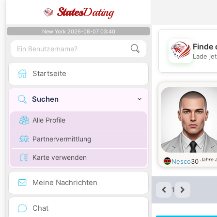
States
Dating
New York 2026-08-07 03:40
Finde 
Lade je
Startseite
Suchen
Alle Profile
Partnervermittlung
Karte verwenden
Jahre a
Nesco
30
Meine Nachrichten
1
Chat