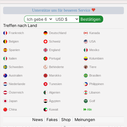
Unterstütze uns für besseren Service
Treffen nach Land
Frankreich
Deutschland
Kanada
Belgien
Schweiz
USA
Spanien
England
Mexiko
Italien
Portugal
Kolumbien
Schweden
Behinderte
Tiere
Australien
Marokko
Brasilien
Niederlande
Tunesien
Philippinen
Österreich
Algerien
Libanon
Japan
Ägypten
Golf
China
Kuwait
Alle
News
|
Fakes
|
Shop
|
Meinungen