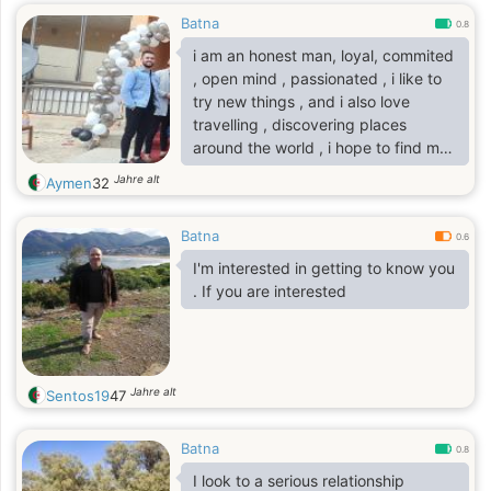
Batna
0.8
i am an honest man, loyal, commited
, open mind , passionated , i like to
try new things , and i also love
travelling , discovering places
around the world , i hope to find my
soolmate
Jahre alt
Aymen
32
Batna
0.6
I'm interested in getting to know you
. If you are interested
Jahre alt
Sentos19
47
Batna
0.8
I look to a serious relationship