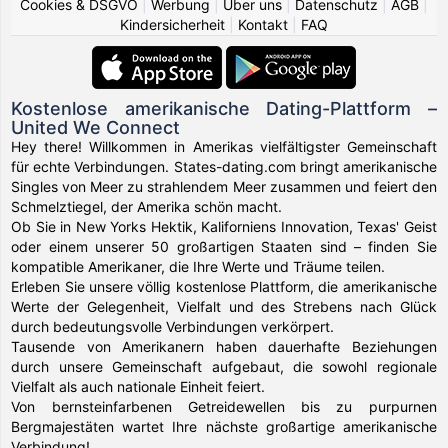
Cookies & DSGVO
|
Werbung
|
Über uns
|
Datenschutz
|
AGB
|
Kindersicherheit
|
Kontakt
|
FAQ
Kostenlose amerikanische Dating-Plattform –
United We Connect
Hey there! Willkommen in Amerikas vielfältigster Gemeinschaft
für echte Verbindungen. States-dating.com bringt amerikanische
Singles von Meer zu strahlendem Meer zusammen und feiert den
Schmelztiegel, der Amerika schön macht.
Ob Sie in New Yorks Hektik, Kaliforniens Innovation, Texas' Geist
oder einem unserer 50 großartigen Staaten sind – finden Sie
kompatible Amerikaner, die Ihre Werte und Träume teilen.
Erleben Sie unsere völlig kostenlose Plattform, die amerikanische
Werte der Gelegenheit, Vielfalt und des Strebens nach Glück
durch bedeutungsvolle Verbindungen verkörpert.
Tausende von Amerikanern haben dauerhafte Beziehungen
durch unsere Gemeinschaft aufgebaut, die sowohl regionale
Vielfalt als auch nationale Einheit feiert.
Von bernsteinfarbenen Getreidewellen bis zu purpurnen
Bergmajestäten wartet Ihre nächste großartige amerikanische
Verbindung!