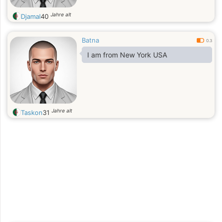
Jahre alt
Djamal
40
Batna
0.3
I am from New York USA
Jahre alt
Taskon
31