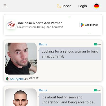
States
Dating
Toggle
Mode
Login
navigation
💖
Finde deinen perfekten Partner
💖
Lade jetzt unsere Dating-App herunter!
💕
💕
Batna
0.8
Looking for a serious woman to build
a happy family
Jahre alt
Soufyane
38
Batna
0.7
It's about feeling seen and
understood, and being able to be