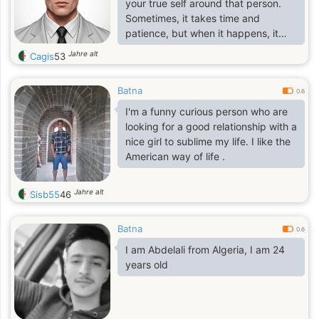
your true self around that person.
Sometimes, it takes time and
patience, but when it happens, it
feels like coming home.
Jahre alt
Cagis
53
Batna
0.6
I'm a funny curious person who are
looking for a good relationship with a
nice girl to sublime my life. I like the
American way of life .
Jahre alt
Sisb55
46
Batna
0.6
I am Abdelali from Algeria, I am 24
years old