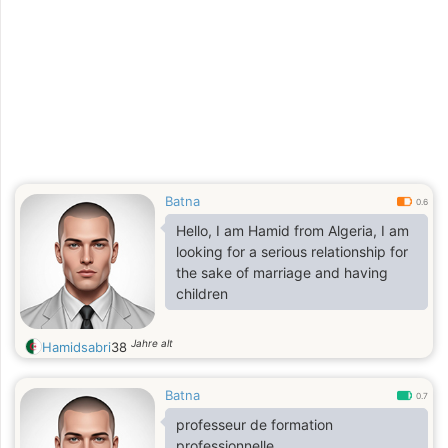
Batna
0.6
Hello, I am Hamid from Algeria, I am
looking for a serious relationship for
the sake of marriage and having
children
Jahre alt
Hamidsabri
38
Batna
0.7
professeur de formation
professionnelle.