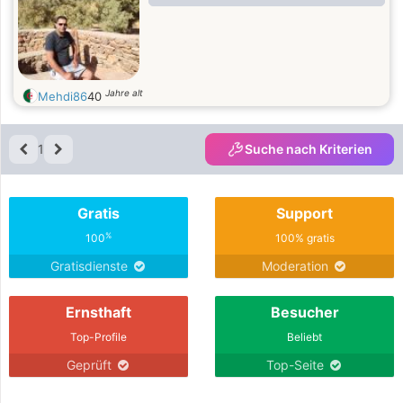
Jahre alt
Mehdi86
40
1
Suche nach Kriterien
Gratis
Support
%
100
100% gratis
Gratisdienste
Moderation
Ernsthaft
Besucher
Top-Profile
Beliebt
Geprüft
Top-Seite