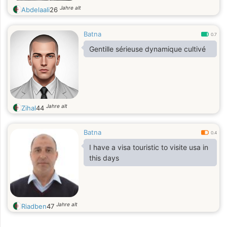
Jahre alt
Abdelaali
26
Batna
0.7
Gentille sérieuse dynamique cultivé
Jahre alt
Zihal
44
Batna
0.4
I have a visa touristic to visite usa in
this days
Jahre alt
Riadben
47