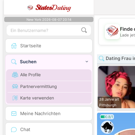
States
Dating
New York 2026-08-07 20:14
Finde 
Lade je
Startseite
Dating Frau i
Suchen
Alle Profile
Partnervermittlung
Karte verwenden
38 Jahre alt
Pittsburgh
Meine Nachrichten
0.8/1
Chat