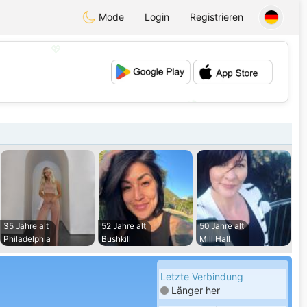
Mode
Login
Registrieren
💖
💕
35 Jahre alt
52 Jahre alt
50 Jahre alt
Philadelphia
Bushkill
Mill Hall
Letzte Verbindung
Länger her