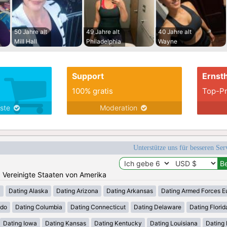
50 Jahre alt
49 Jahre alt
40 Jahre alt
Mill Hall
Philadelphia
Wayne
Support
Ernsth
100% gratis
Top-Pr
nste
Moderation
Unterstütze uns für besseren Se
n: Vereinigte Staaten von Amerika
a
Dating Alaska
Dating Arizona
Dating Arkansas
Dating Armed Forces E
ado
Dating Columbia
Dating Connecticut
Dating Delaware
Dating Florid
Dating Iowa
Dating Kansas
Dating Kentucky
Dating Louisiana
Dating