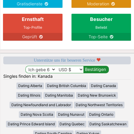
Gratisdienste
Moderation
Ernsthaft
Besucher
Top-Profile
Beliebt
Geprüft
Top-Seite
Unterstütze uns für besseren Service
Singles finden in: Kanada
Dating Alberta
Dating British Columbia
Dating Canada
Dating Illinois
Dating Manitoba
Dating New Brunswick
Dating Newfoundland and Labrador
Dating Northwest Territories
Dating Nova Scotia
Dating Nunavut
Dating Ontario
Dating Prince Edward Island
Dating Quebec
Dating Saskatchewan
Dating South Carolina
Dating Yukon