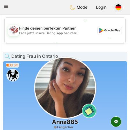
States
Dating
Toggle
Mode
Login
navigation
💖
💖
Finde deinen perfekten Partner
Lade jetzt unsere Dating-App herunter!
💕
💕
Dating Frau in Ontario
0.6/1
1
Anna885
Länger her