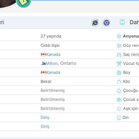
1
ri
Dah
27 yaşında
Arıyor
Ciddi ilişki
Göz ren
Kanada
Saç ren
Ontario
Milton
,
Vücut ti
Kanada
Boy
Bekar
Kilo
Belirtilmemiş
Çocuğu 
Belirtilmemiş
Çocuk sa
Belirtilmemiş
Aşk için
Giriş
Din
Giriş