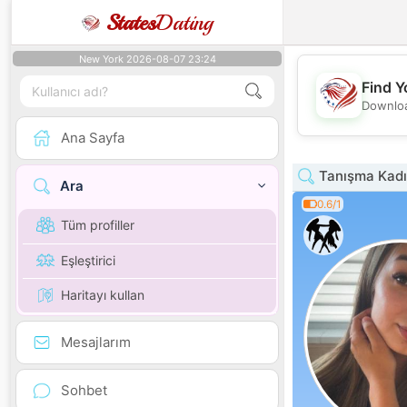
States
Dating
New York 2026-08-07 23:24
Find Y
Downloa
Ana Sayfa
Tanışma Kadın
Ara
0.6/1
Tüm profiller
Eşleştirici
Haritayı kullan
Mesajlarım
Sohbet