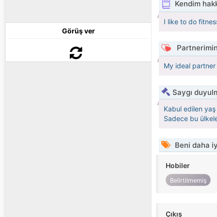
Kendim hak
I like to do fitn
Görüş ver
Partnerimin
My ideal partner 
Saygı duyulm
Kabul edilen yaş 
Sadece bu ülkele
Beni daha iy
Hobiler
Belirtilmemiş
Çıkış