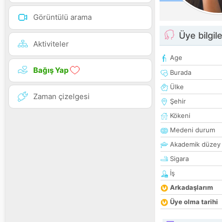
Görüntülü arama
Üye bilgile
Aktiviteler
Age
Bağış Yap
Burada
Ülke
Zaman çizelgesi
Şehir
Kökeni
Medeni durum
Akademik düzey
Sigara
İş
Arkadaşlarım
Üye olma tarihi