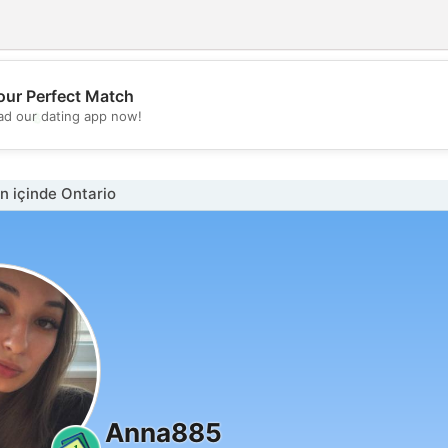
our Perfect Match
💖
d our dating app now!
💕
 içinde Ontario
Anna885