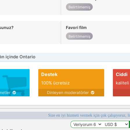
Belirtilmemiş
usunuz?
Favori film
Belirtilmemiş
n içinde Ontario
Destek
Ciddi
100% ücretsiz
kaliteli
metler
Dinleyen moderatörler
Size en iyi hizmeti vermek için çok çalışıyoruz, l