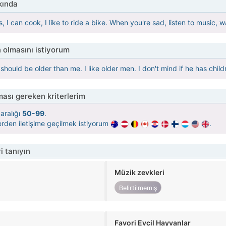
kında
ess, I can cook, I like to ride a bike. When you're sad, listen to music,
 olmasını istiyorum
should be older than me. I like older men. I don't mind if he has child
ası gereken kriterlerim
aralığı
50-99
.
rden iletişime geçilmek istiyorum
.
i tanıyın
Müzik zevkleri
Belirtilmemiş
Favori Evcil Hayvanlar