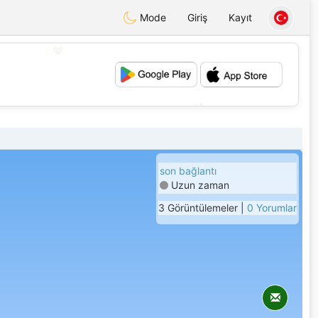
Mode
Giriş
Kayıt
💖
💕
son bağlantı
Uzun zaman
3 Görüntülemeler |
0 Yorumlar