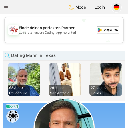
States
Dating
Toggle
Mode
Login
navigation
💖
Finde deinen perfekten Partner
💖
Lade jetzt unsere Dating-App herunter!
💕
💕
Dating Mann in Texas
62 Jahre alt
26 Jahre alt
27 Jahre alt
Pflugerville
San Antonio
Dallas
0.7/1