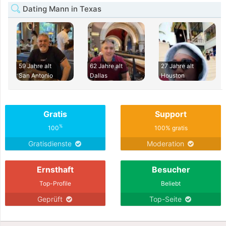
Dating Mann in Texas
59 Jahre alt
62 Jahre alt
27 Jahre alt
San Antonio
Dallas
Houston
Gratis
Support
%
100
100% gratis
Gratisdienste
Moderation
Ernsthaft
Besucher
Top-Profile
Beliebt
Geprüft
Top-Seite