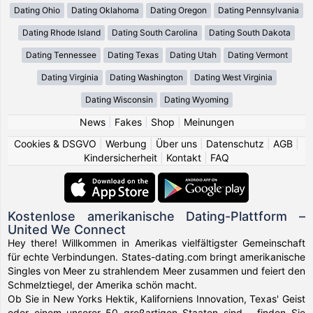
Dating Ohio
Dating Oklahoma
Dating Oregon
Dating Pennsylvania
Dating Rhode Island
Dating South Carolina
Dating South Dakota
Dating Tennessee
Dating Texas
Dating Utah
Dating Vermont
Dating Virginia
Dating Washington
Dating West Virginia
Dating Wisconsin
Dating Wyoming
News
|
Fakes
|
Shop
|
Meinungen
Cookies & DSGVO
|
Werbung
|
Über uns
|
Datenschutz
|
AGB
|
Kindersicherheit
|
Kontakt
|
FAQ
Kostenlose amerikanische Dating-Plattform –
United We Connect
Hey there! Willkommen in Amerikas vielfältigster Gemeinschaft
für echte Verbindungen. States-dating.com bringt amerikanische
Singles von Meer zu strahlendem Meer zusammen und feiert den
Schmelztiegel, der Amerika schön macht.
Ob Sie in New Yorks Hektik, Kaliforniens Innovation, Texas' Geist
oder einem unserer 50 großartigen Staaten sind – finden Sie