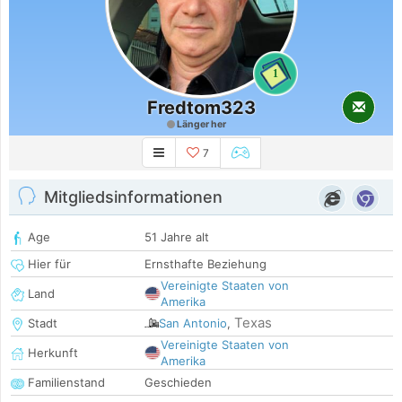
1
Fredtom323
Länger her
7
Mitgliedsinformationen
Age
51 Jahre alt
Hier für
Ernsthafte Beziehung
Vereinigte Staaten von
Land
Amerika
Texas
Stadt
San Antonio
,
Vereinigte Staaten von
Herkunft
Amerika
Familienstand
Geschieden