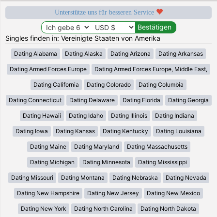
Unterstütze uns für besseren Service
Singles finden in: Vereinigte Staaten von Amerika
Dating Alabama
Dating Alaska
Dating Arizona
Dating Arkansas
Dating Armed Forces Europe
Dating Armed Forces Europe, Middle East,
Dating California
Dating Colorado
Dating Columbia
Dating Connecticut
Dating Delaware
Dating Florida
Dating Georgia
Dating Hawaii
Dating Idaho
Dating Illinois
Dating Indiana
Dating Iowa
Dating Kansas
Dating Kentucky
Dating Louisiana
Dating Maine
Dating Maryland
Dating Massachusetts
Dating Michigan
Dating Minnesota
Dating Mississippi
Dating Missouri
Dating Montana
Dating Nebraska
Dating Nevada
Dating New Hampshire
Dating New Jersey
Dating New Mexico
Dating New York
Dating North Carolina
Dating North Dakota