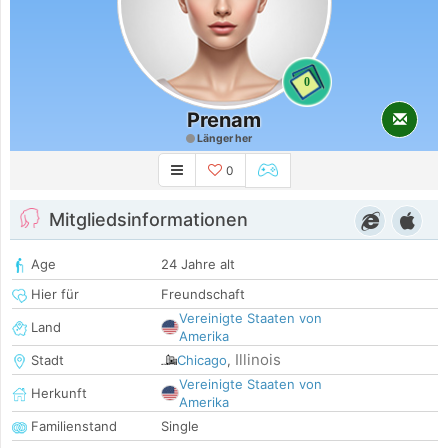
0
Prenam
Länger her
0
Mitgliedsinformationen
Age
24 Jahre alt
Hier für
Freundschaft
Vereinigte Staaten von
Land
Amerika
Illinois
Stadt
Chicago
,
Vereinigte Staaten von
Herkunft
Amerika
Familienstand
Single