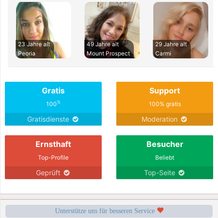
23 Jahre alt
49 Jahre alt
29 Jahre alt
Peoria
Mount Prospect
Carmi
Gratis
Support
%
100
100% gratis
Gratisdienste
Moderation
Ernsthaft
Besucher
Top-Profile
Beliebt
Geprüft
Top-Seite
Unterstütze uns für besseren Service