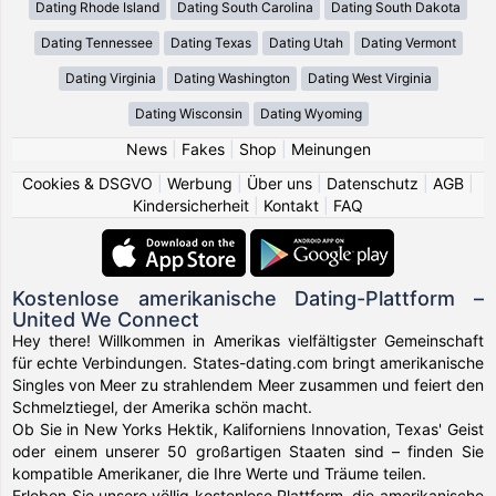
Dating Rhode Island
Dating South Carolina
Dating South Dakota
Dating Tennessee
Dating Texas
Dating Utah
Dating Vermont
Dating Virginia
Dating Washington
Dating West Virginia
Dating Wisconsin
Dating Wyoming
News
|
Fakes
|
Shop
|
Meinungen
Cookies & DSGVO
|
Werbung
|
Über uns
|
Datenschutz
|
AGB
|
Kindersicherheit
|
Kontakt
|
FAQ
Kostenlose amerikanische Dating-Plattform –
United We Connect
Hey there! Willkommen in Amerikas vielfältigster Gemeinschaft
für echte Verbindungen. States-dating.com bringt amerikanische
Singles von Meer zu strahlendem Meer zusammen und feiert den
Schmelztiegel, der Amerika schön macht.
Ob Sie in New Yorks Hektik, Kaliforniens Innovation, Texas' Geist
oder einem unserer 50 großartigen Staaten sind – finden Sie
kompatible Amerikaner, die Ihre Werte und Träume teilen.
Erleben Sie unsere völlig kostenlose Plattform, die amerikanische