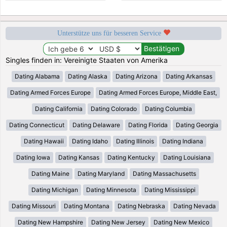
Unterstütze uns für besseren Service
Singles finden in: Vereinigte Staaten von Amerika
Dating Alabama
Dating Alaska
Dating Arizona
Dating Arkansas
Dating Armed Forces Europe
Dating Armed Forces Europe, Middle East,
Dating California
Dating Colorado
Dating Columbia
Dating Connecticut
Dating Delaware
Dating Florida
Dating Georgia
Dating Hawaii
Dating Idaho
Dating Illinois
Dating Indiana
Dating Iowa
Dating Kansas
Dating Kentucky
Dating Louisiana
Dating Maine
Dating Maryland
Dating Massachusetts
Dating Michigan
Dating Minnesota
Dating Mississippi
Dating Missouri
Dating Montana
Dating Nebraska
Dating Nevada
Dating New Hampshire
Dating New Jersey
Dating New Mexico