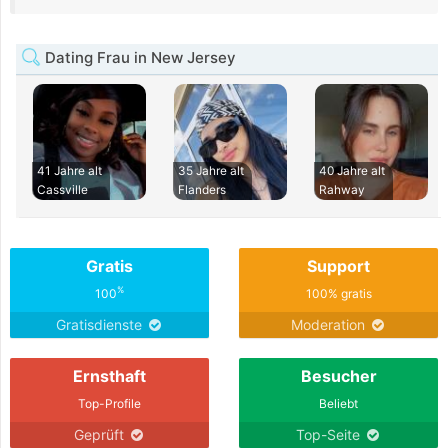
Dating Frau in New Jersey
41 Jahre alt
35 Jahre alt
40 Jahre alt
Cassville
Flanders
Rahway
Gratis
Support
%
100
100% gratis
Gratisdienste
Moderation
Ernsthaft
Besucher
Top-Profile
Beliebt
Geprüft
Top-Seite