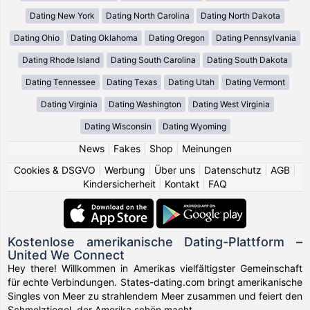
Dating New York
Dating North Carolina
Dating North Dakota
Dating Ohio
Dating Oklahoma
Dating Oregon
Dating Pennsylvania
Dating Rhode Island
Dating South Carolina
Dating South Dakota
Dating Tennessee
Dating Texas
Dating Utah
Dating Vermont
Dating Virginia
Dating Washington
Dating West Virginia
Dating Wisconsin
Dating Wyoming
News
|
Fakes
|
Shop
|
Meinungen
Cookies & DSGVO
|
Werbung
|
Über uns
|
Datenschutz
|
AGB
|
Kindersicherheit
|
Kontakt
|
FAQ
Kostenlose amerikanische Dating-Plattform –
United We Connect
Hey there! Willkommen in Amerikas vielfältigster Gemeinschaft
für echte Verbindungen. States-dating.com bringt amerikanische
Singles von Meer zu strahlendem Meer zusammen und feiert den
Schmelztiegel, der Amerika schön macht.