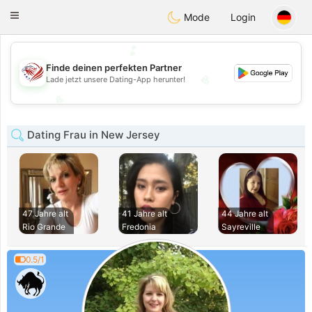
States
Dating
Toggle
Mode
Login
navigation
💕
Finde deinen perfekten Partner
💖
Lade jetzt unsere Dating-App herunter!
💖
💕
Dating Frau in New Jersey
47 Jahre alt
41 Jahre alt
44 Jahre alt
Rio Grande
Fredonia
Sayreville
0.5/1