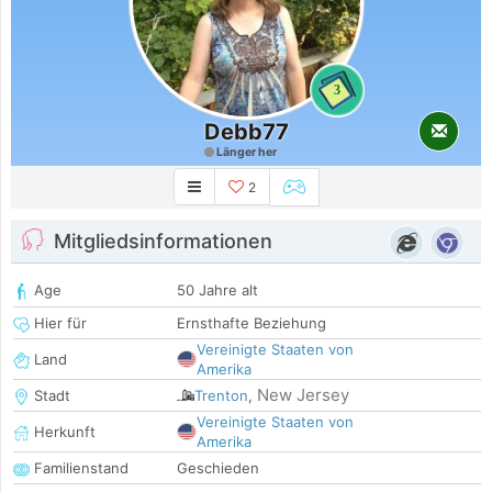
3
Debb77
Länger her
2
Mitgliedsinformationen
Age
50 Jahre alt
Hier für
Ernsthafte Beziehung
Vereinigte Staaten von
Land
Amerika
New Jersey
Stadt
Trenton
,
Vereinigte Staaten von
Herkunft
Amerika
Familienstand
Geschieden