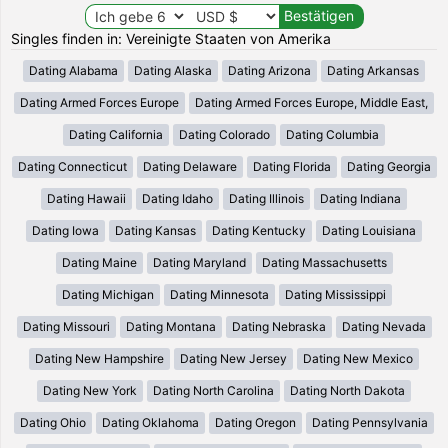
Singles finden in: Vereinigte Staaten von Amerika
Dating Alabama
Dating Alaska
Dating Arizona
Dating Arkansas
Dating Armed Forces Europe
Dating Armed Forces Europe, Middle East,
Dating California
Dating Colorado
Dating Columbia
Dating Connecticut
Dating Delaware
Dating Florida
Dating Georgia
Dating Hawaii
Dating Idaho
Dating Illinois
Dating Indiana
Dating Iowa
Dating Kansas
Dating Kentucky
Dating Louisiana
Dating Maine
Dating Maryland
Dating Massachusetts
Dating Michigan
Dating Minnesota
Dating Mississippi
Dating Missouri
Dating Montana
Dating Nebraska
Dating Nevada
Dating New Hampshire
Dating New Jersey
Dating New Mexico
Dating New York
Dating North Carolina
Dating North Dakota
Dating Ohio
Dating Oklahoma
Dating Oregon
Dating Pennsylvania