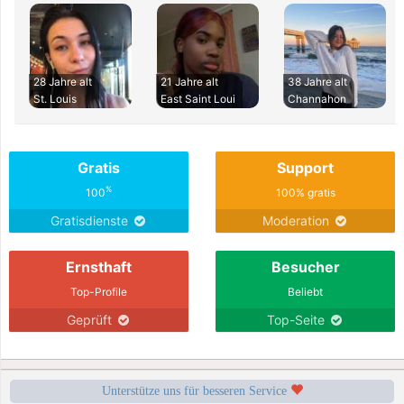
28 Jahre alt
21 Jahre alt
38 Jahre alt
St. Louis
East Saint Loui
Channahon
Gratis
Support
%
100
100% gratis
Gratisdienste
Moderation
Ernsthaft
Besucher
Top-Profile
Beliebt
Geprüft
Top-Seite
Unterstütze uns für besseren Service