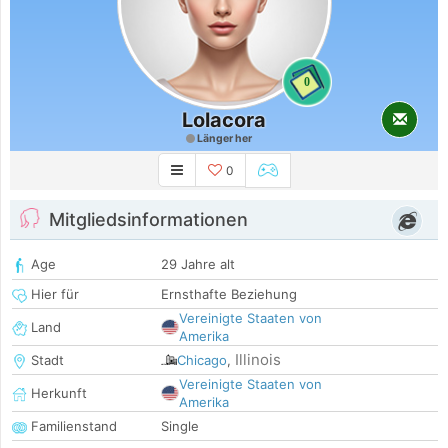
0
Lolacora
Länger her
0
Mitgliedsinformationen
Age
29 Jahre alt
Hier für
Ernsthafte Beziehung
Vereinigte Staaten von
Land
Amerika
Illinois
Stadt
Chicago
,
Vereinigte Staaten von
Herkunft
Amerika
Familienstand
Single