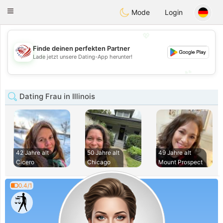
States
Dating
Toggle
Mode
Login
navigation
💖
Finde deinen perfekten Partner
💖
Lade jetzt unsere Dating-App herunter!
💕
💕
Dating Frau in Illinois
42 Jahre alt
50 Jahre alt
49 Jahre alt
Cicero
Chicago
Mount Prospect
0.4/1