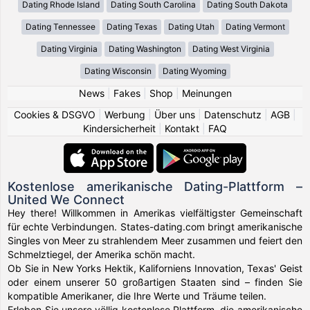
Dating Rhode Island
Dating South Carolina
Dating South Dakota
Dating Tennessee
Dating Texas
Dating Utah
Dating Vermont
Dating Virginia
Dating Washington
Dating West Virginia
Dating Wisconsin
Dating Wyoming
News
|
Fakes
|
Shop
|
Meinungen
Cookies & DSGVO
|
Werbung
|
Über uns
|
Datenschutz
|
AGB
|
Kindersicherheit
|
Kontakt
|
FAQ
Kostenlose amerikanische Dating-Plattform –
United We Connect
Hey there! Willkommen in Amerikas vielfältigster Gemeinschaft
für echte Verbindungen. States-dating.com bringt amerikanische
Singles von Meer zu strahlendem Meer zusammen und feiert den
Schmelztiegel, der Amerika schön macht.
Ob Sie in New Yorks Hektik, Kaliforniens Innovation, Texas' Geist
oder einem unserer 50 großartigen Staaten sind – finden Sie
kompatible Amerikaner, die Ihre Werte und Träume teilen.
Erleben Sie unsere völlig kostenlose Plattform, die amerikanische