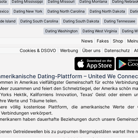
sota
Dating Mississippi
Dating Missouri
Dating Montana
Dating Nebras
exico
Dating New York
Dating North Carolina
Dating North Dakota
Dati
de Island
Dating South Carolina
Dating South Dakota
Dating Tennessee
Dating Washington
Dating West Virginia
Dating W
News
|
Fakes
|
Shop
|
Mein
Cookies & DSGVO
|
Werbung
|
Über uns
|
Datenschutz
|
A
amerikanische Dating-Plattform – United We Connec
ommen in Amerikas vielfältigster Gemeinschaft für echte Verbindun
Meer zusammen und feiert den Schmelztiegel, der Amerika schön ma
orks Hektik, Kaliforniens Innovation, Texas' Geist oder einem u
Ihre Werte und Träume teilen.
sere völlig kostenlose Plattform, die amerikanische Werte der
 Verbindungen verkörpert.
erikanern haben dauerhafte Beziehungen durch unsere Gemeinschaft 
benen Getreidewellen bis zu purpurnen Bergmajestäten wartet Ihre 