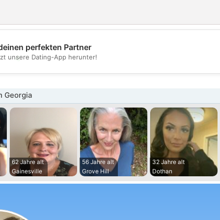
deinen perfekten Partner
💖
tzt unsere Dating-App herunter!
💕
n Georgia
62 Jahre alt
56 Jahre alt
32 Jahre alt
Gainesville
Grove Hill
Dothan