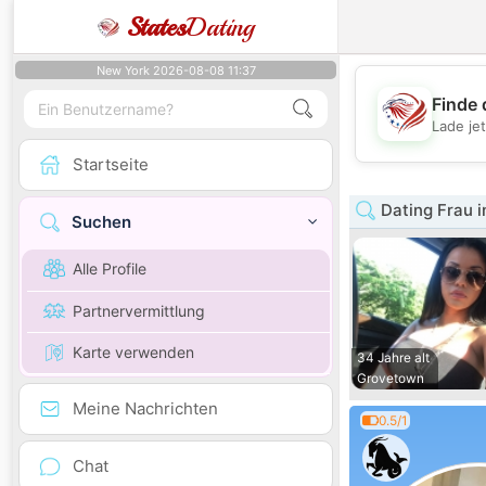
States
Dating
New York 2026-08-08 11:37
Finde 
Lade je
Startseite
Dating Frau i
Suchen
Alle Profile
Partnervermittlung
Karte verwenden
34 Jahre alt
Grovetown
Meine Nachrichten
0.5/1
Chat