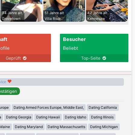
34 Jahre alt
51 Jahre alt
42 Jahre alt
Grovetown
Villa Rica
Kennesaw
aft
Besucher
ofile
Beliebt
Geprüft
Top-Seite
rvice
urope
Dating Armed Forces Europe, Middle East,
Dating California
a
Dating Georgia
Dating Hawaii
Dating Idaho
Dating Illinois
 Maine
Dating Maryland
Dating Massachusetts
Dating Michigan