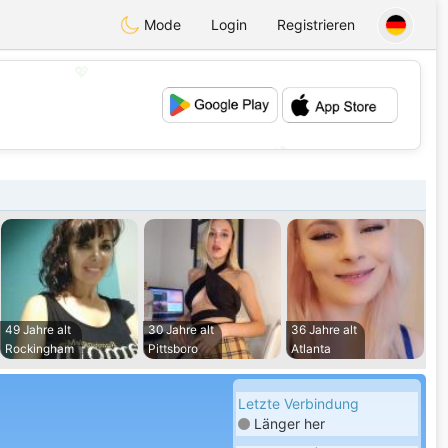
Mode
Login
Registrieren
💖
💕
49 Jahre alt
30 Jahre alt
36 Jahre alt
Rockingham
Pittsboro
Atlanta
Letzte Verbindung
Länger her