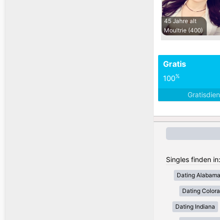
45 Jahre alt
Moultrie (400)
Gratis
%
100
Gratisdie
Singles finden i
Dating Alabam
Dating Color
Dating Indiana