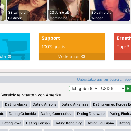
38 Jahre alt
23 Jahre alt
39 Jahre alt
Eastman
Commerce
Winder
Support
Ernsth
100% gratis
Top-Pr
nste
Moderation
Unterstütze uns für besseren Se
n: Vereinigte Staaten von Amerika
a
Dating Alaska
Dating Arizona
Dating Arkansas
Dating Armed Forces E
ado
Dating Columbia
Dating Connecticut
Dating Delaware
Dating Florid
Dating Iowa
Dating Kansas
Dating Kentucky
Dating Louisiana
Dating