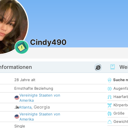
Cindy490
1
informationen
Wei
28 Jahre alt
Suche 
Ernsthafte Beziehung
Augenf
Vereinigte Staaten von
Haarfar
Amerika
Körperb
Georgia
Atlanta
,
Größe
Vereinigte Staaten von
Amerika
Gewich
Single