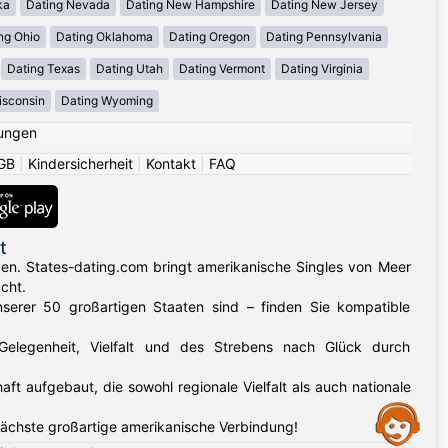
ka
Dating Nevada
Dating New Hampshire
Dating New Jersey
ng Ohio
Dating Oklahoma
Dating Oregon
Dating Pennsylvania
Dating Texas
Dating Utah
Dating Vermont
Dating Virginia
isconsin
Dating Wyoming
ungen
GB
|
Kindersicherheit
|
Kontakt
|
FAQ
t
gen. States-dating.com bringt amerikanische Singles von Meer
cht.
nserer 50 großartigen Staaten sind – finden Sie kompatible
 Gelegenheit, Vielfalt und des Strebens nach Glück durch
aufgebaut, die sowohl regionale Vielfalt als auch nationale
Assistance
nächste großartige amerikanische Verbindung!