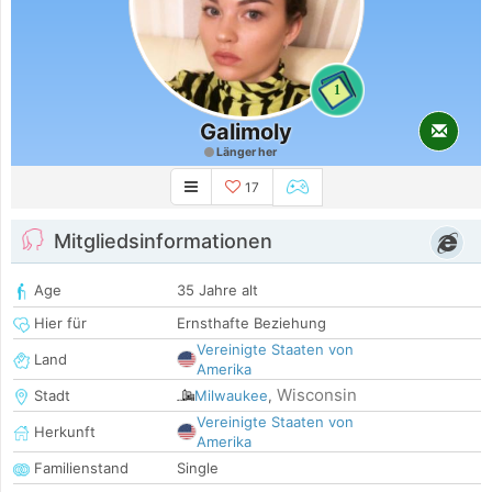
1
Galimoly
Länger her
17
Mitgliedsinformationen
Age
35 Jahre alt
Hier für
Ernsthafte Beziehung
Vereinigte Staaten von
Land
Amerika
Wisconsin
Stadt
Milwaukee
,
Vereinigte Staaten von
Herkunft
Amerika
Familienstand
Single