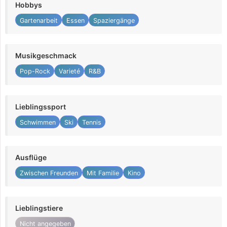
Hobbys
Gartenarbeit
Essen
Spaziergänge
Musikgeschmack
Pop-Rock
Varieté
R&B
Lieblingssport
Schwimmen
Ski
Tennis
Ausflüge
Zwischen Freunden
Mit Familie
Kino
Lieblingstiere
Nicht angegeben