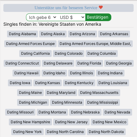
Unterstütze uns für besseren Service
Singles finden in: Vereinigte Staaten von Amerika
Dating Alabama
Dating Alaska
Dating Arizona
Dating Arkansas
Dating Armed Forces Europe
Dating Armed Forces Europe, Middle East,
Dating California
Dating Colorado
Dating Columbia
Dating Connecticut
Dating Delaware
Dating Florida
Dating Georgia
Dating Hawaii
Dating Idaho
Dating Illinois
Dating Indiana
Dating Iowa
Dating Kansas
Dating Kentucky
Dating Louisiana
Dating Maine
Dating Maryland
Dating Massachusetts
Dating Michigan
Dating Minnesota
Dating Mississippi
Dating Missouri
Dating Montana
Dating Nebraska
Dating Nevada
Dating New Hampshire
Dating New Jersey
Dating New Mexico
Dating New York
Dating North Carolina
Dating North Dakota