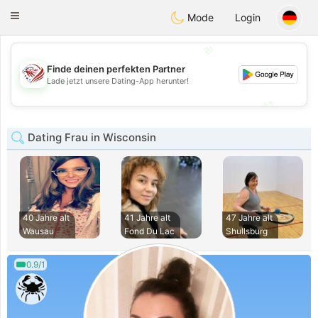
States
Dating
Toggle
Mode
Login
navigation
💖
Finde deinen perfekten Partner
💖
Lade jetzt unsere Dating-App herunter!
💕
💕
Dating Frau in Wisconsin
40 Jahre alt
41 Jahre alt
47 Jahre alt
Wausau
Fond Du Lac
Shullsburg
0.9/1