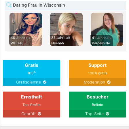
Dating Frau in Wisconsin
40 Jahre alt
35 Jahre alt
41 Jahre alt
Wausau
Neenah
Pardeeville
Gratis
Support
%
100
100% gratis
Gratisdienste
Moderation
Ernsthaft
Besucher
Top-Profile
Beliebt
Geprüft
Top-Seite