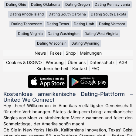
Dating Ohio
Dating Oklahoma
Dating Oregon
Dating Pennsylvania
Dating Rhode Island
Dating South Carolina
Dating South Dakota
Dating Tennessee
Dating Texas
Dating Utah
Dating Vermont
Dating Virginia
Dating Washington
Dating West Virginia
Dating Wisconsin
Dating Wyoming
News
|
Fakes
|
Shop
|
Meinungen
Cookies & DSGVO
|
Werbung
|
Über uns
|
Datenschutz
|
AGB
|
Kindersicherheit
|
Kontakt
|
FAQ
Kostenlose amerikanische Dating-Plattform –
United We Connect
Hey there! Willkommen in Amerikas vielfältigster Gemeinschaft
für echte Verbindungen. States-dating.com bringt amerikanische
Singles von Meer zu strahlendem Meer zusammen und feiert den
Schmelztiegel, der Amerika schön macht.
Ob Sie in New Yorks Hektik, Kaliforniens Innovation, Texas' Geist
oder einem unserer 50 großartigen Staaten sind – finden Sie