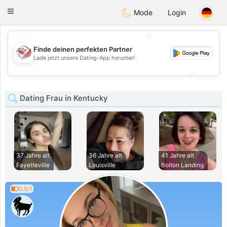
States
Dating
Toggle
Mode
Login
navigation
💖
Finde deinen perfekten Partner
💖
Lade jetzt unsere Dating-App herunter!
💕
💕
Dating Frau in Kentucky
37 Jahre alt
36 Jahre alt
41 Jahre alt
Fayetteville
Louisville
Bolton Landing
0.5/1