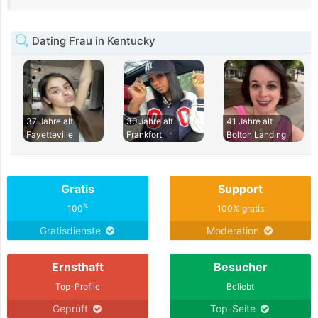
Dating Frau in Kentucky
37 Jahre alt
30 Jahre alt
41 Jahre alt
Fayetteville
Frankfort
Bolton Landing
Gratis
Support
%
100
100% gratis
Gratisdienste
Moderation
Ernsthaft
Besucher
Top-Profile
Beliebt
Geprüft
Top-Seite