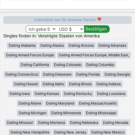
Unterstütze uns für besseren Service
Singles finden in: Vereinigte Staaten von Amerika
Dating Alabama
Dating Alaska
Dating Arizona
Dating Arkansas
Dating Armed Forces Europe
Dating Armed Forces Europe, Middle East,
Dating California
Dating Colorado
Dating Columbia
Dating Connecticut
Dating Delaware
Dating Florida
Dating Georgia
Dating Hawaii
Dating Idaho
Dating Illinois
Dating Indiana
Dating Iowa
Dating Kansas
Dating Kentucky
Dating Louisiana
Dating Maine
Dating Maryland
Dating Massachusetts
Dating Michigan
Dating Minnesota
Dating Mississippi
Dating Missouri
Dating Montana
Dating Nebraska
Dating Nevada
Dating New Hampshire
Dating New Jersey
Dating New Mexico