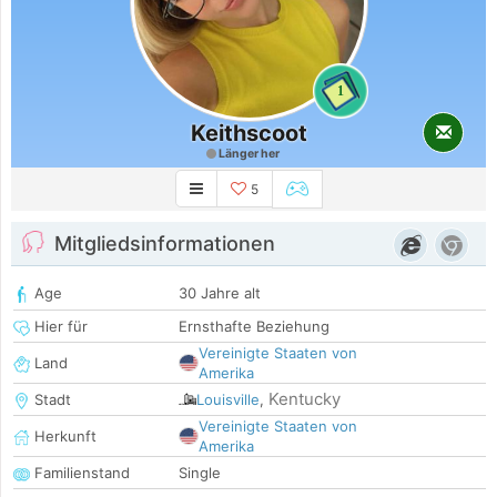
1
Keithscoot
Länger her
5
Mitgliedsinformationen
Age
30 Jahre alt
Hier für
Ernsthafte Beziehung
Vereinigte Staaten von
Land
Amerika
Kentucky
Stadt
Louisville
,
Vereinigte Staaten von
Herkunft
Amerika
Familienstand
Single