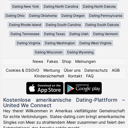
Dating New York
Dating North Carolina
Dating North Dakota
Dating Ohio
Dating Oklahoma
Dating Oregon
Dating Pennsylvania
Dating Rhode Island
Dating South Carolina
Dating South Dakota
Dating Tennessee
Dating Texas
Dating Utah
Dating Vermont
Dating Virginia
Dating Washington
Dating West Virginia
Dating Wisconsin
Dating Wyoming
News
|
Fakes
|
Shop
|
Meinungen
Cookies & DSGVO
|
Werbung
|
Über uns
|
Datenschutz
|
AGB
|
Kindersicherheit
|
Kontakt
|
FAQ
Kostenlose amerikanische Dating-Plattform –
United We Connect
Hey there! Willkommen in Amerikas vielfältigster Gemeinschaft
für echte Verbindungen. States-dating.com bringt amerikanische
Singles von Meer zu strahlendem Meer zusammen und feiert den
Schmelztiegel, der Amerika schön macht.