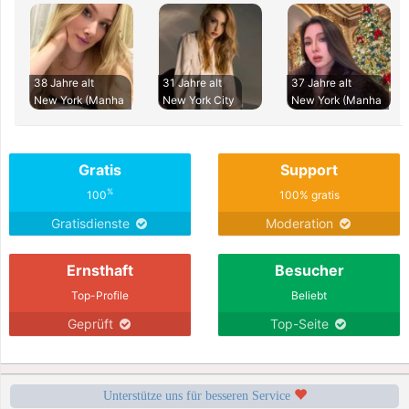
38 Jahre alt
31 Jahre alt
37 Jahre alt
New York (Manha
New York City
New York (Manha
Gratis
Support
%
100
100% gratis
Gratisdienste
Moderation
Ernsthaft
Besucher
Top-Profile
Beliebt
Geprüft
Top-Seite
Unterstütze uns für besseren Service