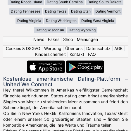
Dating Rhode Island
Dating South Carolina
Dating South Dakota
Dating Tennessee
Dating Texas
Dating Utah
Dating Vermont
Dating Virginia
Dating Washington
Dating West Virginia
Dating Wisconsin
Dating Wyoming
News
|
Fakes
|
Shop
|
Meinungen
Cookies & DSGVO
|
Werbung
|
Über uns
|
Datenschutz
|
AGB
|
Kindersicherheit
|
Kontakt
|
FAQ
Kostenlose amerikanische Dating-Plattform –
United We Connect
Hey there! Willkommen in Amerikas vielfältigster Gemeinschaft
für echte Verbindungen. States-dating.com bringt amerikanische
Singles von Meer zu strahlendem Meer zusammen und feiert den
Schmelztiegel, der Amerika schön macht.
Ob Sie in New Yorks Hektik, Kaliforniens Innovation, Texas' Geist
oder einem unserer 50 großartigen Staaten sind – finden Sie
kompatible Amerikaner, die Ihre Werte und Träume teilen.
Erleben Sie unsere völlig kostenlose Plattform, die amerikanische