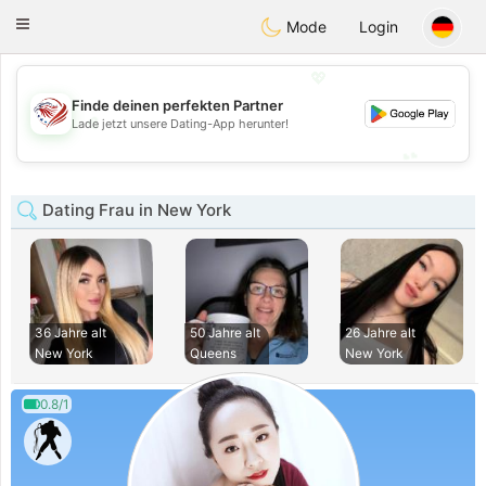
States
Dating
Toggle
Mode
Login
navigation
💖
Finde deinen perfekten Partner
💖
Lade jetzt unsere Dating-App herunter!
💕
💕
Dating Frau in New York
36 Jahre alt
50 Jahre alt
26 Jahre alt
New York
Queens
New York
0.8/1