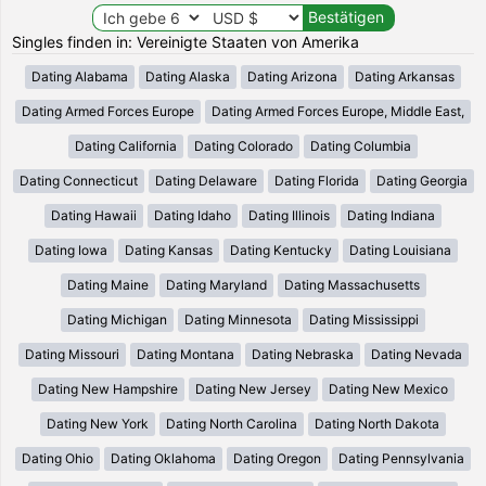
Singles finden in: Vereinigte Staaten von Amerika
Dating Alabama
Dating Alaska
Dating Arizona
Dating Arkansas
Dating Armed Forces Europe
Dating Armed Forces Europe, Middle East,
Dating California
Dating Colorado
Dating Columbia
Dating Connecticut
Dating Delaware
Dating Florida
Dating Georgia
Dating Hawaii
Dating Idaho
Dating Illinois
Dating Indiana
Dating Iowa
Dating Kansas
Dating Kentucky
Dating Louisiana
Dating Maine
Dating Maryland
Dating Massachusetts
Dating Michigan
Dating Minnesota
Dating Mississippi
Dating Missouri
Dating Montana
Dating Nebraska
Dating Nevada
Dating New Hampshire
Dating New Jersey
Dating New Mexico
Dating New York
Dating North Carolina
Dating North Dakota
Dating Ohio
Dating Oklahoma
Dating Oregon
Dating Pennsylvania