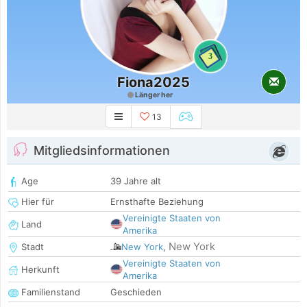
3
Fiona2025
Länger her
13
Mitgliedsinformationen
Age
39 Jahre alt
Hier für
Ernsthafte Beziehung
Vereinigte Staaten von
Land
Amerika
New York
Stadt
New York
,
Vereinigte Staaten von
Herkunft
Amerika
Familienstand
Geschieden