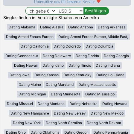
Unterstütze uns für besseren Service
Singles finden in: Vereinigte Staaten von Amerika
Dating Alabama
Dating Alaska
Dating Arizona
Dating Arkansas
Dating Armed Forces Europe
Dating Armed Forces Europe, Middle East,
Dating California
Dating Colorado
Dating Columbia
Dating Connecticut
Dating Delaware
Dating Florida
Dating Georgia
Dating Hawaii
Dating Idaho
Dating Illinois
Dating Indiana
Dating Iowa
Dating Kansas
Dating Kentucky
Dating Louisiana
Dating Maine
Dating Maryland
Dating Massachusetts
Dating Michigan
Dating Minnesota
Dating Mississippi
Dating Missouri
Dating Montana
Dating Nebraska
Dating Nevada
Dating New Hampshire
Dating New Jersey
Dating New Mexico
Dating New York
Dating North Carolina
Dating North Dakota
Dating Ohio
Dating Oklahoma
Dating Oregon
Dating Pennsylvania