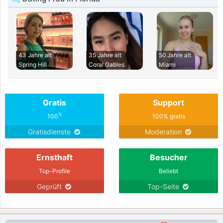
43 Jahre alt
35 Jahre alt
50 Jahre alt
Spring Hill
Coral Gables
Miami
Gratis
Support
%
100
100% gratis
Gratisdienste
Moderation
Ernsthaft
Besucher
Top-Profile
Beliebt
Geprüft
Top-Seite