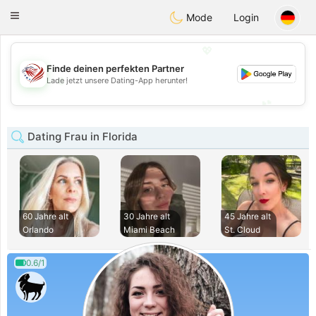
States
Dating
Toggle
Mode
Login
navigation
💖
Finde deinen perfekten Partner
💖
Lade jetzt unsere Dating-App herunter!
💕
💕
Dating Frau in Florida
60 Jahre alt
30 Jahre alt
45 Jahre alt
Orlando
Miami Beach
St. Cloud
0.6/1