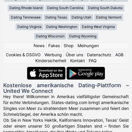
Dating Rhode Island
Dating South Carolina
Dating South Dakota
Dating Tennessee
Dating Texas
Dating Utah
Dating Vermont
Dating Virginia
Dating Washington
Dating West Virginia
Dating Wisconsin
Dating Wyoming
News
|
Fakes
|
Shop
|
Meinungen
Cookies & DSGVO
|
Werbung
|
Über uns
|
Datenschutz
|
AGB
|
Kindersicherheit
|
Kontakt
|
FAQ
Kostenlose amerikanische Dating-Plattform –
United We Connect
Hey there! Willkommen in Amerikas vielfältigster Gemeinschaft
für echte Verbindungen. States-dating.com bringt amerikanische
Singles von Meer zu strahlendem Meer zusammen und feiert den
Schmelztiegel, der Amerika schön macht.
Ob Sie in New Yorks Hektik, Kaliforniens Innovation, Texas' Geist
oder einem unserer 50 großartigen Staaten sind – finden Sie
kompatible Amerikaner, die Ihre Werte und Träume teilen.