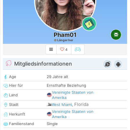
1
Pham01
Länger her
4
Mitgliedsinformationen
Age
29 Jahre alt
Hier für
Ernsthafte Beziehung
Vereinigte Staaten von
Land
Amerika
Florida
Stadt
West Miami
,
Vereinigte Staaten von
Herkunft
Amerika
Familienstand
Single