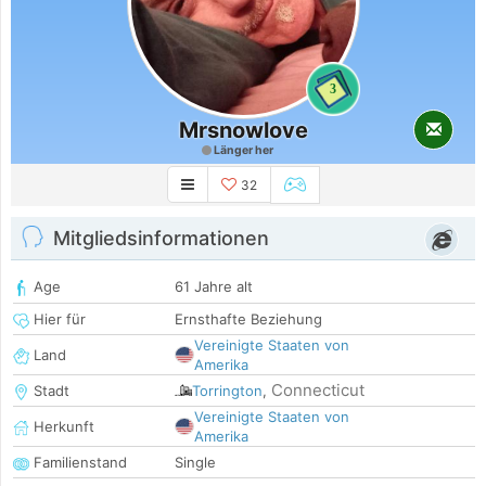
3
Mrsnowlove
Länger her
32
Mitgliedsinformationen
Age
61 Jahre alt
Hier für
Ernsthafte Beziehung
Vereinigte Staaten von
Land
Amerika
Connecticut
Stadt
Torrington
,
Vereinigte Staaten von
Herkunft
Amerika
Familienstand
Single