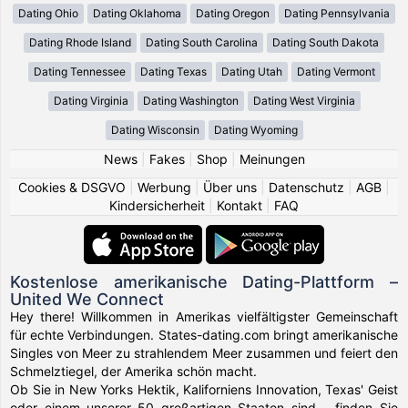
Dating Ohio
Dating Oklahoma
Dating Oregon
Dating Pennsylvania
Dating Rhode Island
Dating South Carolina
Dating South Dakota
Dating Tennessee
Dating Texas
Dating Utah
Dating Vermont
Dating Virginia
Dating Washington
Dating West Virginia
Dating Wisconsin
Dating Wyoming
News
|
Fakes
|
Shop
|
Meinungen
Cookies & DSGVO
|
Werbung
|
Über uns
|
Datenschutz
|
AGB
|
Kindersicherheit
|
Kontakt
|
FAQ
Kostenlose amerikanische Dating-Plattform –
United We Connect
Hey there! Willkommen in Amerikas vielfältigster Gemeinschaft
für echte Verbindungen. States-dating.com bringt amerikanische
Singles von Meer zu strahlendem Meer zusammen und feiert den
Schmelztiegel, der Amerika schön macht.
Ob Sie in New Yorks Hektik, Kaliforniens Innovation, Texas' Geist
oder einem unserer 50 großartigen Staaten sind – finden Sie