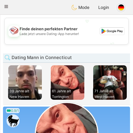
States
Dating
Toggle
Mode
Login
navigation
💖
Finde deinen perfekten Partner
💖
Lade jetzt unsere Dating-App herunter!
💕
💕
Dating Mann in Connecticut
39 Jahre alt
61 Jahre alt
71 Jahre alt
New Haven
Torrington
West Haven
0.9/1