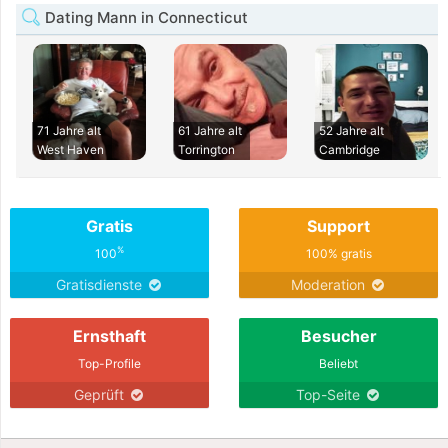
Dating Mann in Connecticut
71 Jahre alt
61 Jahre alt
52 Jahre alt
West Haven
Torrington
Cambridge
Gratis
Support
%
100
100% gratis
Gratisdienste
Moderation
Ernsthaft
Besucher
Top-Profile
Beliebt
Geprüft
Top-Seite