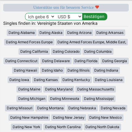
Unterstütze uns für besseren Service
Singles finden in: Vereinigte Staaten von Amerika
Dating Alabama
Dating Alaska
Dating Arizona
Dating Arkansas
Dating Armed Forces Europe
Dating Armed Forces Europe, Middle East,
Dating California
Dating Colorado
Dating Columbia
Dating Connecticut
Dating Delaware
Dating Florida
Dating Georgia
Dating Hawaii
Dating Idaho
Dating Illinois
Dating Indiana
Dating Iowa
Dating Kansas
Dating Kentucky
Dating Louisiana
Dating Maine
Dating Maryland
Dating Massachusetts
Dating Michigan
Dating Minnesota
Dating Mississippi
Dating Missouri
Dating Montana
Dating Nebraska
Dating Nevada
Dating New Hampshire
Dating New Jersey
Dating New Mexico
Dating New York
Dating North Carolina
Dating North Dakota