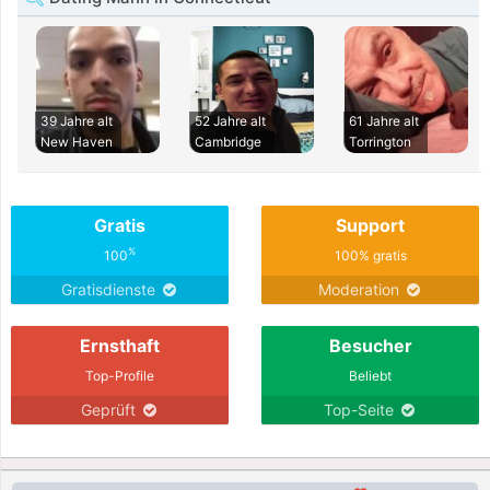
39 Jahre alt
52 Jahre alt
61 Jahre alt
New Haven
Cambridge
Torrington
Gratis
Support
%
100
100% gratis
Gratisdienste
Moderation
Ernsthaft
Besucher
Top-Profile
Beliebt
Geprüft
Top-Seite