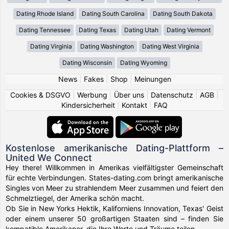
Dating Rhode Island
Dating South Carolina
Dating South Dakota
Dating Tennessee
Dating Texas
Dating Utah
Dating Vermont
Dating Virginia
Dating Washington
Dating West Virginia
Dating Wisconsin
Dating Wyoming
News
|
Fakes
|
Shop
|
Meinungen
Cookies & DSGVO
|
Werbung
|
Über uns
|
Datenschutz
|
AGB
|
Kindersicherheit
|
Kontakt
|
FAQ
Kostenlose amerikanische Dating-Plattform –
United We Connect
Hey there! Willkommen in Amerikas vielfältigster Gemeinschaft
für echte Verbindungen. States-dating.com bringt amerikanische
Singles von Meer zu strahlendem Meer zusammen und feiert den
Schmelztiegel, der Amerika schön macht.
Ob Sie in New Yorks Hektik, Kaliforniens Innovation, Texas' Geist
oder einem unserer 50 großartigen Staaten sind – finden Sie
kompatible Amerikaner, die Ihre Werte und Träume teilen.