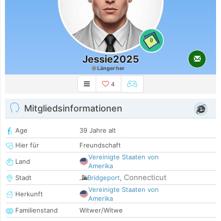
0
Jessie2025
Länger her
4
Mitgliedsinformationen
Age
39 Jahre alt
Hier für
Freundschaft
Vereinigte Staaten von
Land
Amerika
Connecticut
Stadt
Bridgeport
,
Vereinigte Staaten von
Herkunft
Amerika
Familienstand
Witwer/Witwe