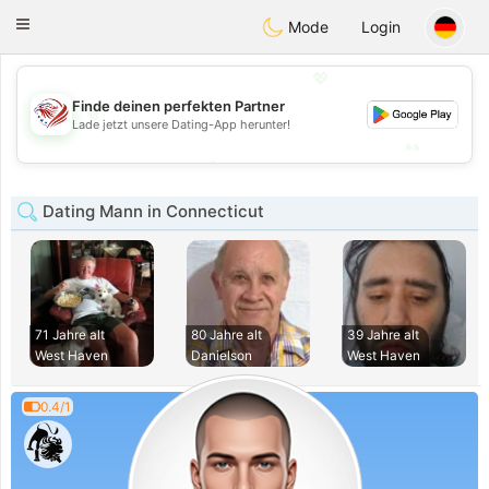
States
Dating
Toggle
Mode
Login
navigation
💖
Finde deinen perfekten Partner
💖
Lade jetzt unsere Dating-App herunter!
💕
💕
Dating Mann in Connecticut
71 Jahre alt
80 Jahre alt
39 Jahre alt
West Haven
Danielson
West Haven
0.4/1