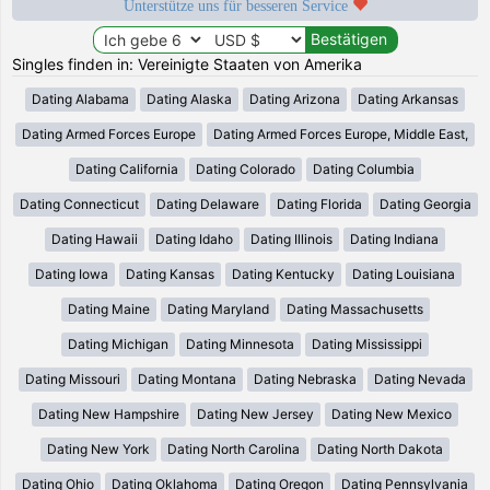
Unterstütze uns für besseren Service
Singles finden in: Vereinigte Staaten von Amerika
Dating Alabama
Dating Alaska
Dating Arizona
Dating Arkansas
Dating Armed Forces Europe
Dating Armed Forces Europe, Middle East,
Dating California
Dating Colorado
Dating Columbia
Dating Connecticut
Dating Delaware
Dating Florida
Dating Georgia
Dating Hawaii
Dating Idaho
Dating Illinois
Dating Indiana
Dating Iowa
Dating Kansas
Dating Kentucky
Dating Louisiana
Dating Maine
Dating Maryland
Dating Massachusetts
Dating Michigan
Dating Minnesota
Dating Mississippi
Dating Missouri
Dating Montana
Dating Nebraska
Dating Nevada
Dating New Hampshire
Dating New Jersey
Dating New Mexico
Dating New York
Dating North Carolina
Dating North Dakota
Dating Ohio
Dating Oklahoma
Dating Oregon
Dating Pennsylvania