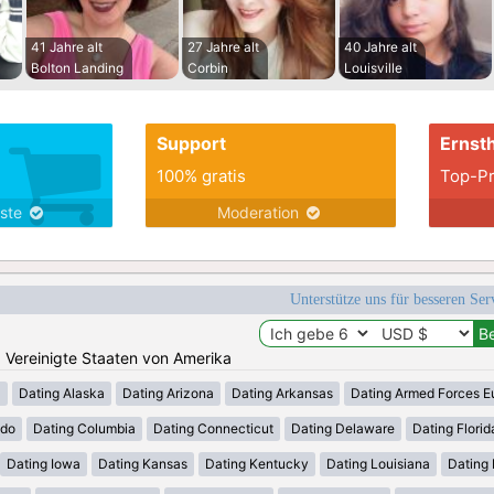
41 Jahre alt
27 Jahre alt
40 Jahre alt
Bolton Landing
Corbin
Louisville
Support
Ernsth
100% gratis
Top-Pr
nste
Moderation
Unterstütze uns für besseren Se
n: Vereinigte Staaten von Amerika
a
Dating Alaska
Dating Arizona
Dating Arkansas
Dating Armed Forces E
ado
Dating Columbia
Dating Connecticut
Dating Delaware
Dating Florid
Dating Iowa
Dating Kansas
Dating Kentucky
Dating Louisiana
Dating