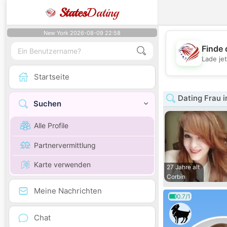
States
Dating
New York 2026-08-09 22:58
Finde 
Lade je
Startseite
Dating Frau i
Suchen
Alle Profile
Partnervermittlung
Karte verwenden
27 Jahre alt
Corbin
Meine Nachrichten
0.7/1
Chat