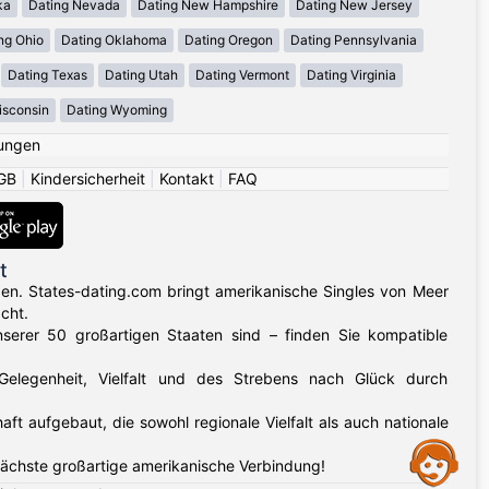
ka
Dating Nevada
Dating New Hampshire
Dating New Jersey
ng Ohio
Dating Oklahoma
Dating Oregon
Dating Pennsylvania
Dating Texas
Dating Utah
Dating Vermont
Dating Virginia
isconsin
Dating Wyoming
ungen
GB
|
Kindersicherheit
|
Kontakt
|
FAQ
t
gen. States-dating.com bringt amerikanische Singles von Meer
cht.
nserer 50 großartigen Staaten sind – finden Sie kompatible
 Gelegenheit, Vielfalt und des Strebens nach Glück durch
aufgebaut, die sowohl regionale Vielfalt als auch nationale
Assistance
nächste großartige amerikanische Verbindung!