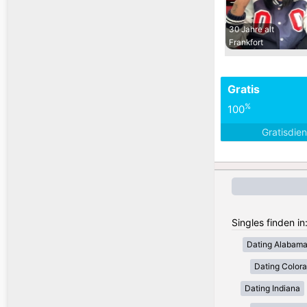
30 Jahre alt
Frankfort
Gratis
%
100
Gratisdie
Singles finden i
Dating Alabam
Dating Color
Dating Indiana