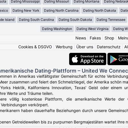
sota
Dating Mississippi
Dating Missouri
Dating Montana
Dating Nebras
exico
Dating New York
Dating North Carolina
Dating North Dakota
Dati
de Island
Dating South Carolina
Dating South Dakota
Dating Tennessee
Dating Washington
Dating West Virginia
Dating W
News
|
Fakes
|
Shop
|
Mein
Cookies & DSGVO
|
Werbung
|
Über uns
|
Datenschutz
|
A
amerikanische Dating-Plattform – United We Connec
ommen in Amerikas vielfältigster Gemeinschaft für echte Verbindun
Meer zusammen und feiert den Schmelztiegel, der Amerika schön ma
orks Hektik, Kaliforniens Innovation, Texas' Geist oder einem u
Ihre Werte und Träume teilen.
sere völlig kostenlose Plattform, die amerikanische Werte der
 Verbindungen verkörpert.
erikanern haben dauerhafte Beziehungen durch unsere Gemeinschaft 
benen Getreidewellen bis zu purpurnen Bergmajestäten wartet Ihre 