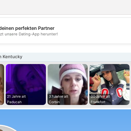
deinen perfekten Partner
💖
tzt unsere Dating-App herunter!
💕
n Kentucky
21 Jahre alt
37 Jahre alt
30 Jahre alt
Paducah
Corbin
Frankfort