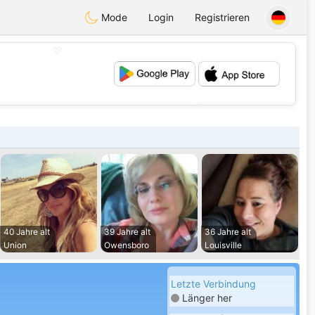
Mode
Login
Registrieren
💖
💕
40 Jahre alt
39 Jahre alt
36 Jahre alt
Union
Owensboro
Louisville
Letzte Verbindung
Länger her