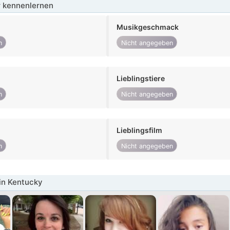
 kennenlernen
Musikgeschmack
n
Nicht angegeben
Lieblingstiere
n
Nicht angegeben
Lieblingsfilm
n
Nicht angegeben
in Kentucky