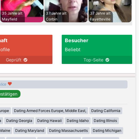
35 Jahre alt
37 Jahre alt
37 Jahre alt
Mayfield
Corbin
Fayetteville
aft
Besucher
ofile
Beliebt
Geprüft
Top-Seite
rvice
urope
Dating Armed Forces Europe, Middle East,
Dating California
a
Dating Georgia
Dating Hawaii
Dating Idaho
Dating Illinois
 Maine
Dating Maryland
Dating Massachusetts
Dating Michigan