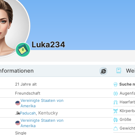
Luka234
0
informationen
Wei
21 Jahre alt
Suche 
Freundschaft
Augenf
Vereinigte Staaten von
Haarfar
Amerika
Körperb
Kentucky
Paducah
,
Größe
Vereinigte Staaten von
Amerika
Gewich
Single