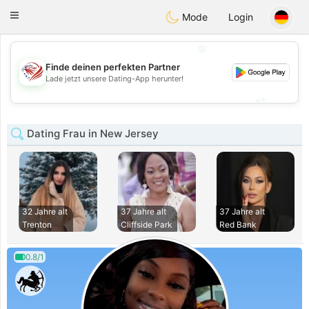
States
Dating
Toggle
Mode
Login
navigation
💖
Finde deinen perfekten Partner
💖
Lade jetzt unsere Dating-App herunter!
💕
💕
Dating Frau in New Jersey
32 Jahre alt
37 Jahre alt
37 Jahre alt
Trenton
Cliffside Park
Red Bank
0.8/1