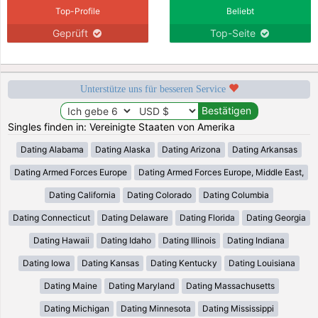
Top-Profile
Beliebt
Geprüft
Top-Seite
Unterstütze uns für besseren Service
Singles finden in: Vereinigte Staaten von Amerika
Dating Alabama
Dating Alaska
Dating Arizona
Dating Arkansas
Dating Armed Forces Europe
Dating Armed Forces Europe, Middle East,
Dating California
Dating Colorado
Dating Columbia
Dating Connecticut
Dating Delaware
Dating Florida
Dating Georgia
Dating Hawaii
Dating Idaho
Dating Illinois
Dating Indiana
Dating Iowa
Dating Kansas
Dating Kentucky
Dating Louisiana
Dating Maine
Dating Maryland
Dating Massachusetts
Dating Michigan
Dating Minnesota
Dating Mississippi