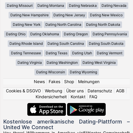
Dating Missouri
Dating Montana
Dating Nebraska
Dating Nevada
Dating New Hampshire
Dating New Jersey
Dating New Mexico
Dating New York
Dating North Carolina
Dating North Dakota
Dating Ohio
Dating Oklahoma
Dating Oregon
Dating Pennsylvania
Dating Rhode Island
Dating South Carolina
Dating South Dakota
Dating Tennessee
Dating Texas
Dating Utah
Dating Vermont
Dating Virginia
Dating Washington
Dating West Virginia
Dating Wisconsin
Dating Wyoming
News
|
Fakes
|
Shop
|
Meinungen
Cookies & DSGVO
|
Werbung
|
Über uns
|
Datenschutz
|
AGB
|
Kindersicherheit
|
Kontakt
|
FAQ
Kostenlose amerikanische Dating-Plattform –
United We Connect
Hey there! Willkommen in Amerikas vielfältigster Gemeinschaft