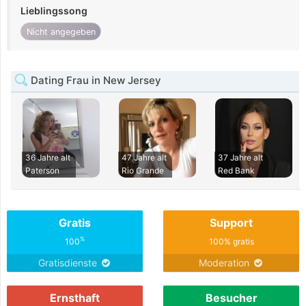
Lieblingssong
Nicht angegeben
Dating Frau in New Jersey
36 Jahre alt
47 Jahre alt
37 Jahre alt
Paterson
Rio Grande
Red Bank
Gratis
Support
%
100
100% gratis
Gratisdienste
Moderation
Ernsthaft
Besucher