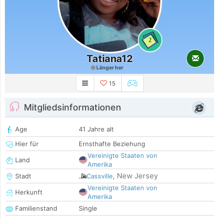
2
Tatiana12
Länger her
15
Mitgliedsinformationen
Age
41 Jahre alt
Hier für
Ernsthafte Beziehung
Vereinigte Staaten von
Land
Amerika
New Jersey
Stadt
Cassville
,
Vereinigte Staaten von
Herkunft
Amerika
Familienstand
Single