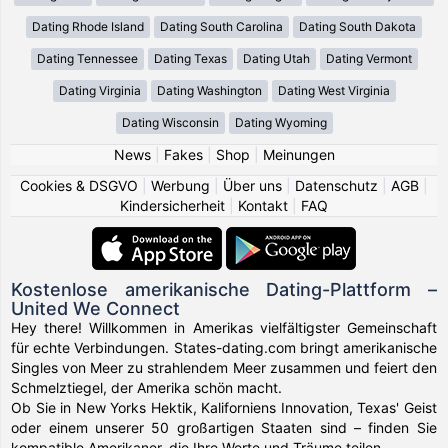
Dating Rhode Island
Dating South Carolina
Dating South Dakota
Dating Tennessee
Dating Texas
Dating Utah
Dating Vermont
Dating Virginia
Dating Washington
Dating West Virginia
Dating Wisconsin
Dating Wyoming
News
|
Fakes
|
Shop
|
Meinungen
Cookies & DSGVO
|
Werbung
|
Über uns
|
Datenschutz
|
AGB
|
Kindersicherheit
|
Kontakt
|
FAQ
Kostenlose amerikanische Dating-Plattform –
United We Connect
Hey there! Willkommen in Amerikas vielfältigster Gemeinschaft
für echte Verbindungen. States-dating.com bringt amerikanische
Singles von Meer zu strahlendem Meer zusammen und feiert den
Schmelztiegel, der Amerika schön macht.
Ob Sie in New Yorks Hektik, Kaliforniens Innovation, Texas' Geist
oder einem unserer 50 großartigen Staaten sind – finden Sie
kompatible Amerikaner, die Ihre Werte und Träume teilen.