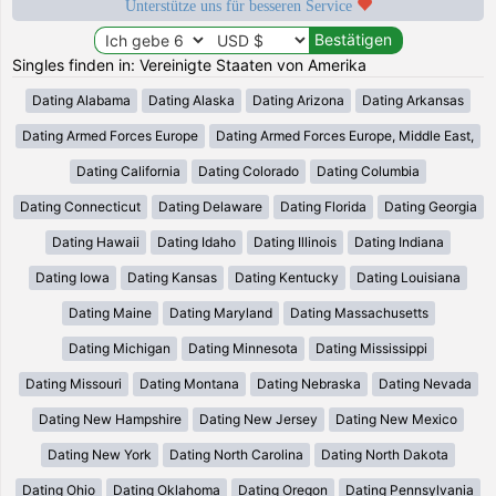
Unterstütze uns für besseren Service
Singles finden in: Vereinigte Staaten von Amerika
Dating Alabama
Dating Alaska
Dating Arizona
Dating Arkansas
Dating Armed Forces Europe
Dating Armed Forces Europe, Middle East,
Dating California
Dating Colorado
Dating Columbia
Dating Connecticut
Dating Delaware
Dating Florida
Dating Georgia
Dating Hawaii
Dating Idaho
Dating Illinois
Dating Indiana
Dating Iowa
Dating Kansas
Dating Kentucky
Dating Louisiana
Dating Maine
Dating Maryland
Dating Massachusetts
Dating Michigan
Dating Minnesota
Dating Mississippi
Dating Missouri
Dating Montana
Dating Nebraska
Dating Nevada
Dating New Hampshire
Dating New Jersey
Dating New Mexico
Dating New York
Dating North Carolina
Dating North Dakota
Dating Ohio
Dating Oklahoma
Dating Oregon
Dating Pennsylvania