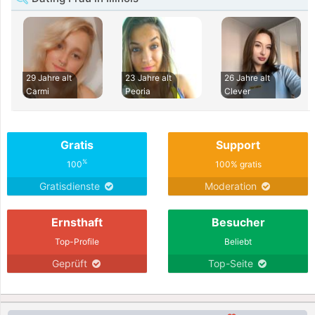
29 Jahre alt
23 Jahre alt
26 Jahre alt
Carmi
Peoria
Clever
Gratis
Support
%
100
100% gratis
Gratisdienste
Moderation
Ernsthaft
Besucher
Top-Profile
Beliebt
Geprüft
Top-Seite