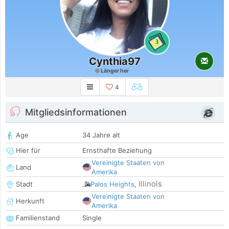
3
Cynthia97
Länger her
4
Mitgliedsinformationen
Age
34 Jahre alt
Hier für
Ernsthafte Beziehung
Vereinigte Staaten von
Land
Amerika
Illinois
Stadt
Palos Heights
,
Vereinigte Staaten von
Herkunft
Amerika
Familienstand
Single