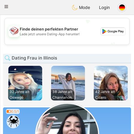
States
Dating
Toggle
Mode
Login
navigation
💖
Finde deinen perfekten Partner
💖
Lade jetzt unsere Dating-App herunter!
💕
💕
Dating Frau in Illinois
32 Jahre alt
38 Jahre alt
42 Jahre alt
Oswego
Channahon
Cicero
0.5/1