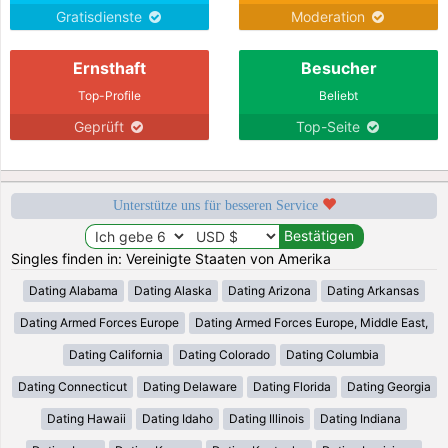
Gratisdienste
Moderation
Ernsthaft
Besucher
Top-Profile
Beliebt
Geprüft
Top-Seite
Unterstütze uns für besseren Service
Singles finden in: Vereinigte Staaten von Amerika
Dating Alabama
Dating Alaska
Dating Arizona
Dating Arkansas
Dating Armed Forces Europe
Dating Armed Forces Europe, Middle East,
Dating California
Dating Colorado
Dating Columbia
Dating Connecticut
Dating Delaware
Dating Florida
Dating Georgia
Dating Hawaii
Dating Idaho
Dating Illinois
Dating Indiana