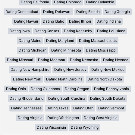
Dating California
Dating Colorado
Dating Columbia
Dating Connecticut
Dating Delaware
Dating Florida
Dating Georgia
Dating Hawaii
Dating Idaho
Dating Illinois
Dating Indiana
Dating Iowa
Dating Kansas
Dating Kentucky
Dating Louisiana
Dating Maine
Dating Maryland
Dating Massachusetts
Dating Michigan
Dating Minnesota
Dating Mississippi
Dating Missouri
Dating Montana
Dating Nebraska
Dating Nevada
Dating New Hampshire
Dating New Jersey
Dating New Mexico
Dating New York
Dating North Carolina
Dating North Dakota
Dating Ohio
Dating Oklahoma
Dating Oregon
Dating Pennsylvania
Dating Rhode Island
Dating South Carolina
Dating South Dakota
Dating Tennessee
Dating Texas
Dating Utah
Dating Vermont
Dating Virginia
Dating Washington
Dating West Virginia
Dating Wisconsin
Dating Wyoming