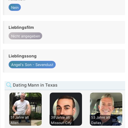
Nein
Lieblingsfilm
Nicht angegeben
Lieblingssong
Angel's Son - Sevendust
Dating Mann in Texas
51 Jahre alt
38 Jahre alt
53 Jahre alt
Allen
Missouri City
Dallas