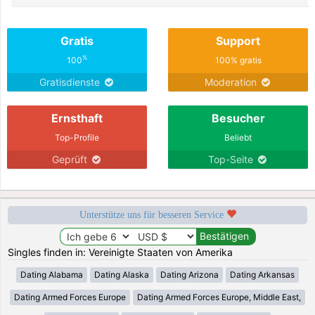
Gratis
Support
%
100
100% gratis
Gratisdienste
Moderation
Ernsthaft
Besucher
Top-Profile
Beliebt
Geprüft
Top-Seite
Unterstütze uns für besseren Service
Singles finden in: Vereinigte Staaten von Amerika
Dating Alabama
Dating Alaska
Dating Arizona
Dating Arkansas
Dating Armed Forces Europe
Dating Armed Forces Europe, Middle East,