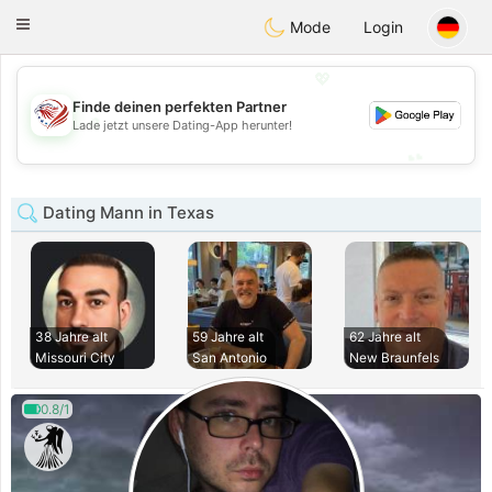
States
Dating
Toggle
Mode
Login
navigation
💖
Finde deinen perfekten Partner
💖
Lade jetzt unsere Dating-App herunter!
💕
💕
Dating Mann in Texas
38 Jahre alt
59 Jahre alt
62 Jahre alt
Missouri City
San Antonio
New Braunfels
0.8/1