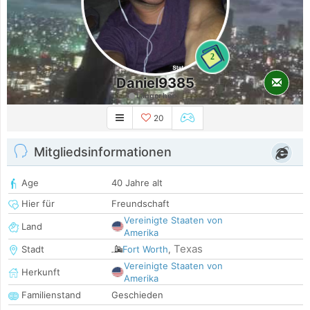
2
Daniel9385
Länger her
20
Mitgliedsinformationen
Age
40 Jahre alt
Hier für
Freundschaft
Vereinigte Staaten von
Land
Amerika
Texas
Stadt
Fort Worth
,
Vereinigte Staaten von
Herkunft
Amerika
Familienstand
Geschieden