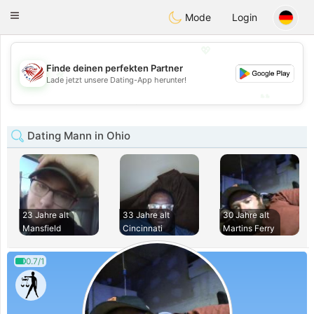
States
Dating
Toggle
Mode
Login
navigation
💖
Finde deinen perfekten Partner
💖
Lade jetzt unsere Dating-App herunter!
💕
💕
Dating Mann in Ohio
23 Jahre alt
33 Jahre alt
30 Jahre alt
Mansfield
Cincinnati
Martins Ferry
0.7/1