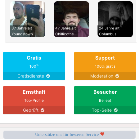
37 Jahre alt
47 Jahre alt
24 Jahre alt
Youngstown
Chillicothe
Columbus
Gratis
Support
%
100
100% gratis
Gratisdienste
Moderation
Ernsthaft
Besucher
Top-Profile
Beliebt
Geprüft
Top-Seite
Unterstütze uns für besseren Service