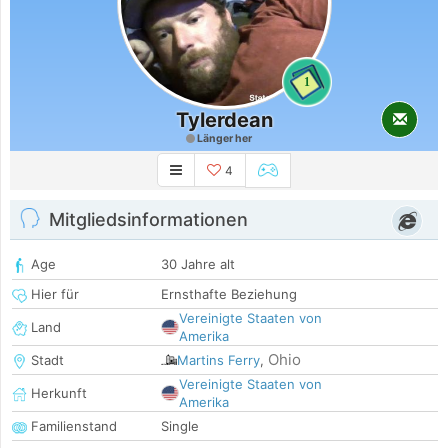
1
Tylerdean
Länger her
4
Mitgliedsinformationen
Age
30 Jahre alt
Hier für
Ernsthafte Beziehung
Vereinigte Staaten von
Land
Amerika
Ohio
Stadt
Martins Ferry
,
Vereinigte Staaten von
Herkunft
Amerika
Familienstand
Single