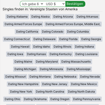
Singles finden in: Vereinigte Staaten von Amerika
Dating Alabama
Dating Alaska
Dating Arizona
Dating Arkansas
Dating Armed Forces Europe
Dating Armed Forces Europe, Middle East,
Dating California
Dating Colorado
Dating Columbia
Dating Connecticut
Dating Delaware
Dating Florida
Dating Georgia
Dating Hawaii
Dating Idaho
Dating Illinois
Dating Indiana
Dating Iowa
Dating Kansas
Dating Kentucky
Dating Louisiana
Dating Maine
Dating Maryland
Dating Massachusetts
Dating Michigan
Dating Minnesota
Dating Mississippi
Dating Missouri
Dating Montana
Dating Nebraska
Dating Nevada
Dating New Hampshire
Dating New Jersey
Dating New Mexico
Dating New York
Dating North Carolina
Dating North Dakota
Dating Ohio
Dating Oklahoma
Dating Oregon
Dating Pennsylvania