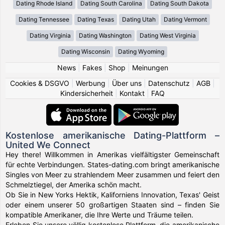
Dating Rhode Island
Dating South Carolina
Dating South Dakota
Dating Tennessee
Dating Texas
Dating Utah
Dating Vermont
Dating Virginia
Dating Washington
Dating West Virginia
Dating Wisconsin
Dating Wyoming
News
|
Fakes
|
Shop
|
Meinungen
Cookies & DSGVO
|
Werbung
|
Über uns
|
Datenschutz
|
AGB
|
Kindersicherheit
|
Kontakt
|
FAQ
Kostenlose amerikanische Dating-Plattform –
United We Connect
Hey there! Willkommen in Amerikas vielfältigster Gemeinschaft
für echte Verbindungen. States-dating.com bringt amerikanische
Singles von Meer zu strahlendem Meer zusammen und feiert den
Schmelztiegel, der Amerika schön macht.
Ob Sie in New Yorks Hektik, Kaliforniens Innovation, Texas' Geist
oder einem unserer 50 großartigen Staaten sind – finden Sie
kompatible Amerikaner, die Ihre Werte und Träume teilen.
Erleben Sie unsere völlig kostenlose Plattform, die amerikanische