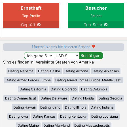
Ernsthaft
Besucher
Top-Profile
Beliebt
Geprüft
Top-Seite
Unterstütze uns für besseren Service
Singles finden in: Vereinigte Staaten von Amerika
Dating Alabama
Dating Alaska
Dating Arizona
Dating Arkansas
Dating Armed Forces Europe
Dating Armed Forces Europe, Middle East,
Dating California
Dating Colorado
Dating Columbia
Dating Connecticut
Dating Delaware
Dating Florida
Dating Georgia
Dating Hawaii
Dating Idaho
Dating Illinois
Dating Indiana
Dating Iowa
Dating Kansas
Dating Kentucky
Dating Louisiana
Dating Maine
Dating Maryland
Dating Massachusetts