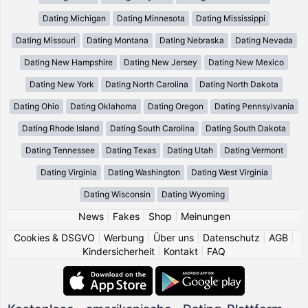
Dating Michigan
Dating Minnesota
Dating Mississippi
Dating Missouri
Dating Montana
Dating Nebraska
Dating Nevada
Dating New Hampshire
Dating New Jersey
Dating New Mexico
Dating New York
Dating North Carolina
Dating North Dakota
Dating Ohio
Dating Oklahoma
Dating Oregon
Dating Pennsylvania
Dating Rhode Island
Dating South Carolina
Dating South Dakota
Dating Tennessee
Dating Texas
Dating Utah
Dating Vermont
Dating Virginia
Dating Washington
Dating West Virginia
Dating Wisconsin
Dating Wyoming
News
|
Fakes
|
Shop
|
Meinungen
Cookies & DSGVO
|
Werbung
|
Über uns
|
Datenschutz
|
AGB
|
Kindersicherheit
|
Kontakt
|
FAQ