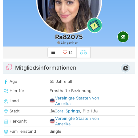
1
Ra82075
Länger her
14
Mitgliedsinformationen
Age
55 Jahre alt
Hier für
Ernsthafte Beziehung
Vereinigte Staaten von
Land
Amerika
Florida
Stadt
Coral Springs
,
Vereinigte Staaten von
Herkunft
Amerika
Familienstand
Single