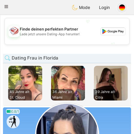
States
Dating
Toggle
Mode
Login
navigation
💖
Finde deinen perfekten Partner
💖
Lade jetzt unsere Dating-App herunter!
💕
💕
Dating Frau in Florida
45 Jahre alt
36 Jahre alt
39 Jahre alt
St. Cloud
Miami
Citra
0.8/1