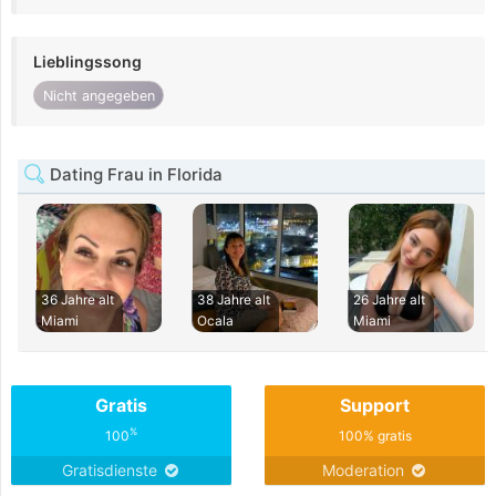
Lieblingssong
Nicht angegeben
Dating Frau in Florida
36 Jahre alt
38 Jahre alt
26 Jahre alt
Miami
Ocala
Miami
Gratis
Support
%
100
100% gratis
Gratisdienste
Moderation