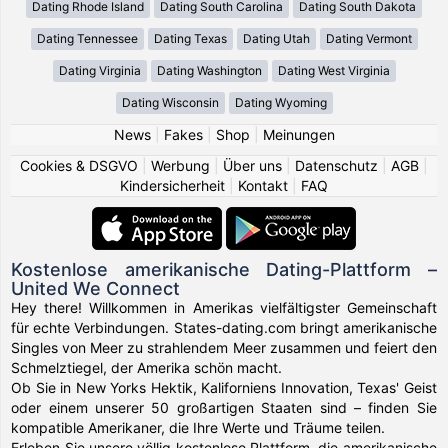
Dating Rhode Island
Dating South Carolina
Dating South Dakota
Dating Tennessee
Dating Texas
Dating Utah
Dating Vermont
Dating Virginia
Dating Washington
Dating West Virginia
Dating Wisconsin
Dating Wyoming
News
|
Fakes
|
Shop
|
Meinungen
Cookies & DSGVO
|
Werbung
|
Über uns
|
Datenschutz
|
AGB
|
Kindersicherheit
|
Kontakt
|
FAQ
Kostenlose amerikanische Dating-Plattform –
United We Connect
Hey there! Willkommen in Amerikas vielfältigster Gemeinschaft
für echte Verbindungen. States-dating.com bringt amerikanische
Singles von Meer zu strahlendem Meer zusammen und feiert den
Schmelztiegel, der Amerika schön macht.
Ob Sie in New Yorks Hektik, Kaliforniens Innovation, Texas' Geist
oder einem unserer 50 großartigen Staaten sind – finden Sie
kompatible Amerikaner, die Ihre Werte und Träume teilen.
Erleben Sie unsere völlig kostenlose Plattform, die amerikanische