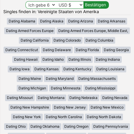
Singles finden in: Vereinigte Staaten von Amerika
Dating Alabama
Dating Alaska
Dating Arizona
Dating Arkansas
Dating Armed Forces Europe
Dating Armed Forces Europe, Middle East,
Dating California
Dating Colorado
Dating Columbia
Dating Connecticut
Dating Delaware
Dating Florida
Dating Georgia
Dating Hawaii
Dating Idaho
Dating Illinois
Dating Indiana
Dating Iowa
Dating Kansas
Dating Kentucky
Dating Louisiana
Dating Maine
Dating Maryland
Dating Massachusetts
Dating Michigan
Dating Minnesota
Dating Mississippi
Dating Missouri
Dating Montana
Dating Nebraska
Dating Nevada
Dating New Hampshire
Dating New Jersey
Dating New Mexico
Dating New York
Dating North Carolina
Dating North Dakota
Dating Ohio
Dating Oklahoma
Dating Oregon
Dating Pennsylvania