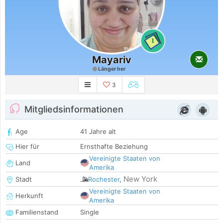
1
Mayariv
Länger her
3
Mitgliedsinformationen
Age
41 Jahre alt
Hier für
Ernsthafte Beziehung
Vereinigte Staaten von
Land
Amerika
New York
Stadt
Rochester
,
Vereinigte Staaten von
Herkunft
Amerika
Familienstand
Single