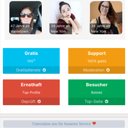
47 Jahre alt
39 Jahre alt
38 Jahre alt
Havertown
New York
New York
Gratis
Support
%
100
100% gratis
Gratisdienste
Moderation
Ernsthaft
Besucher
Top-Profile
Beliebt
Geprüft
Top-Seite
Unterstütze uns für besseren Service