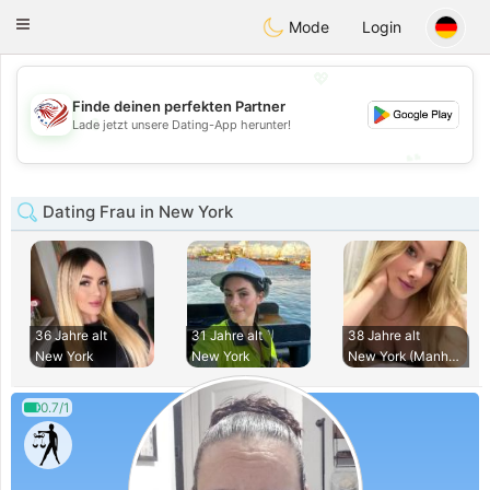
States
Dating
Toggle
Mode
Login
navigation
💖
Finde deinen perfekten Partner
💖
Lade jetzt unsere Dating-App herunter!
💕
💕
Dating Frau in New York
36 Jahre alt
31 Jahre alt
38 Jahre alt
New York
New York
New York (Manhatta
0.7/1