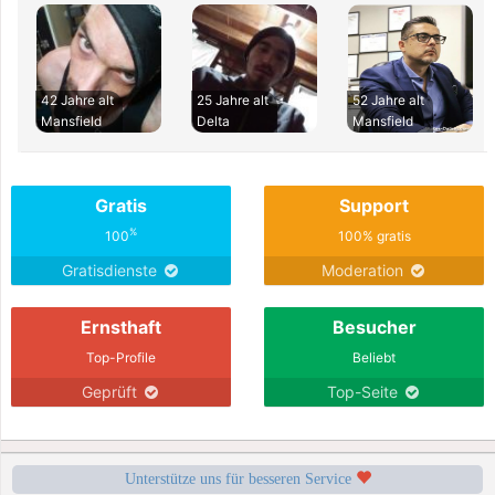
42 Jahre alt
25 Jahre alt
52 Jahre alt
Mansfield
Delta
Mansfield
Gratis
Support
%
100
100% gratis
Gratisdienste
Moderation
Ernsthaft
Besucher
Top-Profile
Beliebt
Geprüft
Top-Seite
Unterstütze uns für besseren Service