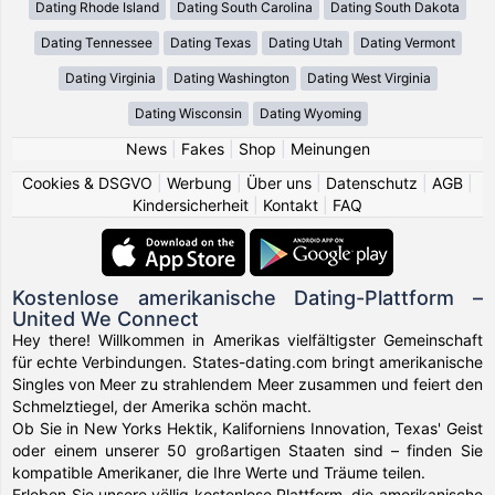
Dating Rhode Island
Dating South Carolina
Dating South Dakota
Dating Tennessee
Dating Texas
Dating Utah
Dating Vermont
Dating Virginia
Dating Washington
Dating West Virginia
Dating Wisconsin
Dating Wyoming
News
|
Fakes
|
Shop
|
Meinungen
Cookies & DSGVO
|
Werbung
|
Über uns
|
Datenschutz
|
AGB
|
Kindersicherheit
|
Kontakt
|
FAQ
Kostenlose amerikanische Dating-Plattform –
United We Connect
Hey there! Willkommen in Amerikas vielfältigster Gemeinschaft
für echte Verbindungen. States-dating.com bringt amerikanische
Singles von Meer zu strahlendem Meer zusammen und feiert den
Schmelztiegel, der Amerika schön macht.
Ob Sie in New Yorks Hektik, Kaliforniens Innovation, Texas' Geist
oder einem unserer 50 großartigen Staaten sind – finden Sie
kompatible Amerikaner, die Ihre Werte und Träume teilen.
Erleben Sie unsere völlig kostenlose Plattform, die amerikanische