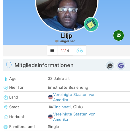
1
Liljp
Länger her
4
Mitgliedsinformationen
Age
33 Jahre alt
Hier für
Ernsthafte Beziehung
Vereinigte Staaten von
Land
Amerika
Ohio
Stadt
Cincinnati
,
Vereinigte Staaten von
Herkunft
Amerika
Familienstand
Single