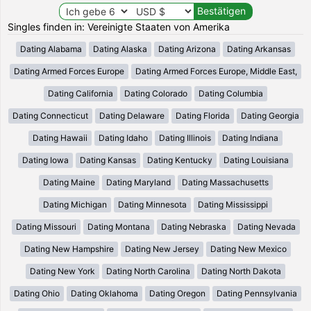
Singles finden in: Vereinigte Staaten von Amerika
Dating Alabama
Dating Alaska
Dating Arizona
Dating Arkansas
Dating Armed Forces Europe
Dating Armed Forces Europe, Middle East,
Dating California
Dating Colorado
Dating Columbia
Dating Connecticut
Dating Delaware
Dating Florida
Dating Georgia
Dating Hawaii
Dating Idaho
Dating Illinois
Dating Indiana
Dating Iowa
Dating Kansas
Dating Kentucky
Dating Louisiana
Dating Maine
Dating Maryland
Dating Massachusetts
Dating Michigan
Dating Minnesota
Dating Mississippi
Dating Missouri
Dating Montana
Dating Nebraska
Dating Nevada
Dating New Hampshire
Dating New Jersey
Dating New Mexico
Dating New York
Dating North Carolina
Dating North Dakota
Dating Ohio
Dating Oklahoma
Dating Oregon
Dating Pennsylvania