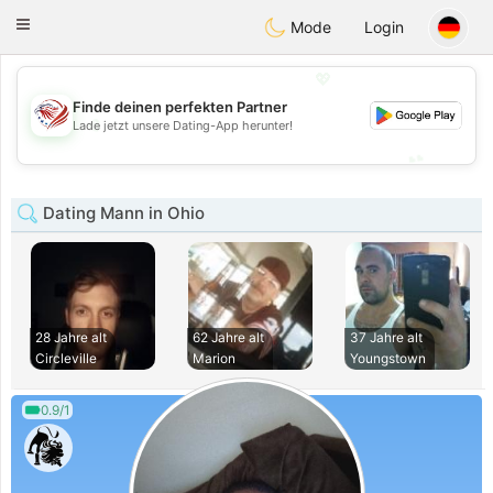
States
Dating
Toggle
Mode
Login
navigation
💖
Finde deinen perfekten Partner
💖
Lade jetzt unsere Dating-App herunter!
💕
💕
Dating Mann in Ohio
28 Jahre alt
62 Jahre alt
37 Jahre alt
Circleville
Marion
Youngstown
0.9/1