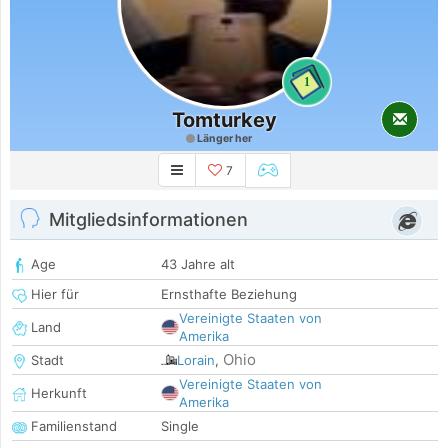
1
Tomturkey
Länger her
7
Mitgliedsinformationen
Age
43 Jahre alt
Hier für
Ernsthafte Beziehung
Vereinigte Staaten von
Land
Amerika
Ohio
Stadt
Lorain
,
Vereinigte Staaten von
Herkunft
Amerika
Familienstand
Single