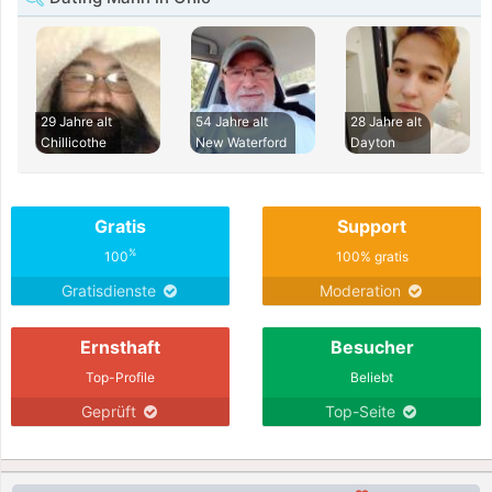
29 Jahre alt
54 Jahre alt
28 Jahre alt
Chillicothe
New Waterford
Dayton
Gratis
Support
%
100
100% gratis
Gratisdienste
Moderation
Ernsthaft
Besucher
Top-Profile
Beliebt
Geprüft
Top-Seite