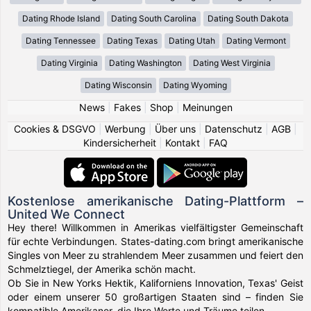
Dating Rhode Island
Dating South Carolina
Dating South Dakota
Dating Tennessee
Dating Texas
Dating Utah
Dating Vermont
Dating Virginia
Dating Washington
Dating West Virginia
Dating Wisconsin
Dating Wyoming
News
|
Fakes
|
Shop
|
Meinungen
Cookies & DSGVO
|
Werbung
|
Über uns
|
Datenschutz
|
AGB
|
Kindersicherheit
|
Kontakt
|
FAQ
Kostenlose amerikanische Dating-Plattform –
United We Connect
Hey there! Willkommen in Amerikas vielfältigster Gemeinschaft
für echte Verbindungen. States-dating.com bringt amerikanische
Singles von Meer zu strahlendem Meer zusammen und feiert den
Schmelztiegel, der Amerika schön macht.
Ob Sie in New Yorks Hektik, Kaliforniens Innovation, Texas' Geist
oder einem unserer 50 großartigen Staaten sind – finden Sie
kompatible Amerikaner, die Ihre Werte und Träume teilen.