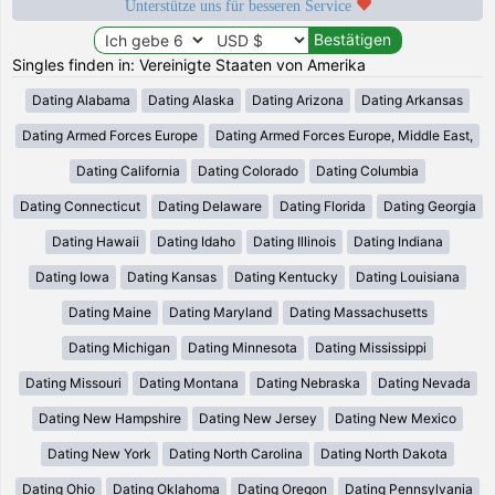
Unterstütze uns für besseren Service
Singles finden in: Vereinigte Staaten von Amerika
Dating Alabama
Dating Alaska
Dating Arizona
Dating Arkansas
Dating Armed Forces Europe
Dating Armed Forces Europe, Middle East,
Dating California
Dating Colorado
Dating Columbia
Dating Connecticut
Dating Delaware
Dating Florida
Dating Georgia
Dating Hawaii
Dating Idaho
Dating Illinois
Dating Indiana
Dating Iowa
Dating Kansas
Dating Kentucky
Dating Louisiana
Dating Maine
Dating Maryland
Dating Massachusetts
Dating Michigan
Dating Minnesota
Dating Mississippi
Dating Missouri
Dating Montana
Dating Nebraska
Dating Nevada
Dating New Hampshire
Dating New Jersey
Dating New Mexico
Dating New York
Dating North Carolina
Dating North Dakota
Dating Ohio
Dating Oklahoma
Dating Oregon
Dating Pennsylvania