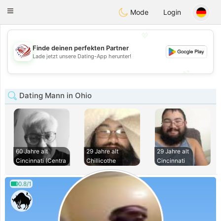
States
Dating
Toggle
Mode
Login
navigation
💖
Finde deinen perfekten Partner
💖
Lade jetzt unsere Dating-App herunter!
💕
💕
Dating Mann in Ohio
60 Jahre alt
29 Jahre alt
29 Jahre alt
Cincinnati (Centra
Chillicothe
Cincinnati
0.8/1