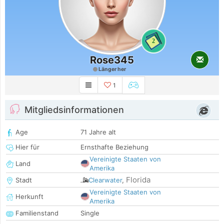
2
Rose345
Länger her
1
Mitgliedsinformationen
Age
71 Jahre alt
Hier für
Ernsthafte Beziehung
Vereinigte Staaten von
Land
Amerika
Florida
Stadt
Clearwater
,
Vereinigte Staaten von
Herkunft
Amerika
Familienstand
Single