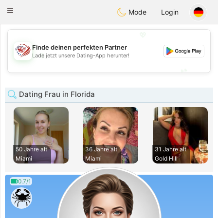
States
Dating
Toggle
Mode
Login
navigation
💖
Finde deinen perfekten Partner
💖
Lade jetzt unsere Dating-App herunter!
💕
💕
Dating Frau in Florida
50 Jahre alt
36 Jahre alt
31 Jahre alt
Miami
Miami
Gold Hill
0.7/1