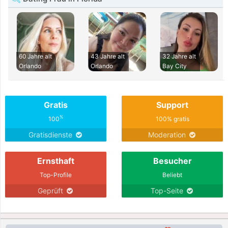
60 Jahre alt
43 Jahre alt
32 Jahre alt
Orlando
Orlando
Bay City
Gratis
Support
%
100
100% gratis
Gratisdienste
Moderation
Ernsthaft
Besucher
Top-Profile
Beliebt
Geprüft
Top-Seite