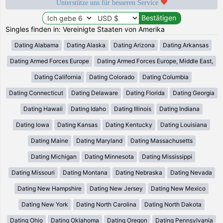
Unterstütze uns für besseren Service
Singles finden in: Vereinigte Staaten von Amerika
Dating Alabama
Dating Alaska
Dating Arizona
Dating Arkansas
Dating Armed Forces Europe
Dating Armed Forces Europe, Middle East,
Dating California
Dating Colorado
Dating Columbia
Dating Connecticut
Dating Delaware
Dating Florida
Dating Georgia
Dating Hawaii
Dating Idaho
Dating Illinois
Dating Indiana
Dating Iowa
Dating Kansas
Dating Kentucky
Dating Louisiana
Dating Maine
Dating Maryland
Dating Massachusetts
Dating Michigan
Dating Minnesota
Dating Mississippi
Dating Missouri
Dating Montana
Dating Nebraska
Dating Nevada
Dating New Hampshire
Dating New Jersey
Dating New Mexico
Dating New York
Dating North Carolina
Dating North Dakota
Dating Ohio
Dating Oklahoma
Dating Oregon
Dating Pennsylvania