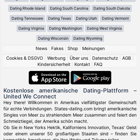
Dating Rhode Island
Dating South Carolina
Dating South Dakota
Dating Tennessee
Dating Texas
Dating Utah
Dating Vermont
Dating Virginia
Dating Washington
Dating West Virginia
Dating Wisconsin
Dating Wyoming
News
|
Fakes
|
Shop
|
Meinungen
Cookies & DSGVO
|
Werbung
|
Über uns
|
Datenschutz
|
AGB
|
Kindersicherheit
|
Kontakt
|
FAQ
Kostenlose amerikanische Dating-Plattform –
United We Connect
Hey there! Willkommen in Amerikas vielfältigster Gemeinschaft
für echte Verbindungen. States-dating.com bringt amerikanische
Singles von Meer zu strahlendem Meer zusammen und feiert den
Schmelztiegel, der Amerika schön macht.
Ob Sie in New Yorks Hektik, Kaliforniens Innovation, Texas' Geist
oder einem unserer 50 großartigen Staaten sind – finden Sie
kompatible Amerikaner, die Ihre Werte und Träume teilen.