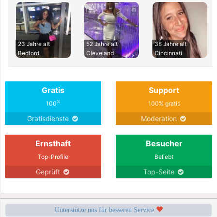
23 Jahre alt
52 Jahre alt
38 Jahre alt
Bedford
Cleveland
Cincinnati
Gratis
Support
%
100
100% gratis
Gratisdienste
Moderation
Ernsthaft
Besucher
Top-Profile
Beliebt
Geprüft
Top-Seite
Unterstütze uns für besseren Service