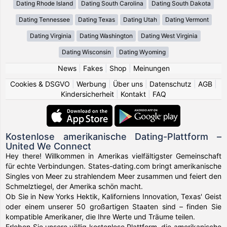
Dating Rhode Island
Dating South Carolina
Dating South Dakota
Dating Tennessee
Dating Texas
Dating Utah
Dating Vermont
Dating Virginia
Dating Washington
Dating West Virginia
Dating Wisconsin
Dating Wyoming
News
|
Fakes
|
Shop
|
Meinungen
Cookies & DSGVO
|
Werbung
|
Über uns
|
Datenschutz
|
AGB
|
Kindersicherheit
|
Kontakt
|
FAQ
Kostenlose amerikanische Dating-Plattform –
United We Connect
Hey there! Willkommen in Amerikas vielfältigster Gemeinschaft
für echte Verbindungen. States-dating.com bringt amerikanische
Singles von Meer zu strahlendem Meer zusammen und feiert den
Schmelztiegel, der Amerika schön macht.
Ob Sie in New Yorks Hektik, Kaliforniens Innovation, Texas' Geist
oder einem unserer 50 großartigen Staaten sind – finden Sie
kompatible Amerikaner, die Ihre Werte und Träume teilen.
Erleben Sie unsere völlig kostenlose Plattform, die amerikanische