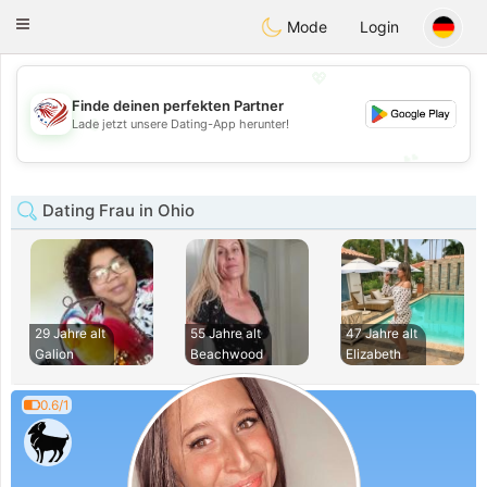
States
Dating
Toggle
Mode
Login
navigation
💖
Finde deinen perfekten Partner
💖
Lade jetzt unsere Dating-App herunter!
💕
💕
Dating Frau in Ohio
29 Jahre alt
55 Jahre alt
47 Jahre alt
Galion
Beachwood
Elizabeth
0.6/1