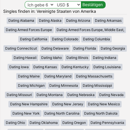
Singles finden in: Vereinigte Staaten von Amerika
Dating Alabama
Dating Alaska
Dating Arizona
Dating Arkansas
Dating Armed Forces Europe
Dating Armed Forces Europe, Middle East,
Dating California
Dating Colorado
Dating Columbia
Dating Connecticut
Dating Delaware
Dating Florida
Dating Georgia
Dating Hawaii
Dating Idaho
Dating Illinois
Dating Indiana
Dating Iowa
Dating Kansas
Dating Kentucky
Dating Louisiana
Dating Maine
Dating Maryland
Dating Massachusetts
Dating Michigan
Dating Minnesota
Dating Mississippi
Dating Missouri
Dating Montana
Dating Nebraska
Dating Nevada
Dating New Hampshire
Dating New Jersey
Dating New Mexico
Dating New York
Dating North Carolina
Dating North Dakota
Dating Ohio
Dating Oklahoma
Dating Oregon
Dating Pennsylvania