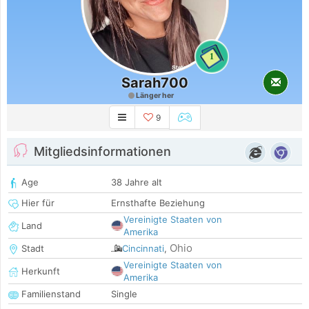
1
Sarah700
Länger her
9
Mitgliedsinformationen
Age
38 Jahre alt
Hier für
Ernsthafte Beziehung
Vereinigte Staaten von
Land
Amerika
Ohio
Stadt
Cincinnati
,
Vereinigte Staaten von
Herkunft
Amerika
Familienstand
Single